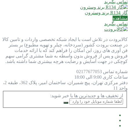
تماس بگیرید
گاز R134 برند وسترون
مشاهده
تماس بگیرید
کالابرودت در تلاش است با ایجاد شبکه تخصصی واردات و تامین کالا
در صنعت برودت کشور (سردخانه، چیلر و تهویه مطبوع) بر بستر
فن آوری های روز، این امکان را فراهم کند که با ارائه خدمات
فروش و پس از فروش بدون واسطه به شما مشتری گرامی سهم
کوچکی در جهت آسایش و رضایت هرچه بیشتری شما داشته باشد.
شماره تماس
77677053
021
ساعات کاری
9:00 الی 18:00
دفتر مرکزی
تهران، پیچ شمیران، ساختمان امیر، پلاک 362، طبقه 2،
واحد 11
از تخفیف ها و جدیدترین ها با خبر شوید: