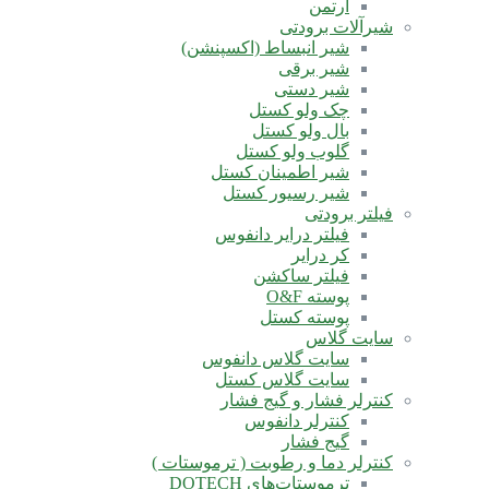
آرتمن
شیرآلات برودتی
شیر انبساط (اکسپنشن)
شیر برقی
شیر دستی
چک ولو کستل
بال ولو کستل
گلوب ولو کستل
شیر اطمینان کستل
شیر رسیور کستل
فیلتر برودتی
فیلتر درایر دانفوس
کر درایر
فیلتر ساکشن
پوسته O&F
پوسته کستل
سایت گلاس
سایت گلاس دانفوس
سایت گلاس کستل
کنترلر فشار و گیج فشار
کنترلر دانفوس
گیج فشار
کنترلر دما و رطوبت ( ترموستات )
ترموستات‌های DOTECH