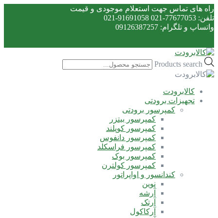
راه های تماس جهت استعلام موجودی و قیمت
تلفن: 77677053-021 91691058-021
واتساپ و تلگرام: 09126387257
Products search
کالابرودت
تجهیزات برودتی
کمپرسور برودتی
کمپرسور بیتزر
کمپرسور کوپلند
کمپرسور دانفوس
کمپرسور فراسکلد
کمپرسور بوک
کمپرسور کولترن
کندانسور و اواپراتور
نوین
آرشه
آرتک
آرکاکول