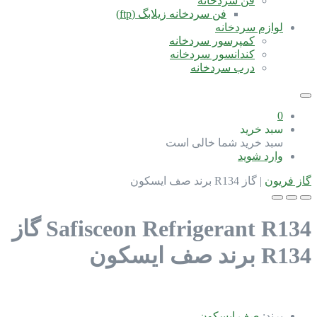
فن سردخانه
فن سردخانه زیلابگ (ftp)
لوازم سردخانه
کمپرسور سردخانه
کندانسور سردخانه
درب سردخانه
0
سبد خرید
سبد خرید شما خالی است
وارد شوید
گاز فریون
|
گاز R134 برند صف ایسکون
Safisceon Refrigerant R134
گاز
R134 برند صف ایسکون
برند:
صف ایسکون