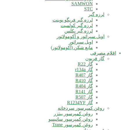
SAMWON
STC
لرزه گیر
لرزه گیر فریگو پوینت
لرزه گیر کولمیت
لرزه گیر پکلس
اویل سپراتور و آکومولاتور
اویل سپراتور
مایع شکن (آکومولاتور)
اقلام مصرفی
گاز فریون
گاز R22
گاز r134a
گاز R407
گاز R410
گاز R404
گاز R141
گاز R507
گاز R1234YF
روغن کمپرسور سردخانه
روغن کمپرسور بیتزر
روغن کمپرسور سانیسو
روغن کمپرسور Trane