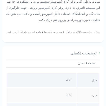
میرود. به طور کلی روغن کاری کمپرسور سیستم تبرید بر عملکرد هر چه بهتر
این سیستم تاثیر زیادی دارد. روغن کاری کمپرسور برودتی، جهت جلوگیری از
ساییدگی و اصطحکاک قطعات داخل کمپرسور است و باعث می شود که
قطعات کمپرسور به راحتی بر روی هم حرکت کنند.
روغن سانیسو 4GS در داخل کمپرسور توسط قطعه ای به نام اویل سپراتور
از مبرد جدا می شود و توسط لوله ای جدا از سیستم برودتی، دوباره به
کمپرسور باز می گردد. اما به هر حال مقدار ناچیزی روغن همراه مبرد وارد
سیستم برودتی می شود.
توضیحات تکمیلی
مشخصات فنی
ویژگی روغن
سانیسو
4GS مخصوص کمپرسور سردخانه و
چیلر
مدل
4GS
روغن سانیسو 4GS جهت روغن کاری کمپرسور های برودتی و تهویه مطبوع
مبرد
R22
به کار گرفته می شوند. روغن سانیسو 4GS یکی از بهترین روغن های
کمپرسور تبریدی موجود در بازار ایران است، که معمولا توسط اکثر