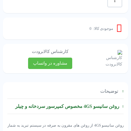
سانیسو
4GS
(کمپرسور)
عدد
موجودی کالا:
0
کارشناس کالابرودت
مشاوره در واتساپ
توضیحات
روغن
سانیسو
4GS مخصوص کمپرسور سردخانه و چیلر
روغن سانیسو 4GS از روغن های مقرون به صرفه در سیستم تبرید به شمار