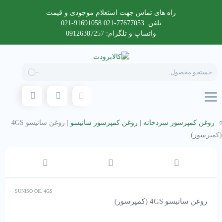
راه های تماس جهت استعلام موجودی و قیمت
تلفن: 77677053-021 91691058-021
واتساپ و تلگرام: 09126387257
Products
search
روغن کمپرسور سردخانه
|
روغن کمپرسور سانیسو
|
روغن سانیسو 4GS
(کمپرسور)
SUNISO OIL 4GS
روغن سانیسو 4GS (کمپرسور)