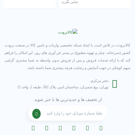
روغن سانیسو 4GS در صنعت، جهت روغن کاری اغلب کمپرسورهای برودتی
تماس بگیرید
تم
از قبیل کمپرسورهای سیلندرپیستونی و یا
کمپرسور اسکرال کوپلند
کاربرد
دارد. این نوع روغن در کمپرسورهای نوع اسکرو کارایی ندارد. روغن سانیسو
مدل 4GS نسبت به مدل 3GS از غلظت بالاتری برخوردار است. مبرد سازگار
با این نوع روغن، مبرد R22 و معمولا در بازه دمایی بالای صفر بهترین عملکرد
را دارا می باشد. نقطه اشتعال روغن سانیسو 4GS مخصوص کمپرسور
کالابرودت در تلاش است با ایجاد شبکه تخصصی واردات و تامین کالا در صنعت برودت
سردخانه و چیلر، 179 درجه سانتی گراد است.
کشور (سردخانه، چیلر و تهویه مطبوع) بر بستر فن آوری های روز، این امکان را فراهم
کند که با ارائه خدمات فروش و پس از فروش بدون واسطه به شما مشتری گرامی
در قسمت پایین میتوانید مشخصات فنی دقیق روغن سانیسو مدل 4GS را
سهم کوچکی در جهت آسایش و رضایت هرچه بیشتری شما داشته باشد.
مشاهده نمایید.
دفتر مرکزی
تهران، پیچ شمیران، ساختمان امیر، پلاک 362، طبقه 2، واحد 11
از تخفیف ها و جدیدترین ها با خبر شوید: