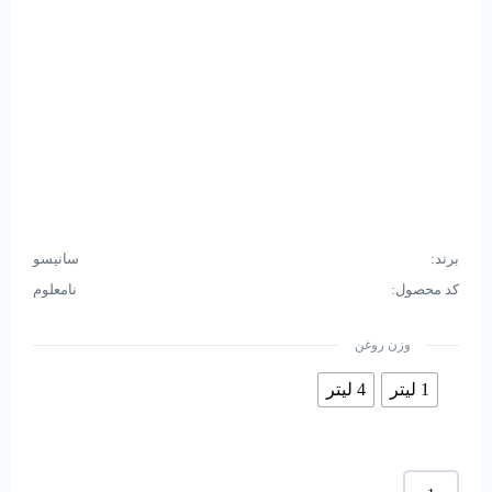
برند:
سانيسو
کد محصول:
نامعلوم
وزن روغن
1 لیتر
4 لیتر
روغن