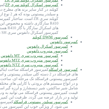
کمپرسور اسکرال کوپلند سری ZR
کمپرسور اسکرال کوپلند سری ZP
کوپلند در کنار سایر برند های مطرح 
کمپرسور اسکرال دانفوس سری SH نیز برای گاز R410 بهینه شده و سازگاری دارد. گاز R410 از دسته گاز های HFC (هیدروفلروکربن) بوده و با روغن سانیسو…
کمپرسور DWM کوپلند
کمپرسور دانفوس
کمپرسور اسکرال دانفوس
کمپرسور منیروپ دانفوس
کمپرسور منیروپ سری MT دانفوس
کمپرسور منیروپ سری MTZ دانفوس
کمپرسور منیروپ سری NTZ دانفوس
کمپرسور فراسکلد
های فراسکلد در 2 دسته کلی سیلندر
شامل شیر ساکشن، شیر دیسشارژ و لرزه گیر است. 
قیمت کمپرسور پیستونی فراسکلد می توانید به وب
تولید و در بازار عرضه می گردد. ظرفیت این کمپرسور ها از 70 اسب بخار تا 300 اسب بخار 
کمپرسور سیلندر پیستونی فراسکلد
می شود. از ویژگی خوب این کمپرسور می توان 