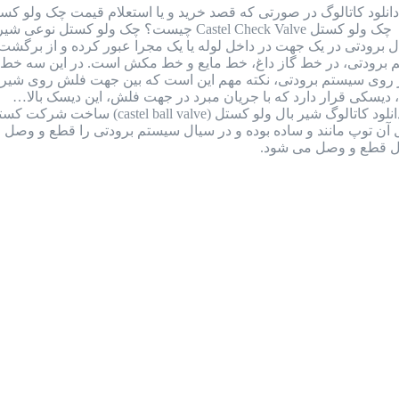
را به شماره واتس اپ 09126387257 ارسال نمایید. چک ولو کست
 برودتی در یک جهت در داخل لوله یا یک مجرا عبور کرده و از برگش
رودتی، در خط گاز داغ، خط مایع و خط مکش است. در این سه خط نا
ر روی سیستم برودتی، نکته مهم این است که بین جهت فلش روی شیر و
دیسکی قرار دارد که با جریان مبرد در جهت فلش، این دیسک بالا…
بررسی کامل بال ولو کستل ایتالیا + دانلود
ل قطع و وصل می شود.