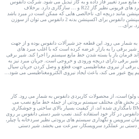
یع مبرد تغییر فاز داده و به گاز تبدیل می شود. شرکت دانفوس
برای انواع اکسپنشن ولو ها، انواع سوزن های قابل تعویض طراحی کرده است. سوزن اکسپنشن دانفوس با انواع مبرد های فریونی نظیر گاز R22 و … سازگاری دارد. برخلاف
ن مانند دریچه ای، ناخالصی هایی که ممکن است در مبرد باشد
را فیلتر می کند. برای استعلام قیمت اکسپنشن ولو با شماره 91691058-021 تماس بگیرید. جدول انتخاب سوزن اکسپنشن دانفوس برای اکسپنشن بدنه 2 دانفوس می توان از سوزن
 به شمار می رود. این قطعه جز شیرآلات دانفوس بوده و از جهت
ر برقی را به بازار عرضه کرده است که با اغلب مبرد های
قت بالا و کمترین خطا، می تواند فرمان باز یا بسته شدن خط مایع سیستم را اجرا کند. شیر برقی
ست. بدنه شیر برقی دارای دریچه ورودی و خروجی است. جریان مبرد نیز به
ای برقی از نیروی مغناطیسی جهت قطع و وصل کردن جریان سیال
سیم پیچ عبور می کند، باعث ایجاد نیروی الکترومغناطیسی می شود…
ولو) است، از محصولات کاربردی دانفوس به شمار می رود. کار
 در بخش های مختلف سیستم برودتی از جمله خط مایع نصب می
شود. نحوه اتصال این شیر به سیستم برودتی به صورت مهره ای یا جوشی است. شیر دستی دانفوس که با سری BML نامگذاری شده اند، از کیفیت بسیار بالای ساختی و جوشکاری
انفوس در کار خود استفاده کنند. نصب شیر دستی دانفوس بر روی
زمان سرویس و نگهداری سیستم های برودتی نظیر سردخانه یا چیلر،
همچنین وجود شیر دستی بر عملکرد سرویسکار، سرعت می بخشد. شیر دستی