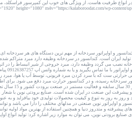
ستونی، اسکرو و 2 مرحله ای در انواع ظرفیت هاست. از ویژگی های خوب این کمپرسور 
ندانسور و اواپراتور سردخانه از مهم ترین دستگاه های هر سردخانه ا
 تولید ایران است. کندانسور در سردخانه وظیفه دارد مبرد متراکم شده ک
خانه نصب می گردد وظیفه دارد، مبرد خروجی از شیر انبساط را در اثر تب
نوسان قیمت
رارتی ست که با سرد کردن مبرد فریونی، توسط آب یا هوا، مبرد را از 
ور سردخانه رسیده، و در کندانسور حرارت مبرد دفع می شود. برای ا
صنایع برودتی نوین 
 پیشرفت این صنعت در ایران شده است. صنایع برودتی نوین با شعار
 روز به روز به تنوع و کیفیت محصولات تولیدی خود بیافزاید و به 
 کندانسور و اواپراتور نوین صنعتی در مدلهاي مختلف را دارا مي باشد و
 های پيشرفته و متدروز دنيا و همچنين استفاده از بهترين مواد اوليه ت
ودتی نوین، می توان به موارد زیر اشاره کرد: تولید انواع اواپراتورهای سردخانه