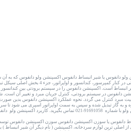
ولو دانفوس یا شیر انبساط دانفوس اکسپنشن ولو دانفوس که به آن شی
به شمار می رود. این قطعه در سیستم برودتی
یر انبساط است. اکسپنشن دانفوس را در سیستم برودتی بین کندانسور و 
سپنشن دانفوس در سیستم برودتی، کنترل جریان مبرد و تغییر آن است. ش
یت مبرد کنترل می گردد. نحوه عملکرد اکسپنشن دانفوس بدین صورت 
رد اکسپنشن ولو دانفوس (شیر…
ط دانفوس یا سوزن اکسپنشن دانفوس سوزن اکسپنشن دانفوس توسط
اصلی ترین لوازم سردخانه، اکسپنشن ( نام دیگر آن شیر انبساط ) بود