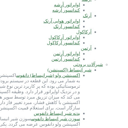
اواپراتور آرشه
کندانسور آرشه
آرتک
اواپراتور هوایی آرتک
کندانسور آرتک
آرکاکول
اواپراتور آرکاکول
کندانسور آرکاکول
آرتمن
اواپراتور آرتمن
کندانسور آرتمن
شیرآلات برودتی
شیر انبساط (اکسپنشن)
اکسپنشن ولو (شیرانبساط) دانفوس
اکسپنشن 
ترموستاتیکی بوده که پر کاربرد ترین نوع ش
و در نزدیک اواپراتور قرار دارد. وظیفه اک
می کند که میزان تزریق مبرد توسط سوپر ه
سازگار است. برای استعلام قمیت اکسپنشن ولو با شماره 91691058-021 تماس بگیرید. کارب
بدنه شیر انبساط دانفوس
سوزن شیر انبساط دانفوس
سوزن شیر انبسا
اکسپنشن ولو دانفوس عرضه می گردد. یکی از 