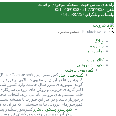
راه های تماس جهت استعلام موجودی و قیمت
تلفن: 77677053-021 91691058-021
واتساپ و تلگرام: 09126387257
Products search
وبلاگ
درباره ما
تماس با ما
کالابرودت
تجهیزات برودتی
کمپرسور برودتی
کمپرسور بیتزر
ک
کمپرسور ها در ایران از محبوبیت بالایی برخوردار 
گویند. موتورهای بیتزر سال هاست وارد کشور شده و 
اکثر گازهای فریونی و روغن های برودتی سازگاری 
قلب سیستم های برودتی نام می برند. انتخاب صحی
برخوردار باشد و در غیر این صورت تا همیشه سیست
کمپرسورهای برودتی بنا به سیستمی که در آن به 
کمپرسور پیستونی بیتزر
کمپرسور سیلندر پیس
دیگر آن کمپرسور رفت و برگشتی نیز هست. ک