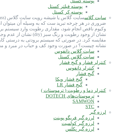
پوسته کستل
پوسته فیلتر کستل
پوسته کر کستل
سایت گلاس
ضروری در هر چرخه تبرید ست که به وسیله آن میتوان ا
نشان از وجود رطوبت و
مقایسه کرد. در صورتی که سیستم برودتی به درستی کار 
نشانه چیست؟ در صورت وجود کف و حباب در مبرد و مشا
سایت گلاس دانفوس
سایت گلاس کستل
کنترلر فشار و گیج فشار
کنترلر دانفوس
گیج فشار
گیج فشار ویکا
گیج فشار LR
کنترلر دما و رطوبت ( ترموستات )
ترموستات‌های DOTECH
SAMWON
STC
لرزه گیر
لرزه گیر فریگو پوینت
لرزه گیر کولمیت
لرزه گیر پکلس