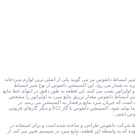
ر انبساط دانفوس نیز می گویند یکی از اصلی ترین لوازم سردخانه
 در کنار کمپرسور، کندانسور و اواپراتور، جزء 4 بخش اصلی سیکل تبرید به شمار می رود. این اکسپنشن دانفوس از نوع شیر انبساط
اواپراتور نصب می کنند. این قطعه به طور دقیق در انتهای خط مایع
یر انبساط دانفوس مقدار تزریق مایع مبرد به اواپراتور را مشخص
است که جریان مبرد مایع پرفشار به اکسپنشن می رسد. در
اکسپنشن با کاهش فشار، مبرد تغییر فاز داره و به گاز تبدیل شده و سپس به سمت اواپراتور اسپری می شود تا سرما تولید شود. اکسپنشن دانفوس با گاز R22 و دیگر گازهای فریونی
 شرکت دانفوس طراحی و ساخته شده است و برای استفاده در
ه که به واسطه این قطعه، مایع مبرد در سیستم تغییر می کند. از