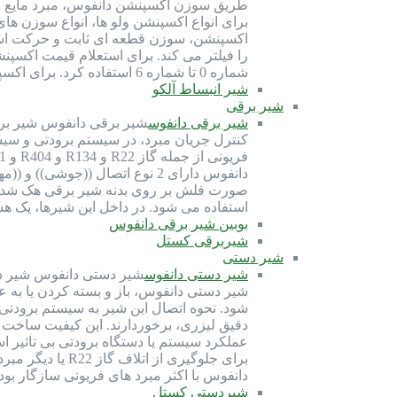
طریق سوزن اکسپنشن دانفوس، مبرد مایع به 
اکسپنشن، سوزن قطعه ای ثابت و حرکت است
شماره 0 تا شماره 6 استفاده کرد. برای اکسپنشن بدنه 5 دانفوس می توان از سوزن شماره 1 تا شماره 4 استفاده کرد. برای…
شیر انبساط آلکو
شیر برقی
شیر برقی دانفوس
شیر برقی دانفوس شیر برقی
کنترل جریان مبرد، در سیستم برودتی و سی
دانفوس دارای 2 نوع اتصال ((ج
صورت فلش بر روی بدنه شیر برقی هک شده 
استفاده می شود. در داخل این شیرها، یک ه
بوبین شیر برقی دانفوس
شیربرقی کستل
شیر دستی
شیر دستی دانفوس
شیر دستی دانفوس شیر دس
شیر دستی دانفوس، باز و بسته کردن یا ب
دقیق لیزری، برخوردارند. این کیفیت ساخت
عملکرد سیستم یا دستگاه برودتی بی تاثیر 
برای جلوگیری 
دانفوس با اکثر مبرد های فریونی سازگار بو
شیردستی کستل