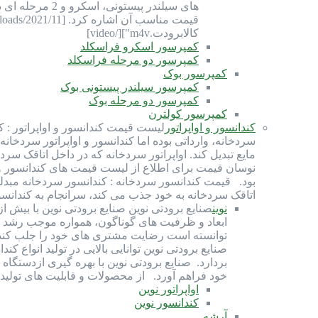
های سیلندر پی
کالابرودت.m4v"][/video]
کمپرسور اسکرو فراسکلد
کمپرسور دو مرحله فراسکلد
کمپرسور بوک
کمپرسور سیلندر پیستونی بوک
کمپرسور دو مرحله بوک
کمپرسور کولترن
کندانسور و اواپراتور
لیست قیمت کندانسور و اواپراتور : ک
سردخانه، وارداتی بوده اما کندانسور و اواپراتور سردخانه
مایع تبدیل کند. اواپراتور سردخانه که در داخل اتاقک سرد
بود. قیمت کندانسور سردخانه : کندانسور سردخانه مبدلی ح
اتاقک سردخانه به خود جذب می کند، سرانجام به کندانس
نوین
ابعاد و ظرفیت های گوناگون، همواره موجب رشد و
توانسته است رضایت مشتری های خود را جلب کند و
صنايع برودتی نوين توانايی بالایی در توليد انواع
بردارد. صنایع برودتی نوین با بهره گيری ازدستگاه
خود فراهم آورد. از محصولات و قابلیت های تولیدی صنایع بر
اواپراتور نوین
کندانسور نوین
آرشه