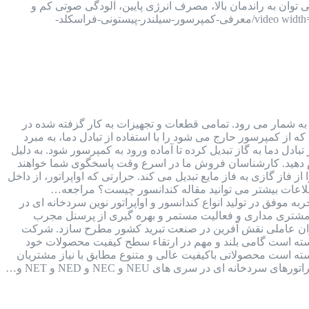
فراسکلد، می توان به راندمان بالا، مصرف انرژی پایین، آلودگی صوتی کم و
قیمت مناسب آن اشاره کرد. [video width="1920" height="1080" m4v="https://kalaboroodat.com/wp-content/uploads/2021/11/معرفی-کمپرسور-سیلندر-پیستونی-فراسکلد-
ی به شمار می رود. تمامی قطعات و تجهیزات به کار گزفته شده در
ه از کمپرسور حارج می شود را با استفاده از تبادل دما، به مبرد
ادل دما به گاز تبدیل کرده تا آماده ورود به کمپرسور شود. به دلیل
 برای اطلاع از لیست قیمت های کندانسور و اواپراتور با ما تماس بگیرید و یا به شماره واتس اپ 09126387257 پیام دهید. کارشناسان فروش ما در اسرع وقت پاسخگوی شما خواهند
فاز گازی به فاز مایع تبدیل می کند. حرارتی که اواپراتور، از داخل
طلاعات بیشتر می توانید مقاله کندانسور چیست؟ مراجعه…
صنایع برودتی نوین با بیش از 30 سال سابقه و فعالیت مستمر در صنعت برودت کشور و 15 سال تجربه موفق در تولید انواع کندانسور و اواپراتور نوین سردخانه ای در
 مشتری مداری و فعالیت مستمر و بهره گیری از پرسنل مجرب
عنوان عاملی نقش آفرین در صنعت تبرید کشور مطرح سازد. شرکت
 توانسته است گامی بلند و مهم در ارتقاء سطح کيفيت محصولات خود
وانسته است محصولاتی باکيفيت عالی و متنوع مطابق با نياز مشتريان
 ای در سری های NEU و NEC و NED و NET و…