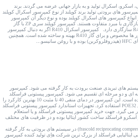
 پیستونی، اسکرو، اسکرال تولید و به بازار جهانی عرضه می گردند. برند
رسور های برودتی تولید برند کوپلند از نوع کمپرسور اسکرال کوپلند
 بوده که هر 2 نوع از کیفیت بسیار بالایی برخوردار هستند. کمپرسور کوپلند سری ZP یکی از انواع کمپرسور های اسکرال کوپلند بوده و نوع دیگر آن کمپرسور
کوپلند سری ZR است. ساختار کمپرسور کوپلند سری ZP با کمپرسور کوپلند سری ZR یکی بوده اما از نظر سازگاری با مبرد متفاوت هستند. کمپرسور کوپلند سری ZP با گاز
R410 سازگاری داشته و مخصوص این نوع گاز است اما کمپرسور کوپلند سری ZR با 3 گاز R22 و R143 و R407 سازگاری دارد. کمپرسور اسکرال R410 اگر به دنبال کمپرسور
های اسکرال سازگار با گاز R410 هستید، باید از کمپرسور اسکرال کوپلند سری ZP استفاده کنید. این کمپرسور ها مخصوص و برای گاز R410 بهینه و ساخته شده است. همچنین
یتالیا کمپرسور فراسکلد ایتالیا (FRASCOLD COMPRESSOR) در انواع سیستم های تبریدی صنعت برودت به کار گرفته می شود. کمپرسور
 تک مرحله ای و دو مرحله ای تقسیم می شود. کمپرسور پیستونی فراسکلد
کمپرسور پیستونی فراسکلد تک مرحله ای، ساخت کشور ایتالیا بوده و ظرفیت آن از 1.5 اسب بخار تا 50 اسب بخار گسترده است. این کمپرسور در دمای منفی 40 تا مثبت 10 بهترین کارکرد را
و در انواع سیستم های برودتی با کارایی های مختلف و متنوع کاربرد دارد. جهت روغنکاری این کمپرسور می توان از روغن POE32 استفاده کرد. تجهیزات استاندارد کمپرسور پیستونی فراسکلد
می گیرد. جهت خرید کمپرسور پیستونی فراسکلد و یا استعلام
 اسکرو فراسکلد ساخت کشور ایتالیا بوده و در ظرفیت های مختلف
کمپرسور پیستونی فراسکلد ایتالیا کمپرسور های سیلندر پیستونی فراسکلد (frascold reciprocating compressor) در سیستم های برودتی به کار گرفته
ی ایتالیایی فراسکلد از بزرگ ترین شرکت های تولید کننده کمپرسور