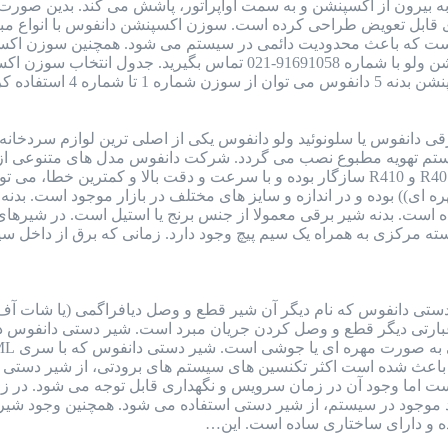
بیرون از اکسپنشن و به سمت اواپراتور، پاشش می کند. بدین صورت ما
 که باعث محدودیت دائمی در سیستم می شود. همچنین سوزن اکسپنش
 دانفوس یا سلونوئید ولو دانفوس یکی از اصلی ترین لوازم سردخانه
ستم تهویه مطبوع نصب می گردد. شرکت دانفوس مدل های متنوعی از شی
فریونی از جمله گاز R22 و R134 و R404 و R401 و R410 سازگار بوده و با سرعت و د
وشی)) و ((مهره ای)) بوده و در اندازه و سایز های مختلف در بازار موجود ا
است. بدنه شیر برقی معمولا از جنس برنج یا استیل است. در شیره
سته مرکزی به همراه یک سیم پیچ وجود دارد. زمانی که برق از داخل 
تی دانفوس که نام دیگر آن شیر قطع و وصل دیافراگمی (یا شات آف 
ه عبارتی دیگر قطع و وصل کردن جریان مبرد است. شیر دستی دانفوس
 باعث شده است اکثر تکنسین های سیستم های برودتی، از شیر دستی د
است اما وجود آن در زمان سرویس و نگهداری قابل توجه می شود. در 
از اتلاف گاز R22 یا دیگر مبرد موجود در سیستم، از شیر دستی استفاده می شود. 
ده و دارای ساختاری ساده است. این…