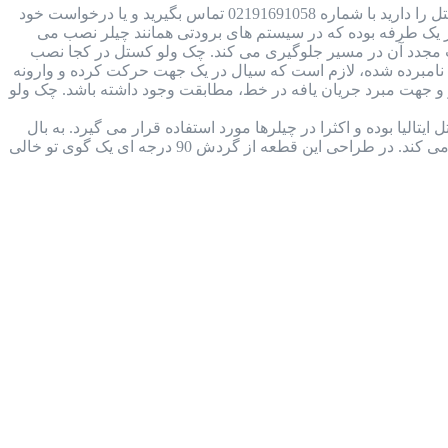
بررسی جامع چک ولو کستل ایتالیا + دانلود کاتالوگ در صورتی که قصد خرید و یا استعلام قیمت چک ولو کستل را دارید با شماره 02191691058 تماس بگیرید و یا درخواست خود
ل Castel Check Valve چیست؟ چک ولو کستل نوعی شیر یک طرفه بوده که در سیستم های برودتی همانند چیلر نصب می
ت مجدد آن در مسیر جلوگیری می کند. چک ولو کستل در کجا نصب
مبرده شده، لازم است که سیال در یک جهت حرکت کرده و وارونه
 جهت مبرد جریان یافه در خط، مطابقت وجود داشته باشد. چک ولو
 کاتالوگ شیر بال ولو کستل (castel ball valve) ساخت شرکت کستل ایتالیا بوده و اکثرا در چیلرها مورد استفاده قرار می گیرد. به بال
ولو، شیر های توپی نیز می گویند، زیرا ساختار داخل آن توپ مانند و ساده بوده و در سیال سیستم برودتی را قطع و وصل می کند. در طراحی این قطعه از گردش 90 درجه ای یک گوی تو خالی