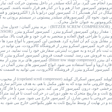
 انجام می گیرد. برای آنکه سیلندر در داخل پیستون حرکت کند، نیاز به
ی شود. نحوه کار کمپرسورهای سیلندر پیستونی در سیستم برودتی به گ
کتروموتور به عنوان عامل محرک…
کمپرسور اسکرو بیتزر (BITZER SCREW COMPRESSOR)
زر با طراحی فوق العاده و منحصر به فرد خود و ظرفیت بالا، مناسب
برای خرید کمپرسور اسکرو بیتزر از فروشگاه کالابرودت، می توانید
ایت ثبت نام کرده و به صورت اینترنتی سفارش خود را ثبت نمایید. در
ترنتی به فروش می رسد. لیست قیمت فروش کمپرسور اسکرو بیتزر کال
کمپرسور دو مرحله ای بیتزر (tow stage compressor
ره اروپا و آسیا استفاده می شود. انواع کمپرسور های بیتزر آلمان د
مپرسور اسکرو بیتزر از فروشگاه کالابرودت، می توانید به قسمت تجه
کمپرسور اسکرال کوپلند
م کارکرد این کمپرسور به صورت 2 مارپیچ حلزونی مانند بوده که به طور مکمل با هم، به
 چرخشی خود، درون کمپرسور کار می کند. بدین ترتیب، مبرد با فاز 
چ ثابت و مارپیچ متحرک به طور دورانی در حرکت است تا فرآیند متراکم
شیر خروجی یا دیس شارژ، از کمپرسور خارج می شود. مبرد که در حالت 
ه و در نهایت از وسط مارپیچ ثابت به طور یکنواختی خارج می شود. به