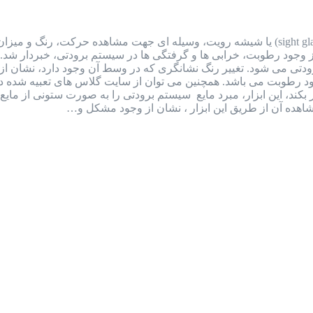
سایت گلاس یا شیشه رویت سایت گلاس (sight glass) یا شیشه رویت، وسیله ای جهت مشا
ز وجود رطوبت، خرابی ها و گرفتگی ها در سیستم برودتی، خبردار شد
 رنگ سبز (dry) نشان از عدم وجود رطوبت می باشد. همچنین می توان از سایت گلاس ه
بکند، این ابزار، مبرد مایع سیستم برودتی را به صورت ستونی از م
هده آن از طریق این ابزار ، نشان از وجود مشکل و…