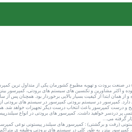
مپرسور بیتزر (Bitzer Compressor) در صنعت برودت و تهویه مطبوع کشورمان یکی از م
بوده و اکثر مشاورین و تکنسین های سیستم های برودتی، کمپرسور بیتزر 
از همان ابتدا از کیفیت بسیار بالایی برخوردار بود. همچنان پس از سال
دارد. کمپرسور در سیستم برودتی کمپرسور در سیستم های برودتی از 
ح و درست کمپرسور باعث انتخاب درست دیگر تجهیزات خواهد شد. همچنی
می پر دردسر خواهید داشت. کمپرسور های برودتی در انواع سیلندرپیست
کار گرفته می…
تونی (رفت و برگشتی) : کمپرسور های سیلندر پیستونی نوعی کمپرسور
مپرسور بیتزر به طور کلی در سیستم های برودتی وظیفه ی متراکم ک