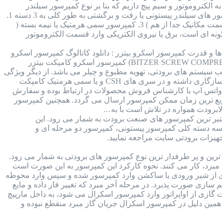
 الکتروموتور و سیم پیچ داریم که بنا بر نوع کمپرسور سیلندر
پیستونی ممکن است قسمت مکانیکال و الکتروموتور کمپرسور جدا از هم و یا در کنار هم قرار داشته باشند. کمپرسور های سیلندر پیستونی یا رفت و برگشتی به طور کلی به 3 دسته 1.
کمپرسور هرمتیک یا بسته ( سیم پیچی و مکانیکال در کنار همدیگر ) 2. کمپرسور اوپن درایو یا باز ( الکتروموتور و قسمت مکانیک جدا از هم ) 3. کمپرسور سمی هرمتیک یا نیمه بسته (
ونه ای است، برق یا نیروی الکتریکی وارد قسمت الکتروموتور
 : برند بیتزر آلمان : جدول مدل ها و قدرت کمپرسور اسکرو بیتزر : دانلود کاتالوگ کمپرسور اسکرو
بیتزر : قطعات داخلی کمپرسور اسکرو بیتزر : مقدار روغن کمپرسور اسکرو بیتزر : کمپرسور اسکرو بیتزر (BITZER SCREW COMPRESSOR) کمپرسور اسکرو کامپکت بیتزر
 سیستم های برودتی، تهویه مطبوع و چیلر می باشد. از دیگر ویژگی
های این کمپرسور می توان به بازدهی بالا و در مقابل وزن کم آن اشاره کرد. همچنین این کمپرسور با انواع مبرد ها سازگاری داشته و در سری های CSH و یا سمی هرمتیک کامپکت
 در واتس اپ با کارشناس فروش محصولات در ارتباط بوده و سفارش
 سریع ترین زمان ممکن کمپرسور ارسال می گردد. همچنین کمپرسور
ابرودت همواره در تلاش است با به…
Bitzer ) کمپرسور های برند بیتزر از معتبر ترین کمپرسور های صنعت برودت به شمار می رود. این
ر سه دسته کلی کمپرسور پیستونی، کمپرسور دو مرحله ای و
یزات برودتی سایت مراجعه نمایید.
 کمپرسور اسکرال کوپلند (copeland scroll compressor) از محبوب ترین و پر طرفدار ترین نوع کمپرسور های برودتی به شمار می رود.
 هدف متراکم سازی مبرد، کار می کنند. نحوه کارکرد این کمپرسور به این صورت است
گازی از شیر ورودی یا ساکشن وارد کمپرسور شده و سپس وارد محوطه
 سازی صورت پذیرد. در مرحله آخر مبرد که تغییر فاز داده و مایع
گازی از اواپراتور وارد کمپرسور اسکرال می شود، به داخل مارپیچ
 همین دلیل در کمپرسور اسکرال جریان گاز مبرد منقطع نبوده و