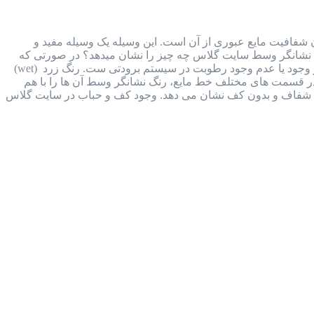
هده حرکت، رنگ و میزان شفافیت مایع عبوری از آن است. این وسیله یک وسیله مفید و
. نشانگر وسط سایت گلاس چه چیز را نشان میدهد؟ در صورتی که
وکیوم ناقص انجام شود، مقداری رطوبت وارد سیستم برودتی می شود. تغییر رنگ نشانگری که در وسط آن وجود دارد، نشان از وجود یا عدم وجود رطوبت در سیستم برودتی ست. رنگ زرد (wet)
ای تعبیه شده در قسمت های مختلف خط مایع، رنگ نشانگر وسط آن ها را با هم
ایع شفاف و بدون کف نشان می دهد. وجود کف و حباب در سایت گلاس