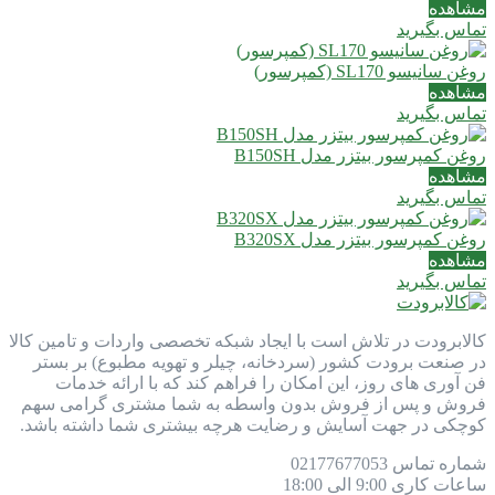
مشاهده
تماس بگیرید
روغن سانیسو SL170 (کمپرسور)
مشاهده
تماس بگیرید
روغن کمپرسور بیتزر مدل B150SH
مشاهده
تماس بگیرید
روغن کمپرسور بیتزر مدل B320SX
مشاهده
تماس بگیرید
کالابرودت در تلاش است با ایجاد شبکه تخصصی واردات و تامین کالا
در صنعت برودت کشور (سردخانه، چیلر و تهویه مطبوع) بر بستر
فن آوری های روز، این امکان را فراهم کند که با ارائه خدمات
فروش و پس از فروش بدون واسطه به شما مشتری گرامی سهم
کوچکی در جهت آسایش و رضایت هرچه بیشتری شما داشته باشد.
شماره تماس
77677053
021
ساعات کاری
9:00 الی 18:00