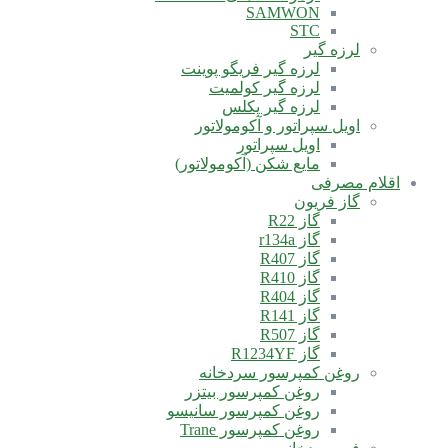
SAMWON
STC
لرزه گیر
لرزه گیر فریگو پوینت
لرزه گیر کولمیت
لرزه گیر پکلس
اویل سپراتور و آکومولاتور
اویل سپراتور
مایع شکن (آکومولاتور)
اقلام مصرفی
گاز فریون
گاز R22
گاز r134a
گاز R407
گاز R410
گاز R404
گاز R141
گاز R507
گاز R1234YF
روغن کمپرسور سردخانه
روغن کمپرسور بیتزر
روغن کمپرسور سانیسو
روغن کمپرسور Trane