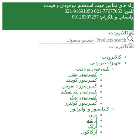
راه های تماس جهت استعلام موجودی و قیمت
تلفن: 77677053-021 91691058-021
واتساپ و تلگرام: 09126387257
Products search
کالابرودت
تجهیزات برودتی
کمپرسور برودتی
کمپرسور بیتزر
کمپرسور کوپلند
کمپرسور دانفوس
کمپرسور فراسکلد
کمپرسور بوک
کمپرسور کولترن
کندانسور و اواپراتور
نوین
آرشه
آرتک
آرکاکول