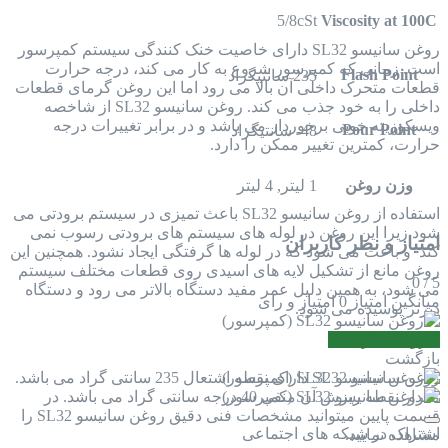
5/8cSt
Viscosity at 100C
روغن سانیسو SL32 دارای خاصیت خنک کنندگی سیستم کمپرسور
است. زمانی که کمپرسور شروع به کار می کند، درجه حرارت
Flash Point
235 سانتیگراد
قطعات متحرک داخلی آن بالا می رود اما این روغن گرمای قطعات
داخلی را به خود جذب می کند. روغن سانیسو SL32 از شاخصه
ویسکوزیته خوبی برخوردار می باشد و در برابر تغییرات درجه
Pour Point
48- سانتیگراد
حرارت، کمترین تغییر ممکن را دارد.
وزن روغن
1 لیتر, 4 لیتر
استفاده از روغن سانیسو SL32 باعث تمیزی در سیستم برودتی می
شود زیرا این روغن در لوله های سیستم های برودتی رسوب نمی
امتیاز و نظر کاربران
کند و باعث می شود که در لوله ها گرفتگی ایجاد نشود. همچنین این
روغن مانع از تشکیل لایه های اسیدی روی قطعات مختلف سیستم
0
/
5
می شود، به همین دلیل عمر مفید دستگاه بالاتر می رود و دستگاه
میانگین امتیاز
0 امتیاز و رای
دیرتر پوسیده می شود.
افزودن نظر جدید
بازگشت
روغن سانیسو SL32 دارای نقطه اشتعال 235 سانتی گراد می باشد.
مقدار نقطه ریزش آن منفی 40 درجه سانتی گراد می باشد. در
قسمت پایین میتوانید مشخصات فنی دقیق روغن سانیسو SL32 را
اشتراک در شبکه های اجتماعی
مشاهده نمایید.