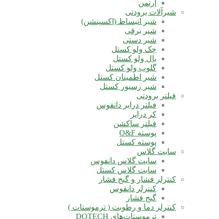
آرتمن
شیرآلات برودتی
شیر انبساط (اکسپنشن)
شیر برقی
شیر دستی
چک ولو کستل
بال ولو کستل
گلوب ولو کستل
شیر اطمینان کستل
شیر رسیور کستل
فیلتر برودتی
فیلتر درایر دانفوس
کر درایر
فیلتر ساکشن
پوسته O&F
پوسته کستل
سایت گلاس
سایت گلاس دانفوس
سایت گلاس کستل
کنترلر فشار و گیج فشار
کنترلر دانفوس
گیج فشار
کنترلر دما و رطوبت ( ترموستات )
ترموستات‌های DOTECH