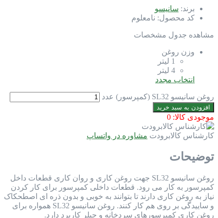
برند:
سانيسو
کد محصول:
نامعلوم
مشاهده جدول مشخصات
وزن روغن
1 لیتر
4 لیتر
انتخاب مجدد
روغن سانیسو SL32 (کمپرسور) عدد
افزودن به سبد خرید
موجودی کالا:
0
کارشناس کالابرودت
مشاوره در واتساپ
توضیحات
روغن سانیسو SL32 جهت روغن کاری و روان کاری قطعات داخل
کمپرسور به کار می رود. قطعات داخلی کمپرسور برای کار کردن
نیاز به روغن کاری دارند تا بتوانند به خوبی و بدون ذره ای اصطحکاک
و ساییدگی بر روی هم کار کنند. روغن سانیسو SL32 همواره برای
روغن کاری کمپرسورهای سردخانه و چیلر کاربرد دارد.