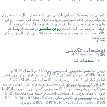
کمپانی سانیسو، یک کمپانی بلژیکی می باشد که از سال 2007 شروع
به تولید روغن های کمپرسور برودتی کرده است. این کمپانی روغن
های برودتی خود را در ظرف های 4 لیتری با رنگ مشکی به بازار
جهانی عرضه می کند. قیمت
روغن سانیسو
در سایت فروشگاهی
کالابرودت به روز بوده و در صورت خرید اینترنتی، ارسال آن رایگان
می باشد.
بیشتر
توضیحات تکمیلی
مشخصات فنی
روغن سانیسو مخصوص کمپرسور سری SL در 3 مدل SL32 و
مبرد
R134, R407, R410
SL68 وSL100 جزء پر مصرف ترین مدل ها در بازار ایران می باشد.
اما در کنار این 3 مدل، از سری SL ، 4 مدل دیگر SL22 ، SL46 ،
SL170 ، SL220 توسط شرکت سانیسو تولید و به بازار جهانی عرضه
0.980
Density at 15C
می گردد. روغن سانیسو SL32 مخصوص کمپرسور با مبرد سازگار با
ازون یا همان نوع HFC متناسب است. از جمله مبردهای سازگار با
روغن سانیسو سری SL می توان R23 ، R134a ، R234fa ، R404a ،
32cSt
Viscosity at 40C
R407a ، R407b ، R407c ، R410a ، R507 ، R508 نام برد.