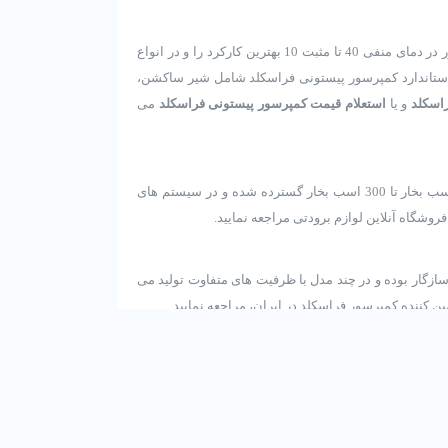
تک مرحله ای، ساخت کشور ایتالیا بوده و ظرفیت آن از 1.5 اسب بخار تا 50 اسب بخار گسترده است. این کمپرسور در دمای منفی 40 تا مثبت 10 بهترین کارکرد را و در انواع
دارد. جهت روغنکاری این کمپرسور می توان از روغن POE32 استفاده کرد. تجهیزات استاندارد کمپرسور پیستونی فراسکلد شامل شیر ساکشن،
اسکلد
و یا
استعلام قیمت کمپرسور پیستونی فراسکلد
می
ساخت کشور ایتالیا بوده و در ظرفیت های مختلف تولید و در بازار عرضه می گردد. ظرفیت این کمپرسور ها از 70 اسب بخار تا 300 اسب بخار گسترده شده و در سیستم های
روشگاه آنلاین لوازم برودتی مراجعه نمایید.
 سازگار بوده و در چند مدل با ظرفیت های متفاوت تولید می
ین کننده کمپرسور فراسکلد در ایران، مراجعه نمایید.
تر مرکزی
ان، پیچ شمیران، ساختمان امیر، پلاک 362، طبقه 2، واحد 11