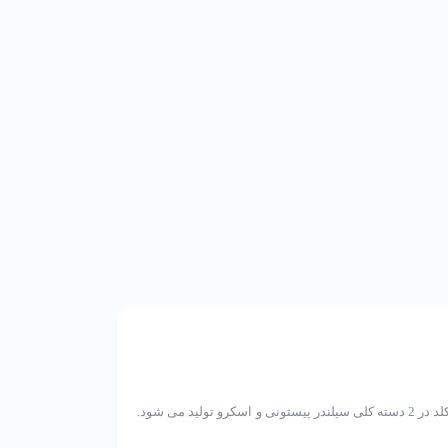
در انواع سیستم های تبریدی صنعت برودت به کار گرفته می شود. کمپرسور های فراسکلد در 2 دسته کلی سیلندر پیستونی و اسکرو تولید می شود.