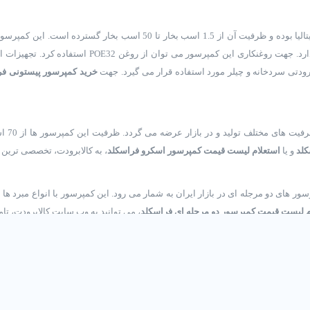
سیستم های برودتی با کارایی های مختلف و متنوع کاربرد 
ودتی سردخانه و چیلر مورد استفاده قرار می گیرد. جهت
خرید کمپرسور پیستونی فر
کلد
و یا
استعلام لیست قیمت کمپرسور اسکرو فراسکلد
، به کالابرودت، تخصصی ترین ف
ور های دو مرجله ای در بازار ایران به شمار می رود. این کمپرسور با انواع مبرد ها
م لیست قیمت کمپرسور دو مرحله ای فراسکلد
، می توانید به وب سایت کالابرودت، تام
دف
شماره تماس
ساعات کاری
تهر
77677053
9:00 الی 18:00
021