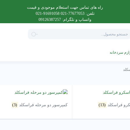
راه های تماس جهت استعلام موجودی و قیمت
تلفن: 77677053-021 91691058-021
واتساپ و تلگرام: 09126387257
Product
searc
ازم سردخانه
کلد
رو فراسکلد
(13)
کمپرسور دو مرحله فراسکلد
(3)