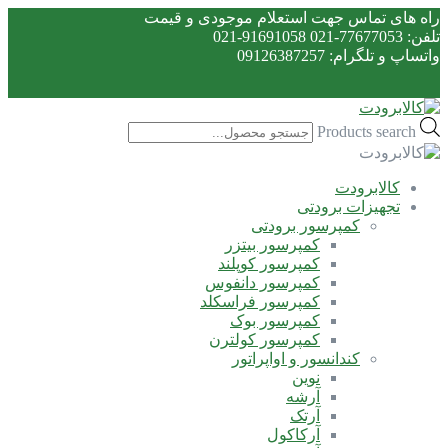
راه های تماس جهت استعلام موجودی و قیمت
تلفن: 77677053-021 91691058-021
واتساپ و تلگرام: 09126387257
Products search
کالابرودت
تجهیزات برودتی
کمپرسور برودتی
کمپرسور بیتزر
کمپرسور کوپلند
کمپرسور دانفوس
کمپرسور فراسکلد
کمپرسور بوک
کمپرسور کولترن
کندانسور و اواپراتور
نوین
آرشه
آرتک
آرکاکول