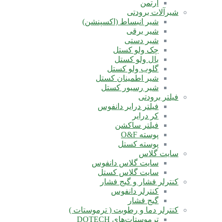
آرتمن
شیرآلات برودتی
شیر انبساط (اکسپنشن)
شیر برقی
شیر دستی
چک ولو کستل
بال ولو کستل
گلوب ولو کستل
شیر اطمینان کستل
شیر رسیور کستل
فیلتر برودتی
فیلتر درایر دانفوس
کر درایر
فیلتر ساکشن
پوسته O&F
پوسته کستل
سایت گلاس
سایت گلاس دانفوس
سایت گلاس کستل
کنترلر فشار و گیج فشار
کنترلر دانفوس
گیج فشار
کنترلر دما و رطوبت ( ترموستات )
ترموستات‌های DOTECH