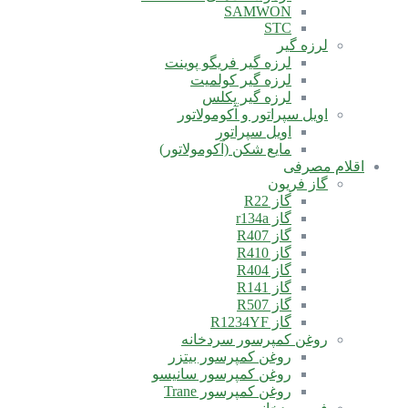
SAMWON
STC
لرزه گیر
لرزه گیر فریگو پوینت
لرزه گیر کولمیت
لرزه گیر پکلس
اویل سپراتور و آکومولاتور
اویل سپراتور
مایع شکن (آکومولاتور)
اقلام مصرفی
گاز فریون
گاز R22
گاز r134a
گاز R407
گاز R410
گاز R404
گاز R141
گاز R507
گاز R1234YF
روغن کمپرسور سردخانه
روغن کمپرسور بیتزر
روغن کمپرسور سانیسو
روغن کمپرسور Trane