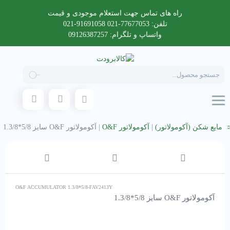
راه های تماس جهت استعلام موجودی و قیمت
تلفن: 77677053-021 91691058-021
واتساپ و تلگرام: 09126387257
Products
search
مایع شکن (آکومولاتور)
|
آکومولاتور O&F
|
آکومولاتور O&F سایز 5/8*1.3/8
O&F ACCUMULATOR 1.3/8*5/8-FAV2413Y
آکومولاتور O&F سایز 5/8*1.3/8