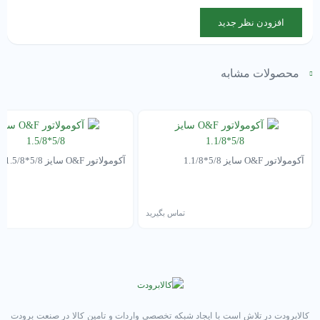
افزودن نظر جدید
محصولات مشابه
آکومولاتور O&F سایز 5/8*1.1/8
آکومولاتور O&F سایز 5/8*1.5/8
تماس بگیرید
تم
کالابرودت در تلاش است با ایجاد شبکه تخصصی واردات و تامین کالا در صنعت برودت