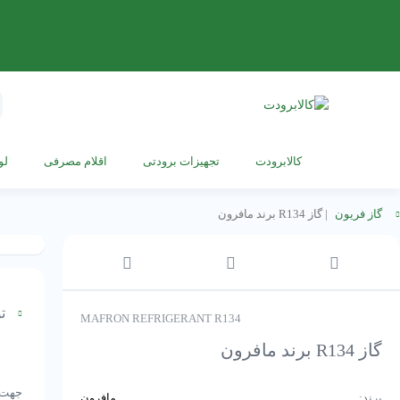
s
h
کالابرودت
تجهیزات برودتی
اقلام مصرفی
لو
گاز فریون
|
گاز R134 برند مافرون
تو
MAFRON REFRIGERANT R134
گاز R134 برند مافرون
جهت 
برند:
مافرون