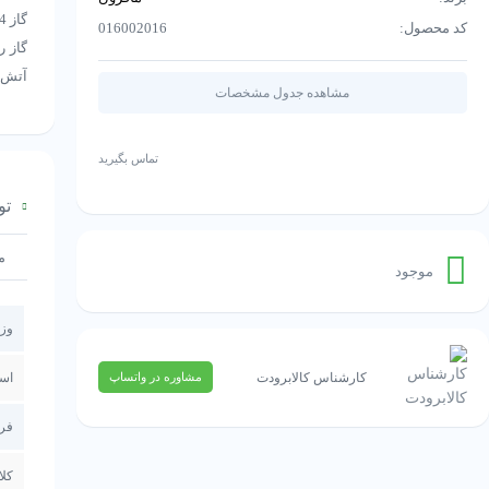
گاز R134
کد محصول:
016002016
گاز ر
آتش س
مشاهده جدول مشخصات
تماس بگیرید
تو
م
موجود
وز
کارشناس کالابرودت
اس
مشاوره در واتساپ
فر
کل