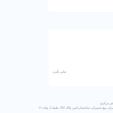
گاز R134 برند JH
تماس بگیرید
تر مرکزی
ان، پیچ شمیران، ساختمان امیر، پلاک 362، طبقه 2، واحد 11