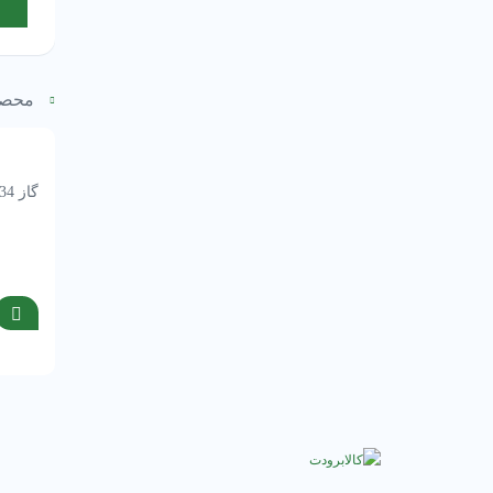
محصو
گاز R134 برند رفرون