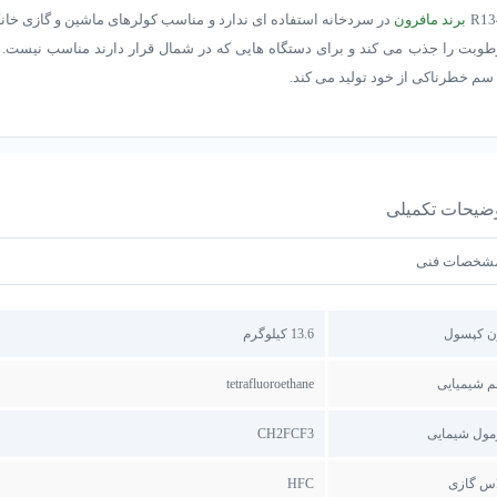
برند مافرون
در سردخانه استفاده ای ندارد و مناسب کولرهای ماشین و گازی خان
طوبت را جذب می کند و برای دستگاه هایی که در شمال قرار دارند مناسب نیست. ه
م خطرناکی از خود تولید می کند.
ضیحات تکمیلی
شخصات فنی
ن کپسول
13.6 کیلوگرم
م شیمیایی
tetrafluoroethane
مول شیمایی
CH2FCF3
اس گازی
HFC