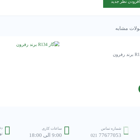
افزودن نظر جدید
لات مشابه
دف
شماره تماس
ساعات کاری
تهر
77677053
9:00 الی 18:00
021