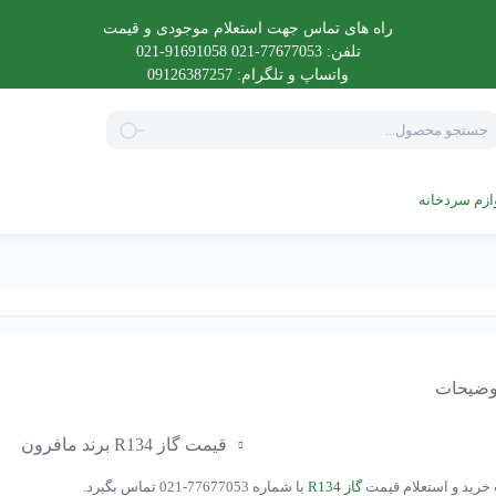
راه های تماس جهت استعلام موجودی و قیمت
تلفن: 77677053-021 91691058-021
واتساپ و تلگرام: 09126387257
Product
searc
ازم سردخانه
ضیحات
قیمت گاز R134 برند مافرون
خرید و استعلام قیمت
گاز R134
با شماره 77677053-021 تماس بگیرد.