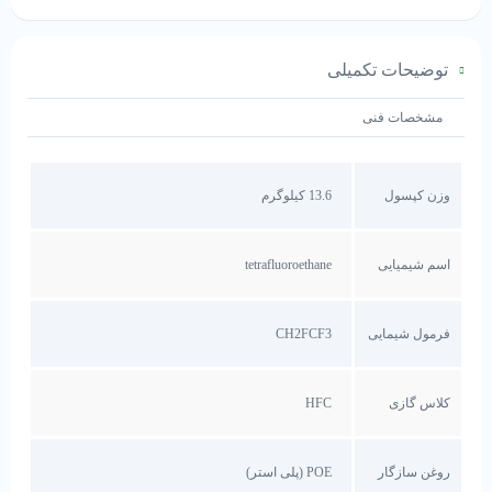
توضیحات تکمیلی
مشخصات فنی
وزن کپسول
13.6 کیلوگرم
اسم شیمیایی
tetrafluoroethane
فرمول شیمایی
CH2FCF3
کلاس گازی
HFC
روغن سازگار
POE (پلی استر)