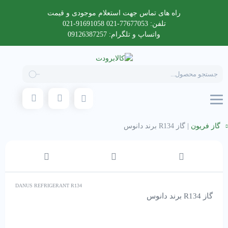
راه های تماس جهت استعلام موجودی و قیمت
تلفن: 77677053-021 91691058-021
واتساپ و تلگرام: 09126387257
Products
search
گاز فریون
|
گاز R134 برند دانوس
DANUS REFRIGERANT R134
گاز R134 برند دانوس