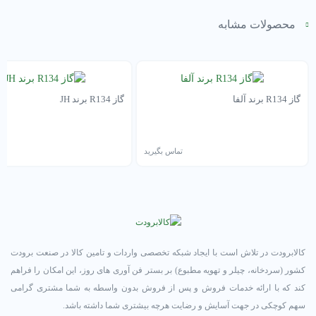
محصولات مشابه
گاز R134 برند آلفا
گاز R134 برند JH
تماس بگیرید
تم
کالابرودت در تلاش است با ایجاد شبکه تخصصی واردات و تامین کالا در صنعت برودت
کشور (سردخانه، چیلر و تهویه مطبوع) بر بستر فن آوری های روز، این امکان را فراهم
کند که با ارائه خدمات فروش و پس از فروش بدون واسطه به شما مشتری گرامی
سهم کوچکی در جهت آسایش و رضایت هرچه بیشتری شما داشته باشد.