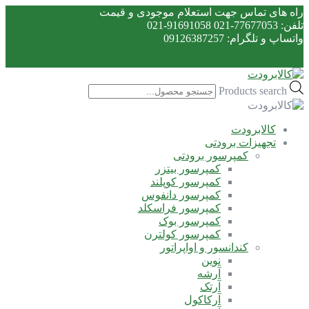
راه های تماس جهت استعلام موجودی و قیمت
تلفن: 77677053-021 91691058-021
واتساپ و تلگرام: 09126387257
Products search
کالابرودت
تجهیزات برودتی
کمپرسور برودتی
کمپرسور بیتزر
کمپرسور کوپلند
کمپرسور دانفوس
کمپرسور فراسکلد
کمپرسور بوک
کمپرسور کولترن
کندانسور و اواپراتور
نوین
آرشه
آرتک
آرکاکول