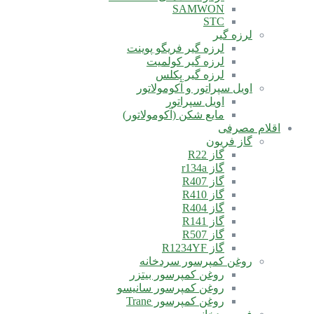
SAMWON
STC
لرزه گیر
لرزه گیر فریگو پوینت
لرزه گیر کولمیت
لرزه گیر پکلس
اویل سپراتور و آکومولاتور
اویل سپراتور
مایع شکن (آکومولاتور)
اقلام مصرفی
گاز فریون
گاز R22
گاز r134a
گاز R407
گاز R410
گاز R404
گاز R141
گاز R507
گاز R1234YF
روغن کمپرسور سردخانه
روغن کمپرسور بیتزر
روغن کمپرسور سانیسو
روغن کمپرسور Trane