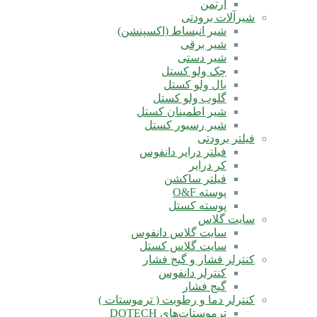
آرتمن
شیرآلات برودتی
شیر انبساط (اکسپنشن)
شیر برقی
شیر دستی
چک ولو کستل
بال ولو کستل
گلوب ولو کستل
شیر اطمینان کستل
شیر رسیور کستل
فیلتر برودتی
فیلتر درایر دانفوس
کر درایر
فیلتر ساکشن
پوسته O&F
پوسته کستل
سایت گلاس
سایت گلاس دانفوس
سایت گلاس کستل
کنترلر فشار و گیج فشار
کنترلر دانفوس
گیج فشار
کنترلر دما و رطوبت ( ترموستات )
ترموستات‌های DOTECH