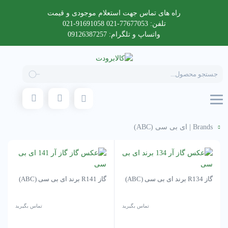
راه های تماس جهت استعلام موجودی و قیمت
تلفن: 77677053-021 91691058-021
واتساپ و تلگرام: 09126387257
Products
search
Brands
|
ای بی سی (ABC)
گاز R134 برند ای بی سی (ABC)
گاز R141 برند ای بی سی (ABC)
تماس بگیرید
تماس بگیرید