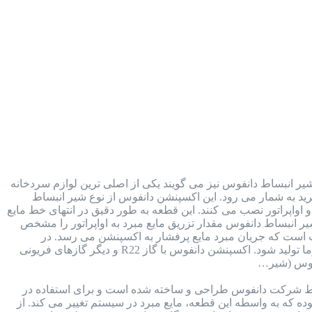
ر انبساط دانفوس نیز می گویند یکی از اصلی ترین لوازم سردخانه
 در کنار کمپرسور، کندانسور و اواپراتور، جزء 4 بخش اصلی سیکل تبرید به شمار می رود. این اکسپنشن دانفوس از نوع شیر انبساط
اواپراتور نصب می کنند. این قطعه به طور دقیق در انتهای خط مایع
یر انبساط دانفوس مقدار تزریق مایع مبرد به اواپراتور را مشخص
است که جریان مبرد مایع پرفشار به اکسپنشن می رسد. در
اکسپنشن با کاهش فشار، مبرد تغییر فاز داره و به گاز تبدیل شده و سپس به سمت اواپراتور اسپری می شود تا سرما تولید شود. اکسپنشن دانفوس با گاز R22 و دیگر گازهای فریونی
 شرکت دانفوس طراحی و ساخته شده است و برای استفاده در
ه که به واسطه این قطعه، مایع مبرد در سیستم تغییر می کند. از