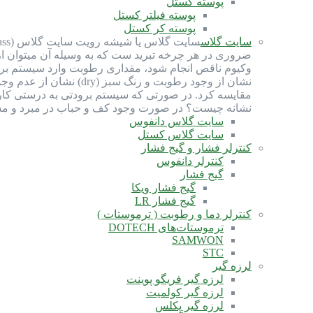
پوسته کستل
پوسته فیلتر کستل
پوسته کر کستل
سایت گلاس
ضروری در هر چرخه تبرید ست که به وسیله آن میتوان ا
نشان از وجود رطوبت و
مقایسه کرد. در صورتی که سیستم برودتی به درستی کار 
نشانه چیست؟ در صورت وجود کف و حباب در مبرد و مشا
سایت گلاس دانفوس
سایت گلاس کستل
کنترلر فشار و گیج فشار
کنترلر دانفوس
گیج فشار
گیج فشار ویکا
گیج فشار LR
کنترلر دما و رطوبت ( ترموستات )
ترموستات‌های DOTECH
SAMWON
STC
لرزه گیر
لرزه گیر فریگو پوینت
لرزه گیر کولمیت
لرزه گیر پکلس