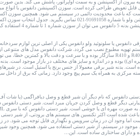
بیرون از اکسپنشن و به سمت اواپراتور، پاشش می کند. بدین صورت ما
 که باعث محدودیت دائمی در سیستم می شود. همچنین سوزن اکسپنش
 دانفوس یا سلونوئید ولو دانفوس یکی از اصلی ترین لوازم سردخانه
ستم تهویه مطبوع نصب می گردد. شرکت دانفوس مدل های متنوعی از شی
فریونی از جمله گاز R22 و R134 و R404 و R401 و R410 سازگار بوده و با سرعت و د
وشی)) و ((مهره ای)) بوده و در اندازه و سایز های مختلف در بازار موجود ا
است. بدنه شیر برقی معمولا از جنس برنج یا استیل است. در شیره
سته مرکزی به همراه یک سیم پیچ وجود دارد. زمانی که برق از داخل 
تی دانفوس که نام دیگر آن شیر قطع و وصل دیافراگمی (یا شات آف 
ه عبارتی دیگر قطع و وصل کردن جریان مبرد است. شیر دستی دانفوس
 باعث شده است اکثر تکنسین های سیستم های برودتی، از شیر دستی د
است اما وجود آن در زمان سرویس و نگهداری قابل توجه می شود. در 
از اتلاف گاز R22 یا دیگر مبرد موجود در سیستم، از شیر دستی استفاده می شود. 
ده و دارای ساختاری ساده است. این…