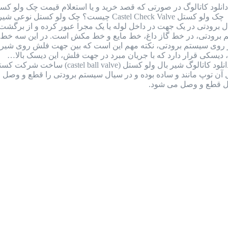
را به شماره واتس اپ 09126387257 ارسال نمایید. چک ولو کست
 برودتی در یک جهت در داخل لوله یا یک مجرا عبور کرده و از برگش
رودتی، در خط گاز داغ، خط مایع و خط مکش است. در این سه خط نا
ر روی سیستم برودتی، نکته مهم این است که بین جهت فلش روی شیر و
دیسکی قرار دارد که با جریان مبرد در جهت فلش، این دیسک بالا…
بررسی کامل بال ولو کستل ایتالیا + دانلود
ل قطع و وصل می شود.