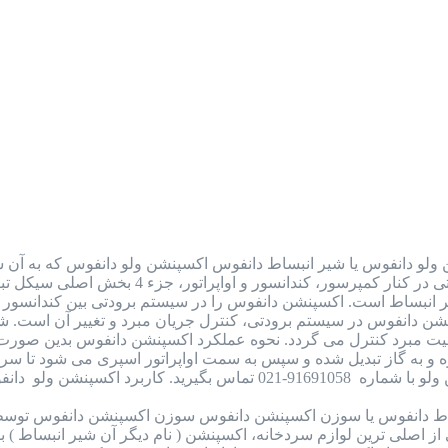
ولو دانفوس یا شیر انبساط دانفوس اکسپنشن ولو دانفوس که به آن شی
به شمار می رود. این قطعه در سیستم برودتی
یر انبساط است. اکسپنشن دانفوس را در سیستم برودتی بین کندانسور و 
سپنشن دانفوس در سیستم برودتی، کنترل جریان مبرد و تغییر آن است. ش
یت مبرد کنترل می گردد. نحوه عملکرد اکسپنشن دانفوس بدین صورت 
رد اکسپنشن ولو دانفوس (شیر…
ط دانفوس یا سوزن اکسپنشن دانفوس سوزن اکسپنشن دانفوس توسط
اصلی ترین لوازم سردخانه، اکسپنشن ( نام دیگر آن شیر انبساط ) بود