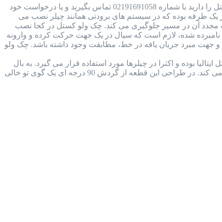
بررسی جامع چک ولو کستل ایتالیا + دانلود کاتالوگ در صورتی که قصد خرید و یا استعلام قیمت چک ولو کستل را دارید با شماره 02191691058 تماس بگیرید و یا درخواست خود
ل Castel Check Valve چیست؟ چک ولو کستل نوعی شیر یک طرفه بوده که در سیستم های برودتی همانند چیلر نصب می
ت مجدد آن در مسیر جلوگیری می کند. چک ولو کستل در کجا نصب
مبرده شده، لازم است که سیال در یک جهت حرکت کرده و وارونه
 جهت مبرد جریان یافه در خط، مطابقت وجود داشته باشد. چک ولو
 کاتالوگ شیر بال ولو کستل (castel ball valve) ساخت شرکت کستل ایتالیا بوده و اکثرا در چیلرها مورد استفاده قرار می گیرد. به بال
ولو، شیر های توپی نیز می گویند، زیرا ساختار داخل آن توپ مانند و ساده بوده و در سیال سیستم برودتی را قطع و وصل می کند. در طراحی این قطعه از گردش 90 درجه ای یک گوی تو خالی