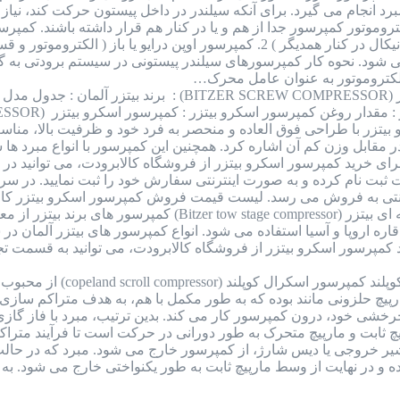
 انجام می گیرد. برای آنکه سیلندر در داخل پیستون حرکت کند، نیاز به
ی شود. نحوه کار کمپرسورهای سیلندر پیستونی در سیستم برودتی به گ
کتروموتور به عنوان عامل محرک…
کمپرسور اسکرو بیتزر (BITZER SCREW COMPRESSOR)
زر با طراحی فوق العاده و منحصر به فرد خود و ظرفیت بالا، مناسب
برای خرید کمپرسور اسکرو بیتزر از فروشگاه کالابرودت، می توانید
ایت ثبت نام کرده و به صورت اینترنتی سفارش خود را ثبت نمایید. در
ترنتی به فروش می رسد. لیست قیمت فروش کمپرسور اسکرو بیتزر کال
کمپرسور دو مرحله ای بیتزر (tow stage compressor
ره اروپا و آسیا استفاده می شود. انواع کمپرسور های بیتزر آلمان د
مپرسور اسکرو بیتزر از فروشگاه کالابرودت، می توانید به قسمت تجه
کمپرسور اسکرال کوپلند
م کارکرد این کمپرسور به صورت 2 مارپیچ حلزونی مانند بوده که به طور مکمل با هم، به
 چرخشی خود، درون کمپرسور کار می کند. بدین ترتیب، مبرد با فاز 
چ ثابت و مارپیچ متحرک به طور دورانی در حرکت است تا فرآیند متراکم
شیر خروجی یا دیس شارژ، از کمپرسور خارج می شود. مبرد که در حالت 
ه و در نهایت از وسط مارپیچ ثابت به طور یکنواختی خارج می شود. به