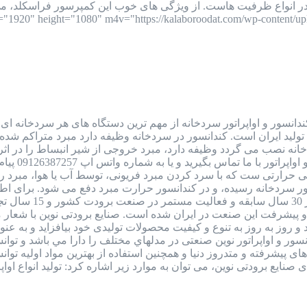
ستونی، اسکرو و 2 مرحله ای در انواع ظرفیت هاست. از ویژگی های خوب این کمپرسور 
ندانسور و اواپراتور سردخانه از مهم ترین دستگاه های هر سردخانه ا
 تولید ایران است. کندانسور در سردخانه وظیفه دارد مبرد متراکم شده ک
خانه نصب می گردد وظیفه دارد، مبرد خروجی از شیر انبساط را در اثر تب
نوسان قیمت
رارتی ست که با سرد کردن مبرد فریونی، توسط آب یا هوا، مبرد را از 
ور سردخانه رسیده، و در کندانسور حرارت مبرد دفع می شود. برای ا
صنایع برودتی نوین 
 پیشرفت این صنعت در ایران شده است. صنایع برودتی نوین با شعار
 روز به روز به تنوع و کیفیت محصولات تولیدی خود بیافزاید و به 
 کندانسور و اواپراتور نوین صنعتی در مدلهاي مختلف را دارا مي باشد و
 های پيشرفته و متدروز دنيا و همچنين استفاده از بهترين مواد اوليه ت
ودتی نوین، می توان به موارد زیر اشاره کرد: تولید انواع اواپراتورهای سردخانه