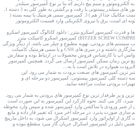
 الکتروموتور و سیم پیچ داریم که بنا بر نوع کمپرسور سیلندر
پیستونی ممکن است قسمت مکانیکال و الکتروموتور کمپرسور جدا از هم و یا در کنار هم قرار داشته باشند. کمپرسور های سیلندر پیستونی یا رفت و برگشتی به طور کلی به 3 دسته 1.
کمپرسور هرمتیک یا بسته ( سیم پیچی و مکانیکال در کنار همدیگر ) 2. کمپرسور اوپن درایو یا باز ( الکتروموتور و قسمت مکانیک جدا از هم ) 3. کمپرسور سمی هرمتیک یا نیمه بسته (
ونه ای است، برق یا نیروی الکتریکی وارد قسمت الکتروموتور
 : برند بیتزر آلمان : جدول مدل ها و قدرت کمپرسور اسکرو بیتزر : دانلود کاتالوگ کمپرسور اسکرو
بیتزر : قطعات داخلی کمپرسور اسکرو بیتزر : مقدار روغن کمپرسور اسکرو بیتزر : کمپرسور اسکرو بیتزر (BITZER SCREW COMPRESSOR) کمپرسور اسکرو کامپکت بیتزر
 سیستم های برودتی، تهویه مطبوع و چیلر می باشد. از دیگر ویژگی
های این کمپرسور می توان به بازدهی بالا و در مقابل وزن کم آن اشاره کرد. همچنین این کمپرسور با انواع مبرد ها سازگاری داشته و در سری های CSH و یا سمی هرمتیک کامپکت
 در واتس اپ با کارشناس فروش محصولات در ارتباط بوده و سفارش
 سریع ترین زمان ممکن کمپرسور ارسال می گردد. همچنین کمپرسور
ابرودت همواره در تلاش است با به…
Bitzer ) کمپرسور های برند بیتزر از معتبر ترین کمپرسور های صنعت برودت به شمار می رود. این
ر سه دسته کلی کمپرسور پیستونی، کمپرسور دو مرحله ای و
یزات برودتی سایت مراجعه نمایید.
 کمپرسور اسکرال کوپلند (copeland scroll compressor) از محبوب ترین و پر طرفدار ترین نوع کمپرسور های برودتی به شمار می رود.
 هدف متراکم سازی مبرد، کار می کنند. نحوه کارکرد این کمپرسور به این صورت است
گازی از شیر ورودی یا ساکشن وارد کمپرسور شده و سپس وارد محوطه
 سازی صورت پذیرد. در مرحله آخر مبرد که تغییر فاز داده و مایع
گازی از اواپراتور وارد کمپرسور اسکرال می شود، به داخل مارپیچ
 همین دلیل در کمپرسور اسکرال جریان گاز مبرد منقطع نبوده و