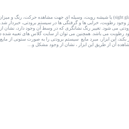
سایت گلاس یا شیشه رویت سایت گلاس (sight glass) یا شیشه رویت، وسیله ای جهت مشا
ز وجود رطوبت، خرابی ها و گرفتگی ها در سیستم برودتی، خبردار شد
 رنگ سبز (dry) نشان از عدم وجود رطوبت می باشد. همچنین می توان از سایت گلاس ه
بکند، این ابزار، مبرد مایع سیستم برودتی را به صورت ستونی از م
هده آن از طریق این ابزار ، نشان از وجود مشکل و…