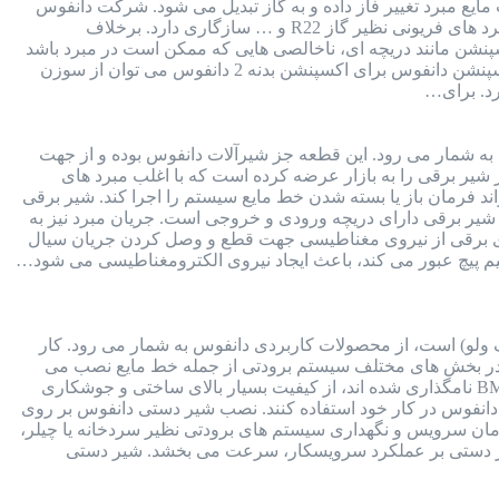
یع مبرد تغییر فاز داده و به گاز تبدیل می شود. شرکت دانفوس
برای انواع اکسپنشن ولو ها، انواع سوزن های قابل تعویض طراحی کرده است. سوزن اکسپنشن دانفوس با انواع مبرد های فریونی نظیر گاز R22 و … سازگاری دارد. برخلاف
ن مانند دریچه ای، ناخالصی هایی که ممکن است در مبرد باشد
را فیلتر می کند. برای استعلام قیمت اکسپنشن ولو با شماره 91691058-021 تماس بگیرید. جدول انتخاب سوزن اکسپنشن دانفوس برای اکسپنشن بدنه 2 دانفوس می توان از سوزن
 به شمار می رود. این قطعه جز شیرآلات دانفوس بوده و از جهت
ر برقی را به بازار عرضه کرده است که با اغلب مبرد های
قت بالا و کمترین خطا، می تواند فرمان باز یا بسته شدن خط مایع سیستم را اجرا کند. شیر برقی
ست. بدنه شیر برقی دارای دریچه ورودی و خروجی است. جریان مبرد نیز به
ای برقی از نیروی مغناطیسی جهت قطع و وصل کردن جریان سیال
سیم پیچ عبور می کند، باعث ایجاد نیروی الکترومغناطیسی می شود…
ولو) است، از محصولات کاربردی دانفوس به شمار می رود. کار
 در بخش های مختلف سیستم برودتی از جمله خط مایع نصب می
شود. نحوه اتصال این شیر به سیستم برودتی به صورت مهره ای یا جوشی است. شیر دستی دانفوس که با سری BML نامگذاری شده اند، از کیفیت بسیار بالای ساختی و جوشکاری
انفوس در کار خود استفاده کنند. نصب شیر دستی دانفوس بر روی
زمان سرویس و نگهداری سیستم های برودتی نظیر سردخانه یا چیلر،
همچنین وجود شیر دستی بر عملکرد سرویسکار، سرعت می بخشد. شیر دستی