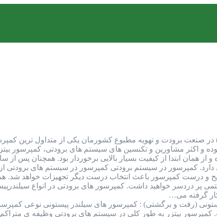
مپرسور بیتزر (Bitzer Compressor) در صنعت برودت و تهویه مطبوع کشورمان یکی از م
بوده و اکثر مشاورین و تکنسین های سیستم های برودتی، کمپرسور بیتزر 
از همان ابتدا از کیفیت بسیار بالایی برخوردار بود. همچنان پس از سال
دارد. کمپرسور در سیستم برودتی کمپرسور در سیستم های برودتی از 
ح و درست کمپرسور باعث انتخاب درست دیگر تجهیزات خواهد شد. همچنی
می پر دردسر خواهید داشت. کمپرسور های برودتی در انواع سیلندرپیست
کار گرفته می…
تونی (رفت و برگشتی) : کمپرسور های سیلندر پیستونی نوعی کمپرسور
مپرسور بیتزر به طور کلی در سیستم های برودتی وظیفه ی متراکم ک