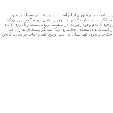
هده حرکت، رنگ و میزان شفافیت مایع عبوری از آن است. این وسیله یک وسیله مفید و
. نشانگر وسط سایت گلاس چه چیز را نشان میدهد؟ در صورتی که
وکیوم ناقص انجام شود، مقداری رطوبت وارد سیستم برودتی می شود. تغییر رنگ نشانگری که در وسط آن وجود دارد، نشان از وجود یا عدم وجود رطوبت در سیستم برودتی ست. رنگ زرد (wet)
ای تعبیه شده در قسمت های مختلف خط مایع، رنگ نشانگر وسط آن ها را با هم
ایع شفاف و بدون کف نشان می دهد. وجود کف و حباب در سایت گلاس