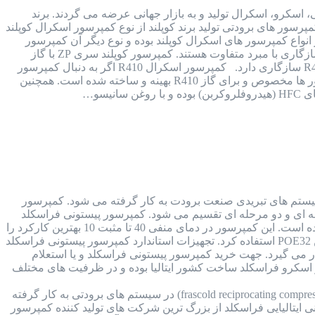
 پیستونی، اسکرو، اسکرال تولید و به بازار جهانی عرضه می گردند. برند
رسور های برودتی تولید برند کوپلند از نوع کمپرسور اسکرال کوپلند
 بوده که هر 2 نوع از کیفیت بسیار بالایی برخوردار هستند. کمپرسور کوپلند سری ZP یکی از انواع کمپرسور های اسکرال کوپلند بوده و نوع دیگر آن کمپرسور
کوپلند سری ZR است. ساختار کمپرسور کوپلند سری ZP با کمپرسور کوپلند سری ZR یکی بوده اما از نظر سازگاری با مبرد متفاوت هستند. کمپرسور کوپلند سری ZP با گاز
R410 سازگاری داشته و مخصوص این نوع گاز است اما کمپرسور کوپلند سری ZR با 3 گاز R22 و R143 و R407 سازگاری دارد. کمپرسور اسکرال R410 اگر به دنبال کمپرسور
های اسکرال سازگار با گاز R410 هستید، باید از کمپرسور اسکرال کوپلند سری ZP استفاده کنید. این کمپرسور ها مخصوص و برای گاز R410 بهینه و ساخته شده است. همچنین
یتالیا کمپرسور فراسکلد ایتالیا (FRASCOLD COMPRESSOR) در انواع سیستم های تبریدی صنعت برودت به کار گرفته می شود. کمپرسور
 تک مرحله ای و دو مرحله ای تقسیم می شود. کمپرسور پیستونی فراسکلد
کمپرسور پیستونی فراسکلد تک مرحله ای، ساخت کشور ایتالیا بوده و ظرفیت آن از 1.5 اسب بخار تا 50 اسب بخار گسترده است. این کمپرسور در دمای منفی 40 تا مثبت 10 بهترین کارکرد را
و در انواع سیستم های برودتی با کارایی های مختلف و متنوع کاربرد دارد. جهت روغنکاری این کمپرسور می توان از روغن POE32 استفاده کرد. تجهیزات استاندارد کمپرسور پیستونی فراسکلد
می گیرد. جهت خرید کمپرسور پیستونی فراسکلد و یا استعلام
 اسکرو فراسکلد ساخت کشور ایتالیا بوده و در ظرفیت های مختلف
کمپرسور پیستونی فراسکلد ایتالیا کمپرسور های سیلندر پیستونی فراسکلد (frascold reciprocating compressor) در سیستم های برودتی به کار گرفته
ی ایتالیایی فراسکلد از بزرگ ترین شرکت های تولید کننده کمپرسور