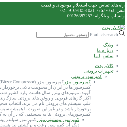
راه های تماس جهت استعلام موجودی و قیمت
تلفن: 77677053-021 91691058-021
واتساپ و تلگرام: 09126387257
Products search
وبلاگ
درباره ما
تماس با ما
کالابرودت
تجهیزات برودتی
کمپرسور برودتی
کمپرسور بیتزر
ک
کمپرسور ها در ایران از محبوبیت بالایی برخوردار 
گویند. موتورهای بیتزر سال هاست وارد کشور شده و 
اکثر گازهای فریونی و روغن های برودتی سازگاری 
قلب سیستم های برودتی نام می برند. انتخاب صحی
برخوردار باشد و در غیر این صورت تا همیشه سیست
کمپرسورهای برودتی بنا به سیستمی که در آن به 
کمپرسور پیستونی بیتزر
کمپرسور سیلندر پیس
دیگر آن کمپرسور رفت و برگشتی نیز هست. ک