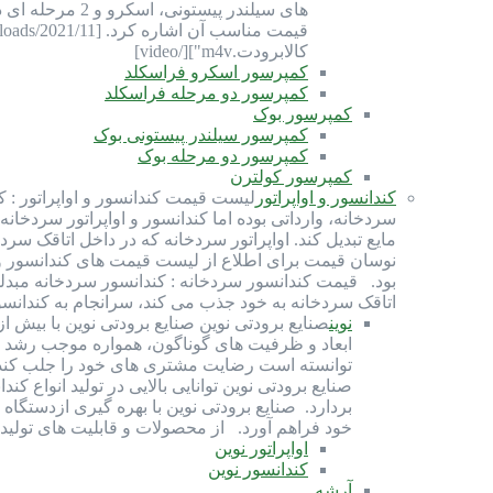
های سیلندر پی
کالابرودت.m4v"][/video]
کمپرسور اسکرو فراسکلد
کمپرسور دو مرحله فراسکلد
کمپرسور بوک
کمپرسور سیلندر پیستونی بوک
کمپرسور دو مرحله بوک
کمپرسور کولترن
کندانسور و اواپراتور
لیست قیمت کندانسور و اواپراتور : ک
سردخانه، وارداتی بوده اما کندانسور و اواپراتور سردخانه
مایع تبدیل کند. اواپراتور سردخانه که در داخل اتاقک سرد
بود. قیمت کندانسور سردخانه : کندانسور سردخانه مبدلی ح
اتاقک سردخانه به خود جذب می کند، سرانجام به کندانس
نوین
ابعاد و ظرفیت های گوناگون، همواره موجب رشد و
توانسته است رضایت مشتری های خود را جلب کند و
صنايع برودتی نوين توانايی بالایی در توليد انواع
بردارد. صنایع برودتی نوین با بهره گيری ازدستگاه
خود فراهم آورد. از محصولات و قابلیت های تولیدی صنایع بر
اواپراتور نوین
کندانسور نوین
آرشه