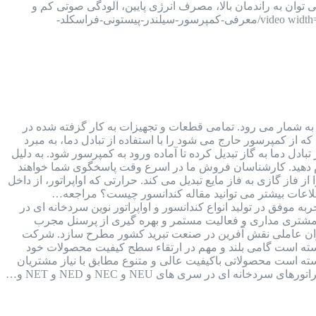
فراسکلد، می توان به راندمان بالا، مصرف انرژی پایین، آلودگی صوتی کم و
قیمت مناسب آن اشاره کرد. [video width="1920" height="1080" m4v="https://kalaboroodat.com/wp-content/uploads/2021/11/معرفی-کمپرسور-سیلندر-پیستونی-فراسکلد-
ی به شمار می رود. تمامی قطعات و تجهیزات به کار گزفته شده در
ه از کمپرسور حارج می شود را با استفاده از تبادل دما، به مبرد
ادل دما به گاز تبدیل کرده تا آماده ورود به کمپرسور شود. به دلیل
 برای اطلاع از لیست قیمت های کندانسور و اواپراتور با ما تماس بگیرید و یا به شماره واتس اپ 09126387257 پیام دهید. کارشناسان فروش ما در اسرع وقت پاسخگوی شما خواهند
فاز گازی به فاز مایع تبدیل می کند. حرارتی که اواپراتور، از داخل
طلاعات بیشتر می توانید مقاله کندانسور چیست؟ مراجعه…
صنایع برودتی نوین با بیش از 30 سال سابقه و فعالیت مستمر در صنعت برودت کشور و 15 سال تجربه موفق در تولید انواع کندانسور و اواپراتور نوین سردخانه ای در
 مشتری مداری و فعالیت مستمر و بهره گیری از پرسنل مجرب
عنوان عاملی نقش آفرین در صنعت تبرید کشور مطرح سازد. شرکت
 توانسته است گامی بلند و مهم در ارتقاء سطح کيفيت محصولات خود
وانسته است محصولاتی باکيفيت عالی و متنوع مطابق با نياز مشتريان
 ای در سری های NEU و NEC و NED و NET و…