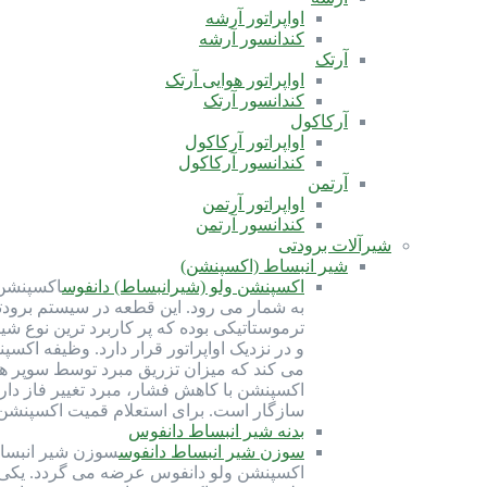
اواپراتور آرشه
کندانسور آرشه
آرتک
اواپراتور هوایی آرتک
کندانسور آرتک
آرکاکول
اواپراتور آرکاکول
کندانسور آرکاکول
آرتمن
اواپراتور آرتمن
کندانسور آرتمن
شیرآلات برودتی
شیر انبساط (اکسپنشن)
اکسپنشن ولو (شیرانبساط) دانفوس
اکسپنشن 
ترموستاتیکی بوده که پر کاربرد ترین نوع ش
و در نزدیک اواپراتور قرار دارد. وظیفه اک
می کند که میزان تزریق مبرد توسط سوپر ه
سازگار است. برای استعلام قمیت اکسپنشن ولو با شماره 91691058-021 تماس بگیرید. کارب
بدنه شیر انبساط دانفوس
سوزن شیر انبساط دانفوس
سوزن شیر انبسا
اکسپنشن ولو دانفوس عرضه می گردد. یکی از 