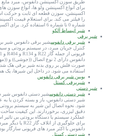
طریق سوزن اکسپنشن دانفوس، مبرد مایع به 
اکسپنشن، سوزن قطعه ای ثابت و حرکت است
شماره 0 تا شماره 6 استفاده کرد. برای اکسپنشن بدنه 5 دانفوس می توان از سوزن شماره 1 تا شماره 4 استفاده کرد. برای…
شیر انبساط آلکو
شیر برقی
شیر برقی دانفوس
شیر برقی دانفوس شیر برقی
کنترل جریان مبرد، در سیستم برودتی و سی
دانفوس دارای 2 نوع اتصال ((ج
صورت فلش بر روی بدنه شیر برقی هک شده 
استفاده می شود. در داخل این شیرها، یک ه
بوبین شیر برقی دانفوس
شیربرقی کستل
شیر دستی
شیر دستی دانفوس
شیر دستی دانفوس شیر دس
شیر دستی دانفوس، باز و بسته کردن یا ب
دقیق لیزری، برخوردارند. این کیفیت ساخت
عملکرد سیستم یا دستگاه برودتی بی تاثیر 
برای جلوگیری 
دانفوس با اکثر مبرد های فریونی سازگار بو
شیردستی کستل