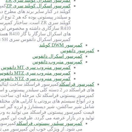
کمپرسور اسکرال کوپلند سری ZR
کمپرسور اسکرال کوپلند سری ZP
کوپلند در کنار سایر برند های مطرح 
کمپرسور اسکرال دانفوس سری SH نیز برای گاز R410 بهینه شده و سازگاری دارد. گاز R410 از دسته گاز های HFC (هیدروفلروکربن) بوده و با روغن سانیسو…
کمپرسور DWM کوپلند
کمپرسور دانفوس
کمپرسور اسکرال دانفوس
کمپرسور منیروپ دانفوس
کمپرسور منیروپ سری MT دانفوس
کمپرسور منیروپ سری MTZ دانفوس
کمپرسور منیروپ سری NTZ دانفوس
کمپرسور فراسکلد
های فراسکلد در 2 دسته کلی سیلندر
شامل شیر ساکشن، شیر دیسشارژ و لرزه گیر است. 
قیمت کمپرسور پیستونی فراسکلد می توانید به وب
تولید و در بازار عرضه می گردد. ظرفیت این کمپرسور ها از 70 اسب بخار تا 300 اسب بخار 
کمپرسور سیلندر پیستونی فراسکلد
می شود. از ویژگی خوب این کمپرسور می توان 