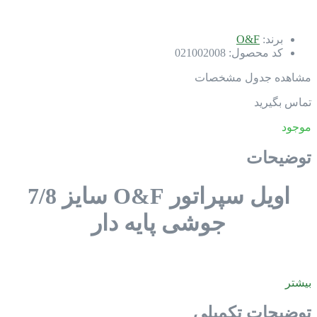
برند:
O&F
کد محصول:
021002008
مشاهده جدول مشخصات
تماس بگیرید
موجود
توضیحات
اویل سپراتور O&F سایز 7/8
جوشی پایه دار
بیشتر
توضیحات تکمیلی