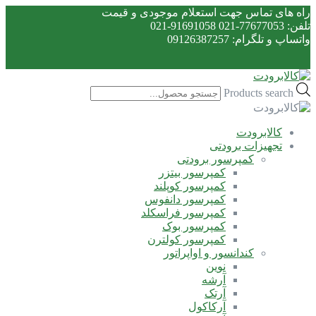
راه های تماس جهت استعلام موجودی و قیمت
تلفن: 77677053-021 91691058-021
واتساپ و تلگرام: 09126387257
Products search
کالابرودت
تجهیزات برودتی
کمپرسور برودتی
کمپرسور بیتزر
کمپرسور کوپلند
کمپرسور دانفوس
کمپرسور فراسکلد
کمپرسور بوک
کمپرسور کولترن
کندانسور و اواپراتور
نوین
آرشه
آرتک
آرکاکول