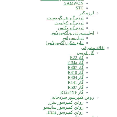
SAMWON
STC
لرزه گیر
لرزه گیر فریگو پوینت
لرزه گیر کولمیت
لرزه گیر پکلس
اویل سپراتور و آکومولاتور
اویل سپراتور
مایع شکن (آکومولاتور)
اقلام مصرفی
گاز فریون
گاز R22
گاز r134a
گاز R407
گاز R410
گاز R404
گاز R141
گاز R507
گاز R1234YF
روغن کمپرسور سردخانه
روغن کمپرسور بیتزر
روغن کمپرسور سانیسو
روغن کمپرسور Trane