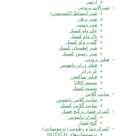
آرتمن
شیرآلات برودتی
شیر انبساط (اکسپنشن)
شیر برقی
شیر دستی
چک ولو کستل
بال ولو کستل
گلوب ولو کستل
شیر اطمینان کستل
شیر رسیور کستل
فیلتر برودتی
فیلتر درایر دانفوس
کر درایر
فیلتر ساکشن
پوسته O&F
پوسته کستل
سایت گلاس
سایت گلاس دانفوس
سایت گلاس کستل
کنترلر فشار و گیج فشار
کنترلر دانفوس
گیج فشار
کنترلر دما و رطوبت ( ترموستات )
ترموستات‌های DOTECH