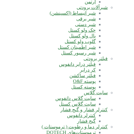
آرتمن
شیرآلات برودتی
شیر انبساط (اکسپنشن)
شیر برقی
شیر دستی
چک ولو کستل
بال ولو کستل
گلوب ولو کستل
شیر اطمینان کستل
شیر رسیور کستل
فیلتر برودتی
فیلتر درایر دانفوس
کر درایر
فیلتر ساکشن
پوسته O&F
پوسته کستل
سایت گلاس
سایت گلاس دانفوس
سایت گلاس کستل
کنترلر فشار و گیج فشار
کنترلر دانفوس
گیج فشار
کنترلر دما و رطوبت ( ترموستات )
ترموستات‌های DOTECH