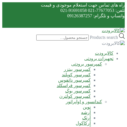
راه های تماس جهت استعلام موجودی و قیمت
تلفن: 77677053-021 91691058-021
واتساپ و تلگرام: 09126387257
Products search
کالابرودت
تجهیزات برودتی
کمپرسور برودتی
کمپرسور بیتزر
کمپرسور کوپلند
کمپرسور دانفوس
کمپرسور فراسکلد
کمپرسور بوک
کمپرسور کولترن
کندانسور و اواپراتور
نوین
آرشه
آرتک
آرکاکول