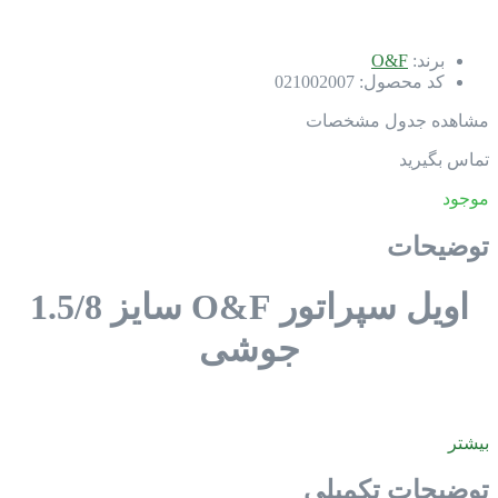
برند:
O&F
کد محصول:
021002007
مشاهده جدول مشخصات
تماس بگیرید
موجود
توضیحات
اویل سپراتور O&F سایز 1.5/8
جوشی
بیشتر
توضیحات تکمیلی