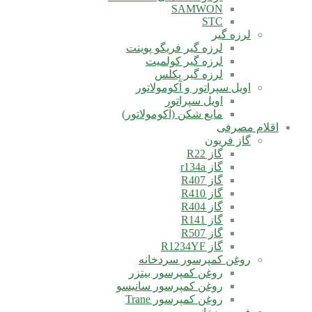
SAMWON
STC
لرزه گیر
لرزه گیر فریگو پوینت
لرزه گیر کولمیت
لرزه گیر پکلس
اویل سپراتور و آکومولاتور
اویل سپراتور
مایع شکن (آکومولاتور)
اقلام مصرفی
گاز فریون
گاز R22
گاز r134a
گاز R407
گاز R410
گاز R404
گاز R141
گاز R507
گاز R1234YF
روغن کمپرسور سردخانه
روغن کمپرسور بیتزر
روغن کمپرسور سانیسو
روغن کمپرسور Trane