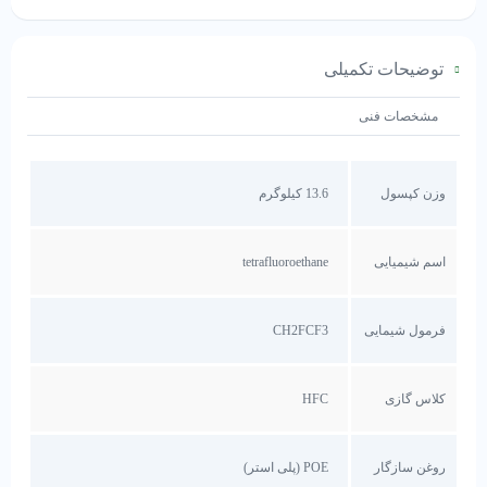
توضیحات تکمیلی
مشخصات فنی
وزن کپسول
13.6 کیلوگرم
اسم شیمیایی
tetrafluoroethane
فرمول شیمایی
CH2FCF3
کلاس گازی
HFC
روغن سازگار
POE (پلی استر)