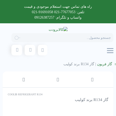
راه های تماس جهت استعلام موجودی و قیمت
تلفن: 77677053-021 91691058-021
واتساپ و تلگرام: 09126387257
Products
search
گاز فریون
|
گاز R134 برند کولیب
COOLIB REFRIGERANT R134
گاز R134 برند کولیب