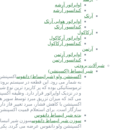
اواپراتور آرشه
کندانسور آرشه
آرتک
اواپراتور هوایی آرتک
کندانسور آرتک
آرکاکول
اواپراتور آرکاکول
کندانسور آرکاکول
آرتمن
اواپراتور آرتمن
کندانسور آرتمن
شیرآلات برودتی
شیر انبساط (اکسپنشن)
اکسپنشن ولو (شیرانبساط) دانفوس
اکسپنشن 
ترموستاتیکی بوده که پر کاربرد ترین نوع ش
و در نزدیک اواپراتور قرار دارد. وظیفه اک
می کند که میزان تزریق مبرد توسط سوپر ه
سازگار است. برای استعلام قمیت اکسپنشن ولو با شماره 91691058-021 تماس بگیرید. کارب
بدنه شیر انبساط دانفوس
سوزن شیر انبساط دانفوس
سوزن شیر انبسا
اکسپنشن ولو دانفوس عرضه می گردد. یکی از 