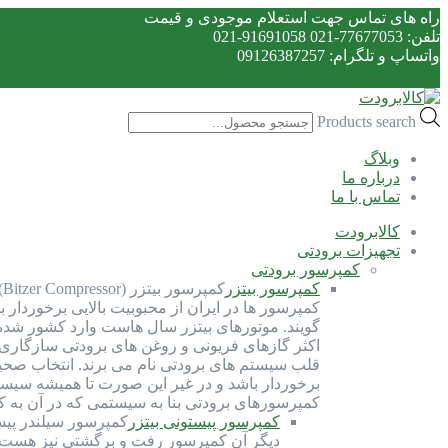
راه های تماس جهت استعلام موجودی و قیمت
تلفن: 77677053-021 91691058-021
واتساپ و تلگرام: 09126387257
Products search
وبلاگ
درباره ما
تماس با ما
کالابرودت
تجهیزات برودتی
کمپرسور برودتی
کمپرسور بیتزر
ک
کمپرسور ها در ایران از محبوبیت بالایی برخوردار 
گویند. موتورهای بیتزر سال هاست وارد کشور شده و 
اکثر گازهای فریونی و روغن های برودتی سازگاری 
قلب سیستم های برودتی نام می برند. انتخاب صحی
برخوردار باشد و در غیر این صورت تا همیشه سیست
کمپرسورهای برودتی بنا به سیستمی که در آن به 
کمپرسور پیستونی بیتزر
کمپرسور سیلندر پیس
دیگر آن کمپرسور رفت و برگشتی نیز هست. ک