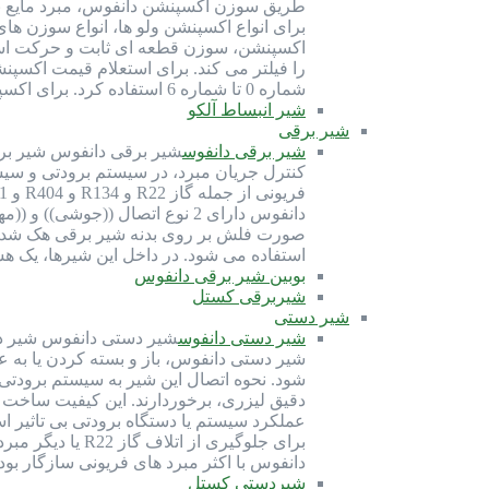
طریق سوزن اکسپنشن دانفوس، مبرد مایع به 
اکسپنشن، سوزن قطعه ای ثابت و حرکت است
شماره 0 تا شماره 6 استفاده کرد. برای اکسپنشن بدنه 5 دانفوس می توان از سوزن شماره 1 تا شماره 4 استفاده کرد. برای…
شیر انبساط آلکو
شیر برقی
شیر برقی دانفوس
شیر برقی دانفوس شیر برقی
کنترل جریان مبرد، در سیستم برودتی و سی
دانفوس دارای 2 نوع اتصال ((ج
صورت فلش بر روی بدنه شیر برقی هک شده 
استفاده می شود. در داخل این شیرها، یک ه
بوبین شیر برقی دانفوس
شیربرقی کستل
شیر دستی
شیر دستی دانفوس
شیر دستی دانفوس شیر دس
شیر دستی دانفوس، باز و بسته کردن یا ب
دقیق لیزری، برخوردارند. این کیفیت ساخت
عملکرد سیستم یا دستگاه برودتی بی تاثیر 
برای جلوگیری 
دانفوس با اکثر مبرد های فریونی سازگار بو
شیردستی کستل