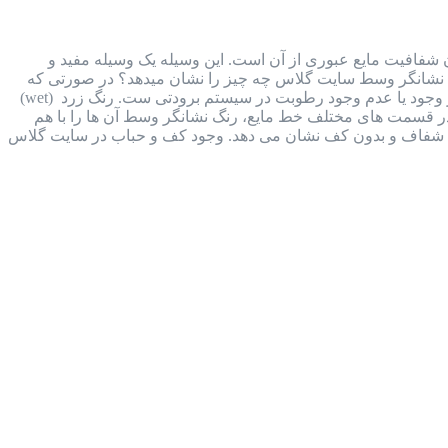
هده حرکت، رنگ و میزان شفافیت مایع عبوری از آن است. این وسیله یک وسیله مفید و
. نشانگر وسط سایت گلاس چه چیز را نشان میدهد؟ در صورتی که
وکیوم ناقص انجام شود، مقداری رطوبت وارد سیستم برودتی می شود. تغییر رنگ نشانگری که در وسط آن وجود دارد، نشان از وجود یا عدم وجود رطوبت در سیستم برودتی ست. رنگ زرد (wet)
ای تعبیه شده در قسمت های مختلف خط مایع، رنگ نشانگر وسط آن ها را با هم
ایع شفاف و بدون کف نشان می دهد. وجود کف و حباب در سایت گلاس