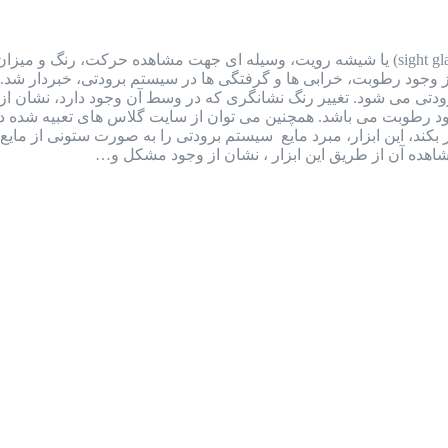
سایت گلاس یا شیشه رویت سایت گلاس (sight glass) یا شیشه رویت، وسیله ای جهت مشا
ز وجود رطوبت، خرابی ها و گرفتگی ها در سیستم برودتی، خبردار شد
 رنگ سبز (dry) نشان از عدم وجود رطوبت می باشد. همچنین می توان از سایت گلاس ه
بکند، این ابزار، مبرد مایع سیستم برودتی را به صورت ستونی از م
هده آن از طریق این ابزار ، نشان از وجود مشکل و…