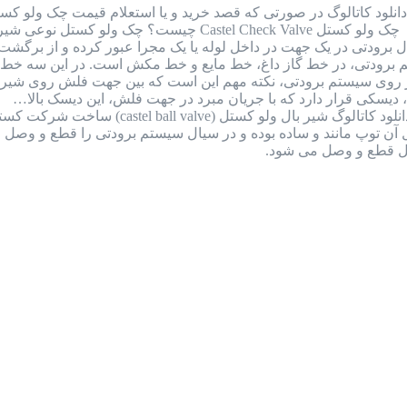
را به شماره واتس اپ 09126387257 ارسال نمایید. چک ولو کست
 برودتی در یک جهت در داخل لوله یا یک مجرا عبور کرده و از برگش
رودتی، در خط گاز داغ، خط مایع و خط مکش است. در این سه خط نا
ر روی سیستم برودتی، نکته مهم این است که بین جهت فلش روی شیر و
دیسکی قرار دارد که با جریان مبرد در جهت فلش، این دیسک بالا…
بررسی کامل بال ولو کستل ایتالیا + دانلود
ل قطع و وصل می شود.