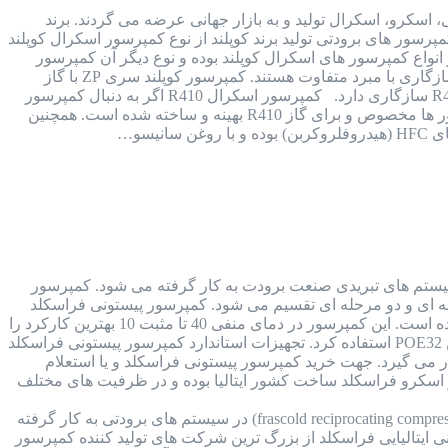
 پیستونی، اسکرو، اسکرال تولید و به بازار جهانی عرضه می گردند. برند
رسور های برودتی تولید برند کوپلند از نوع کمپرسور اسکرال کوپلند
 بوده که هر 2 نوع از کیفیت بسیار بالایی برخوردار هستند. کمپرسور کوپلند سری ZP یکی از انواع کمپرسور های اسکرال کوپلند بوده و نوع دیگر آن کمپرسور
کوپلند سری ZR است. ساختار کمپرسور کوپلند سری ZP با کمپرسور کوپلند سری ZR یکی بوده اما از نظر سازگاری با مبرد متفاوت هستند. کمپرسور کوپلند سری ZP با گاز
R410 سازگاری داشته و مخصوص این نوع گاز است اما کمپرسور کوپلند سری ZR با 3 گاز R22 و R143 و R407 سازگاری دارد. کمپرسور اسکرال R410 اگر به دنبال کمپرسور
های اسکرال سازگار با گاز R410 هستید، باید از کمپرسور اسکرال کوپلند سری ZP استفاده کنید. این کمپرسور ها مخصوص و برای گاز R410 بهینه و ساخته شده است. همچنین
یتالیا کمپرسور فراسکلد ایتالیا (FRASCOLD COMPRESSOR) در انواع سیستم های تبریدی صنعت برودت به کار گرفته می شود. کمپرسور
 تک مرحله ای و دو مرحله ای تقسیم می شود. کمپرسور پیستونی فراسکلد
کمپرسور پیستونی فراسکلد تک مرحله ای، ساخت کشور ایتالیا بوده و ظرفیت آن از 1.5 اسب بخار تا 50 اسب بخار گسترده است. این کمپرسور در دمای منفی 40 تا مثبت 10 بهترین کارکرد را
و در انواع سیستم های برودتی با کارایی های مختلف و متنوع کاربرد دارد. جهت روغنکاری این کمپرسور می توان از روغن POE32 استفاده کرد. تجهیزات استاندارد کمپرسور پیستونی فراسکلد
می گیرد. جهت خرید کمپرسور پیستونی فراسکلد و یا استعلام
 اسکرو فراسکلد ساخت کشور ایتالیا بوده و در ظرفیت های مختلف
کمپرسور پیستونی فراسکلد ایتالیا کمپرسور های سیلندر پیستونی فراسکلد (frascold reciprocating compressor) در سیستم های برودتی به کار گرفته
ی ایتالیایی فراسکلد از بزرگ ترین شرکت های تولید کننده کمپرسور