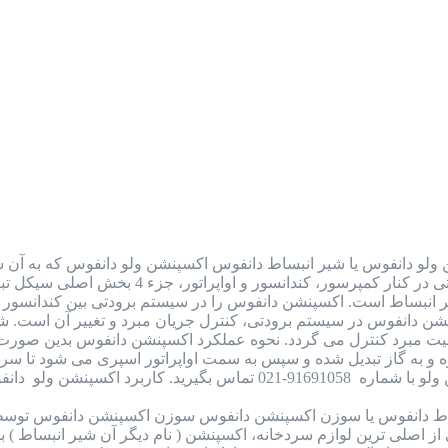
ولو دانفوس یا شیر انبساط دانفوس اکسپنشن ولو دانفوس که به آن شی
به شمار می رود. این قطعه در سیستم برودتی
یر انبساط است. اکسپنشن دانفوس را در سیستم برودتی بین کندانسور و 
سپنشن دانفوس در سیستم برودتی، کنترل جریان مبرد و تغییر آن است. ش
یت مبرد کنترل می گردد. نحوه عملکرد اکسپنشن دانفوس بدین صورت 
رد اکسپنشن ولو دانفوس (شیر…
ط دانفوس یا سوزن اکسپنشن دانفوس سوزن اکسپنشن دانفوس توسط
اصلی ترین لوازم سردخانه، اکسپنشن ( نام دیگر آن شیر انبساط ) بود