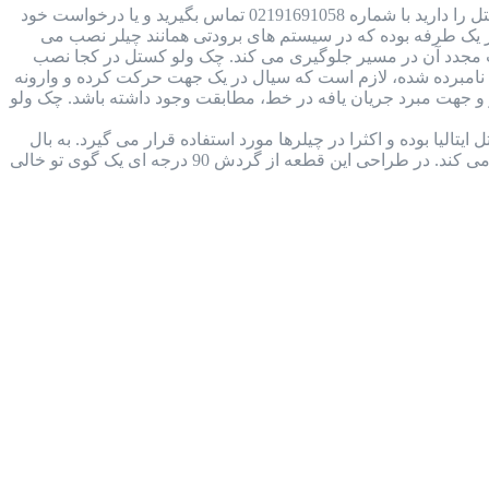
بررسی جامع چک ولو کستل ایتالیا + دانلود کاتالوگ در صورتی که قصد خرید و یا استعلام قیمت چک ولو کستل را دارید با شماره 02191691058 تماس بگیرید و یا درخواست خود
ل Castel Check Valve چیست؟ چک ولو کستل نوعی شیر یک طرفه بوده که در سیستم های برودتی همانند چیلر نصب می
ت مجدد آن در مسیر جلوگیری می کند. چک ولو کستل در کجا نصب
مبرده شده، لازم است که سیال در یک جهت حرکت کرده و وارونه
 جهت مبرد جریان یافه در خط، مطابقت وجود داشته باشد. چک ولو
 کاتالوگ شیر بال ولو کستل (castel ball valve) ساخت شرکت کستل ایتالیا بوده و اکثرا در چیلرها مورد استفاده قرار می گیرد. به بال
ولو، شیر های توپی نیز می گویند، زیرا ساختار داخل آن توپ مانند و ساده بوده و در سیال سیستم برودتی را قطع و وصل می کند. در طراحی این قطعه از گردش 90 درجه ای یک گوی تو خالی