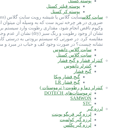
پوسته کستل
پوسته فیلتر کستل
پوسته کر کستل
سایت گلاس
ضروری در هر چرخه تبرید ست که به وسیله آن میتوان ا
نشان از وجود رطوبت و
مقایسه کرد. در صورتی که سیستم برودتی به درستی کار 
نشانه چیست؟ در صورت وجود کف و حباب در مبرد و مشا
سایت گلاس دانفوس
سایت گلاس کستل
کنترلر فشار و گیج فشار
کنترلر دانفوس
گیج فشار
گیج فشار ویکا
گیج فشار LR
کنترلر دما و رطوبت ( ترموستات )
ترموستات‌های DOTECH
SAMWON
STC
لرزه گیر
لرزه گیر فریگو پوینت
لرزه گیر کولمیت
لرزه گیر پکلس