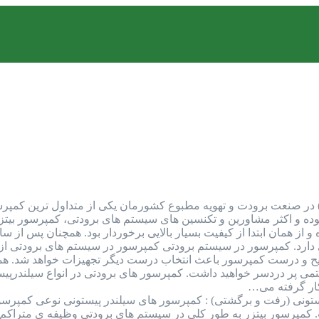
مپرسور بیتزر (Bitzer Compressor) در صنعت برودت و تهویه مطبوع کشورمان یکی از م
بوده و اکثر مشاورین و تکنسین های سیستم های برودتی، کمپرسور بیتزر 
از همان ابتدا از کیفیت بسیار بالایی برخوردار بود. همچنان پس از سال
دارد. کمپرسور در سیستم برودتی کمپرسور در سیستم های برودتی از 
ح و درست کمپرسور باعث انتخاب درست دیگر تجهیزات خواهد شد. همچنی
می پر دردسر خواهید داشت. کمپرسور های برودتی در انواع سیلندرپیست
کار گرفته می…
تونی (رفت و برگشتی) : کمپرسور های سیلندر پیستونی نوعی کمپرسور
مپرسور بیتزر به طور کلی در سیستم های برودتی وظیفه ی متراکم ک