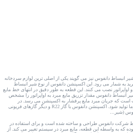
ر انبساط دانفوس نیز می گویند یکی از اصلی ترین لوازم سردخانه
 در کنار کمپرسور، کندانسور و اواپراتور، جزء 4 بخش اصلی سیکل تبرید به شمار می رود. این اکسپنشن دانفوس از نوع شیر انبساط
اواپراتور نصب می کنند. این قطعه به طور دقیق در انتهای خط مایع
یر انبساط دانفوس مقدار تزریق مایع مبرد به اواپراتور را مشخص
است که جریان مبرد مایع پرفشار به اکسپنشن می رسد. در
اکسپنشن با کاهش فشار، مبرد تغییر فاز داره و به گاز تبدیل شده و سپس به سمت اواپراتور اسپری می شود تا سرما تولید شود. اکسپنشن دانفوس با گاز R22 و دیگر گازهای فریونی
 شرکت دانفوس طراحی و ساخته شده است و برای استفاده در
ه که به واسطه این قطعه، مایع مبرد در سیستم تغییر می کند. از