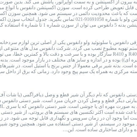
بیرون از اکسپنشن و به سمت اواپراتور، پاشش می کند. بدین صورت ما
 که باعث محدودیت دائمی در سیستم می شود. همچنین سوزن اکسپنش
 دانفوس یا سلونوئید ولو دانفوس یکی از اصلی ترین لوازم سردخانه
ستم تهویه مطبوع نصب می گردد. شرکت دانفوس مدل های متنوعی از شی
فریونی از جمله گاز R22 و R134 و R404 و R401 و R410 سازگار بوده و با سرعت و د
وشی)) و ((مهره ای)) بوده و در اندازه و سایز های مختلف در بازار موجود ا
است. بدنه شیر برقی معمولا از جنس برنج یا استیل است. در شیره
سته مرکزی به همراه یک سیم پیچ وجود دارد. زمانی که برق از داخل 
تی دانفوس که نام دیگر آن شیر قطع و وصل دیافراگمی (یا شات آف 
ه عبارتی دیگر قطع و وصل کردن جریان مبرد است. شیر دستی دانفوس
 باعث شده است اکثر تکنسین های سیستم های برودتی، از شیر دستی د
است اما وجود آن در زمان سرویس و نگهداری قابل توجه می شود. در 
از اتلاف گاز R22 یا دیگر مبرد موجود در سیستم، از شیر دستی استفاده می شود. 
ده و دارای ساختاری ساده است. این…