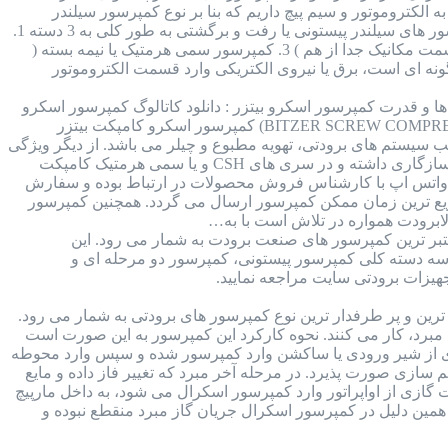
 الکتروموتور و سیم پیچ داریم که بنا بر نوع کمپرسور سیلندر
پیستونی ممکن است قسمت مکانیکال و الکتروموتور کمپرسور جدا از هم و یا در کنار هم قرار داشته باشند. کمپرسور های سیلندر پیستونی یا رفت و برگشتی به طور کلی به 3 دسته 1.
کمپرسور هرمتیک یا بسته ( سیم پیچی و مکانیکال در کنار همدیگر ) 2. کمپرسور اوپن درایو یا باز ( الکتروموتور و قسمت مکانیک جدا از هم ) 3. کمپرسور سمی هرمتیک یا نیمه بسته (
ونه ای است، برق یا نیروی الکتریکی وارد قسمت الکتروموتور
 : برند بیتزر آلمان : جدول مدل ها و قدرت کمپرسور اسکرو بیتزر : دانلود کاتالوگ کمپرسور اسکرو
بیتزر : قطعات داخلی کمپرسور اسکرو بیتزر : مقدار روغن کمپرسور اسکرو بیتزر : کمپرسور اسکرو بیتزر (BITZER SCREW COMPRESSOR) کمپرسور اسکرو کامپکت بیتزر
 سیستم های برودتی، تهویه مطبوع و چیلر می باشد. از دیگر ویژگی
های این کمپرسور می توان به بازدهی بالا و در مقابل وزن کم آن اشاره کرد. همچنین این کمپرسور با انواع مبرد ها سازگاری داشته و در سری های CSH و یا سمی هرمتیک کامپکت
 در واتس اپ با کارشناس فروش محصولات در ارتباط بوده و سفارش
 سریع ترین زمان ممکن کمپرسور ارسال می گردد. همچنین کمپرسور
ابرودت همواره در تلاش است با به…
Bitzer ) کمپرسور های برند بیتزر از معتبر ترین کمپرسور های صنعت برودت به شمار می رود. این
ر سه دسته کلی کمپرسور پیستونی، کمپرسور دو مرحله ای و
یزات برودتی سایت مراجعه نمایید.
 کمپرسور اسکرال کوپلند (copeland scroll compressor) از محبوب ترین و پر طرفدار ترین نوع کمپرسور های برودتی به شمار می رود.
 هدف متراکم سازی مبرد، کار می کنند. نحوه کارکرد این کمپرسور به این صورت است
گازی از شیر ورودی یا ساکشن وارد کمپرسور شده و سپس وارد محوطه
 سازی صورت پذیرد. در مرحله آخر مبرد که تغییر فاز داده و مایع
گازی از اواپراتور وارد کمپرسور اسکرال می شود، به داخل مارپیچ
 همین دلیل در کمپرسور اسکرال جریان گاز مبرد منقطع نبوده و