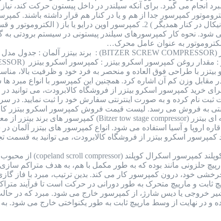
 انجام می گیرد. برای آنکه سیلندر در داخل پیستون حرکت کند، نیاز به
ی شود. نحوه کار کمپرسورهای سیلندر پیستونی در سیستم برودتی به گ
کتروموتور به عنوان عامل محرک…
کمپرسور اسکرو بیتزر (BITZER SCREW COMPRESSOR)
زر با طراحی فوق العاده و منحصر به فرد خود و ظرفیت بالا، مناسب
برای خرید کمپرسور اسکرو بیتزر از فروشگاه کالابرودت، می توانید
ایت ثبت نام کرده و به صورت اینترنتی سفارش خود را ثبت نمایید. در
ترنتی به فروش می رسد. لیست قیمت فروش کمپرسور اسکرو بیتزر کال
کمپرسور دو مرحله ای بیتزر (tow stage compressor
ره اروپا و آسیا استفاده می شود. انواع کمپرسور های بیتزر آلمان د
مپرسور اسکرو بیتزر از فروشگاه کالابرودت، می توانید به قسمت تجه
کمپرسور اسکرال کوپلند
م کارکرد این کمپرسور به صورت 2 مارپیچ حلزونی مانند بوده که به طور مکمل با هم، به
 چرخشی خود، درون کمپرسور کار می کند. بدین ترتیب، مبرد با فاز 
چ ثابت و مارپیچ متحرک به طور دورانی در حرکت است تا فرآیند متراکم
شیر خروجی یا دیس شارژ، از کمپرسور خارج می شود. مبرد که در حالت 
ه و در نهایت از وسط مارپیچ ثابت به طور یکنواختی خارج می شود. به