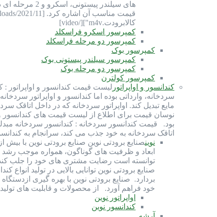
های سیلندر پی
کالابرودت.m4v"][/video]
کمپرسور اسکرو فراسکلد
کمپرسور دو مرحله فراسکلد
کمپرسور بوک
کمپرسور سیلندر پیستونی بوک
کمپرسور دو مرحله بوک
کمپرسور کولترن
کندانسور و اواپراتور
لیست قیمت کندانسور و اواپراتور : ک
سردخانه، وارداتی بوده اما کندانسور و اواپراتور سردخانه
مایع تبدیل کند. اواپراتور سردخانه که در داخل اتاقک سرد
بود. قیمت کندانسور سردخانه : کندانسور سردخانه مبدلی ح
اتاقک سردخانه به خود جذب می کند، سرانجام به کندانس
نوین
ابعاد و ظرفیت های گوناگون، همواره موجب رشد و
توانسته است رضایت مشتری های خود را جلب کند و
صنايع برودتی نوين توانايی بالایی در توليد انواع
بردارد. صنایع برودتی نوین با بهره گيری ازدستگاه
خود فراهم آورد. از محصولات و قابلیت های تولیدی صنایع بر
اواپراتور نوین
کندانسور نوین
آرشه