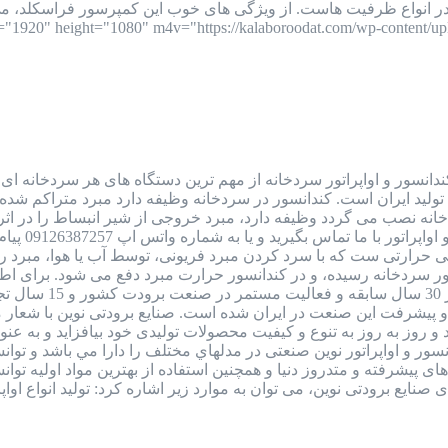
ستونی، اسکرو و 2 مرحله ای در انواع ظرفیت هاست. از ویژگی های خوب این کمپرسور 
ندانسور و اواپراتور سردخانه از مهم ترین دستگاه های هر سردخانه ا
 تولید ایران است. کندانسور در سردخانه وظیفه دارد مبرد متراکم شده ک
خانه نصب می گردد وظیفه دارد، مبرد خروجی از شیر انبساط را در اثر تب
نوسان قیمت
رارتی ست که با سرد کردن مبرد فریونی، توسط آب یا هوا، مبرد را از 
ور سردخانه رسیده، و در کندانسور حرارت مبرد دفع می شود. برای ا
صنایع برودتی نوین 
 پیشرفت این صنعت در ایران شده است. صنایع برودتی نوین با شعار
 روز به روز به تنوع و کیفیت محصولات تولیدی خود بیافزاید و به 
 کندانسور و اواپراتور نوین صنعتی در مدلهاي مختلف را دارا مي باشد و
 های پيشرفته و متدروز دنيا و همچنين استفاده از بهترين مواد اوليه ت
ودتی نوین، می توان به موارد زیر اشاره کرد: تولید انواع اواپراتورهای سردخانه