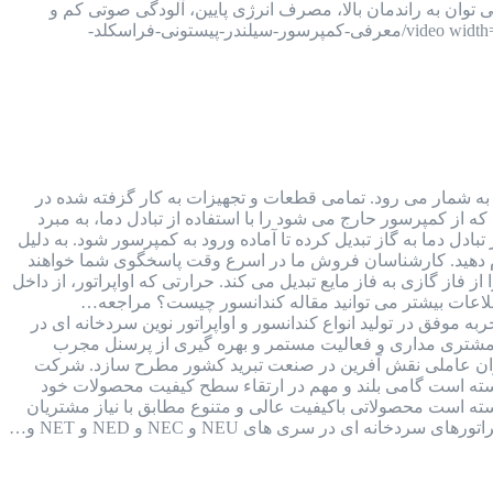
فراسکلد، می توان به راندمان بالا، مصرف انرژی پایین، آلودگی صوتی کم و
قیمت مناسب آن اشاره کرد. [video width="1920" height="1080" m4v="https://kalaboroodat.com/wp-content/uploads/2021/11/معرفی-کمپرسور-سیلندر-پیستونی-فراسکلد-
ی به شمار می رود. تمامی قطعات و تجهیزات به کار گزفته شده در
ه از کمپرسور حارج می شود را با استفاده از تبادل دما، به مبرد
ادل دما به گاز تبدیل کرده تا آماده ورود به کمپرسور شود. به دلیل
 برای اطلاع از لیست قیمت های کندانسور و اواپراتور با ما تماس بگیرید و یا به شماره واتس اپ 09126387257 پیام دهید. کارشناسان فروش ما در اسرع وقت پاسخگوی شما خواهند
فاز گازی به فاز مایع تبدیل می کند. حرارتی که اواپراتور، از داخل
طلاعات بیشتر می توانید مقاله کندانسور چیست؟ مراجعه…
صنایع برودتی نوین با بیش از 30 سال سابقه و فعالیت مستمر در صنعت برودت کشور و 15 سال تجربه موفق در تولید انواع کندانسور و اواپراتور نوین سردخانه ای در
 مشتری مداری و فعالیت مستمر و بهره گیری از پرسنل مجرب
عنوان عاملی نقش آفرین در صنعت تبرید کشور مطرح سازد. شرکت
 توانسته است گامی بلند و مهم در ارتقاء سطح کيفيت محصولات خود
وانسته است محصولاتی باکيفيت عالی و متنوع مطابق با نياز مشتريان
 ای در سری های NEU و NEC و NED و NET و…