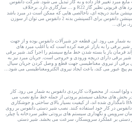
یع مبرد تغییر فاز داده و به گاز تبدیل می شود. شرکت دانفوس
برای انواع اکسپنشن ولو ها، انواع سوزن های قابل تعویض طراحی کرده است. سوزن اکسپنشن دانفوس با انواع مبرد های فریونی نظیر گاز R22 و … سازگاری دارد. برخلاف
ن مانند دریچه ای، ناخالصی هایی که ممکن است در مبرد باشد
را فیلتر می کند. برای استعلام قیمت اکسپنشن ولو با شماره 91691058-021 تماس بگیرید. جدول انتخاب سوزن اکسپنشن دانفوس برای اکسپنشن بدنه 2 دانفوس می توان از سوزن
 به شمار می رود. این قطعه جز شیرآلات دانفوس بوده و از جهت
ر برقی را به بازار عرضه کرده است که با اغلب مبرد های
قت بالا و کمترین خطا، می تواند فرمان باز یا بسته شدن خط مایع سیستم را اجرا کند. شیر برقی
ست. بدنه شیر برقی دارای دریچه ورودی و خروجی است. جریان مبرد نیز به
ای برقی از نیروی مغناطیسی جهت قطع و وصل کردن جریان سیال
سیم پیچ عبور می کند، باعث ایجاد نیروی الکترومغناطیسی می شود…
ولو) است، از محصولات کاربردی دانفوس به شمار می رود. کار
 در بخش های مختلف سیستم برودتی از جمله خط مایع نصب می
شود. نحوه اتصال این شیر به سیستم برودتی به صورت مهره ای یا جوشی است. شیر دستی دانفوس که با سری BML نامگذاری شده اند، از کیفیت بسیار بالای ساختی و جوشکاری
انفوس در کار خود استفاده کنند. نصب شیر دستی دانفوس بر روی
زمان سرویس و نگهداری سیستم های برودتی نظیر سردخانه یا چیلر،
همچنین وجود شیر دستی بر عملکرد سرویسکار، سرعت می بخشد. شیر دستی