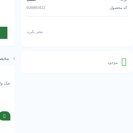
کد محصول:
026001022
تماس بگیرید
محصو
موجود
چک ولو 2.5/8 جوشی کستل مد