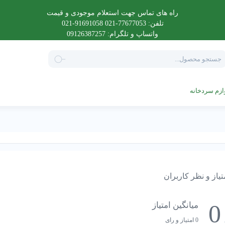
راه های تماس جهت استعلام موجودی و قیمت
تلفن: 77677053-021 91691058-021
واتساپ و تلگرام: 09126387257
Product
searc
ازم سردخانه
تیاز و نظر کاربران
0
میانگین امتیاز
0 امتیاز و رای