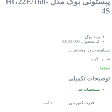
پیستونی بوک مدل HG22E/160-
4S
برند:
بوک
کد محصول:
001004003
مشاهده جدول مشخصات
تماس بگیرید
موجود
توضیحات تکمیلی
مشخصات فنی
قدرت کمپرسور
3 اسب