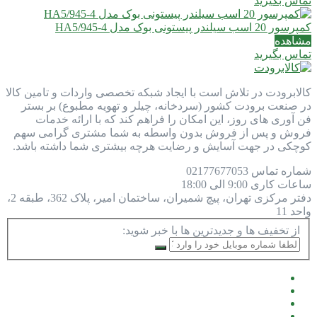
تماس بگیرید
کمپرسور 20 اسب سیلندر پیستونی بوک مدل HA5/945-4
مشاهده
تماس بگیرید
کالابرودت در تلاش است با ایجاد شبکه تخصصی واردات و تامین کالا
در صنعت برودت کشور (سردخانه، چیلر و تهویه مطبوع) بر بستر
فن آوری های روز، این امکان را فراهم کند که با ارائه خدمات
فروش و پس از فروش بدون واسطه به شما مشتری گرامی سهم
کوچکی در جهت آسایش و رضایت هرچه بیشتری شما داشته باشد.
شماره تماس
77677053
021
ساعات کاری
9:00 الی 18:00
دفتر مرکزی
تهران، پیچ شمیران، ساختمان امیر، پلاک 362، طبقه 2،
واحد 11
از تخفیف ها و جدیدترین ها با خبر شوید: