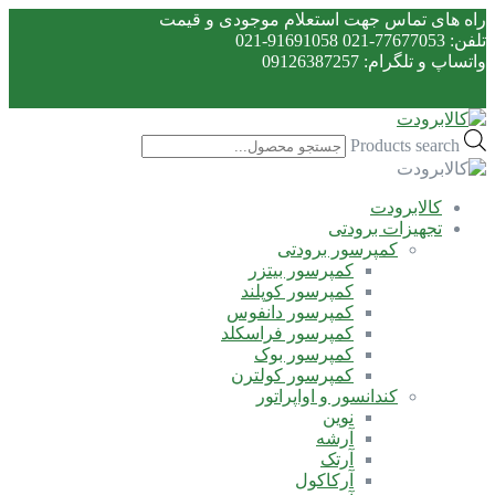
راه های تماس جهت استعلام موجودی و قیمت
تلفن: 77677053-021 91691058-021
واتساپ و تلگرام: 09126387257
Products search
کالابرودت
تجهیزات برودتی
کمپرسور برودتی
کمپرسور بیتزر
کمپرسور کوپلند
کمپرسور دانفوس
کمپرسور فراسکلد
کمپرسور بوک
کمپرسور کولترن
کندانسور و اواپراتور
نوین
آرشه
آرتک
آرکاکول