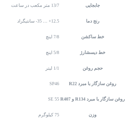
جابجایی
13/7 متر مکعب در ساعت
رنج دما
12.5+ … 35- سانتیگراد
خط ساکشن
7/8 اینچ
خط دیسشارژ
5/8 اینچ
حجم روغن
1/1 لیتر
روغن سازگار با مبرد R22
SP46
روغن سازگار با مبرد R134 و R407
SE 55
وزن
75 کیلوگرم