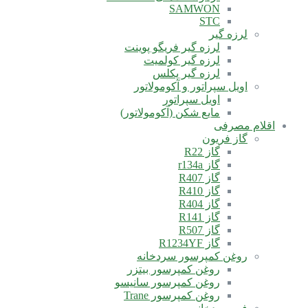
SAMWON
STC
لرزه گیر
لرزه گیر فریگو پوینت
لرزه گیر کولمیت
لرزه گیر پکلس
اویل سپراتور و آکومولاتور
اویل سپراتور
مایع شکن (آکومولاتور)
اقلام مصرفی
گاز فریون
گاز R22
گاز r134a
گاز R407
گاز R410
گاز R404
گاز R141
گاز R507
گاز R1234YF
روغن کمپرسور سردخانه
روغن کمپرسور بیتزر
روغن کمپرسور سانیسو
روغن کمپرسور Trane