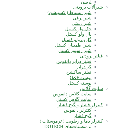
آرتمن
شیرآلات برودتی
شیر انبساط (اکسپنشن)
شیر برقی
شیر دستی
چک ولو کستل
بال ولو کستل
گلوب ولو کستل
شیر اطمینان کستل
شیر رسیور کستل
فیلتر برودتی
فیلتر درایر دانفوس
کر درایر
فیلتر ساکشن
پوسته O&F
پوسته کستل
سایت گلاس
سایت گلاس دانفوس
سایت گلاس کستل
کنترلر فشار و گیج فشار
کنترلر دانفوس
گیج فشار
کنترلر دما و رطوبت ( ترموستات )
ترموستات‌های DOTECH