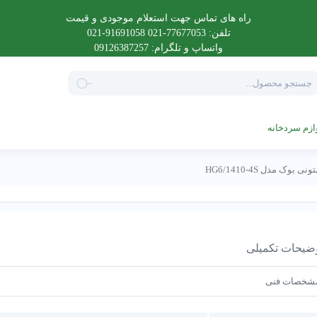
راه های تماس جهت استعلام موجودی و قیمت
تلفن: 77677053-021 91691058-021
واتساپ و تلگرام: 09126387257
Product
searc
ازم سردخانه
ضیحات تکمیلی
شخصات فنی