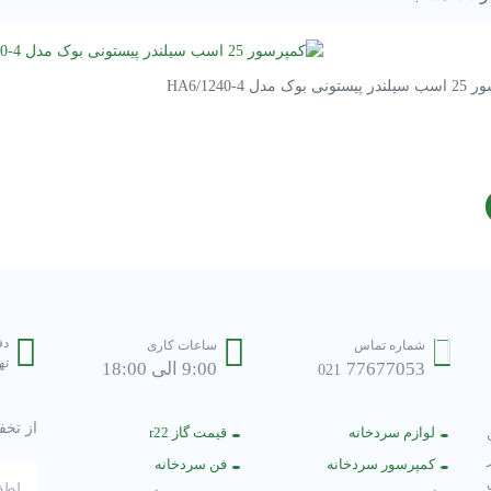
بوک مدل HA6/1240-4
دف
شماره تماس
ساعات کاری
تهر
77677053
9:00 الی 18:00
021
از تخف
لوازم سردخانه
قیمت گاز r22
کمپرسور سردخانه
فن سردخانه