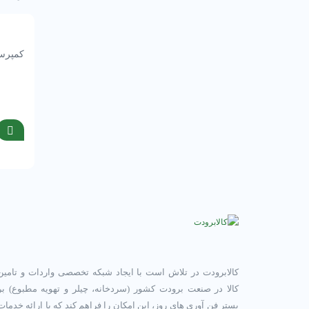
کمپرسور 25 اسب سیلندر پیستونی 
کالابرودت در تلاش است با ایجاد شبکه تخصصی واردات و تامین
کالا در صنعت برودت کشور (سردخانه، چیلر و تهویه مطبوع) بر
بستر فن آوری های روز، این امکان را فراهم کند که با ارائه خدمات