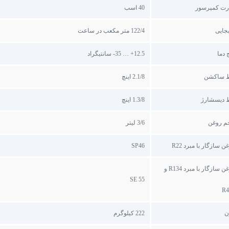
رت کمپرسور
40 اسب
جایی
122/4 متر مکعب در ساعت
 دما
12.5+ … 35- سانتیگراد
 ساکشن
2.1/8 اینچ
 دیسشارژ
1.3/8 اینچ
م روغن
3/6 لیتر
ن سازگار با مبرد R22
SP46
روغن سازگار با مبرد R134 و
SE 55
R4
ن
222 کیلوگرم