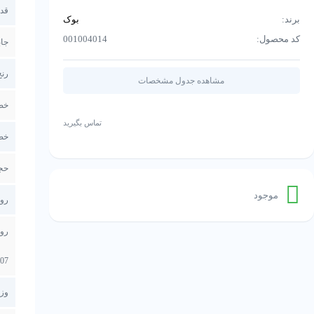
قد
برند:
بوک
کد محصول:
001004014
جاب
رنج
مشاهده جدول مشخصات
خط
تماس بگیرید
خط
حج
موجود
روغ
07
وز