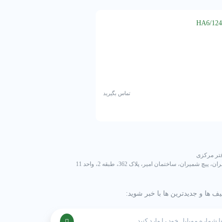
کمپرسور 15 اسب سیلندر پیستونی بوک مدل HA5/830-4
تماس بگیرید
تر مرکزی
ان، پیچ شمیران، ساختمان امیر، پلاک 362، طبقه 2، واحد 11
یف ها و جدیدترین ها با خبر شوید: