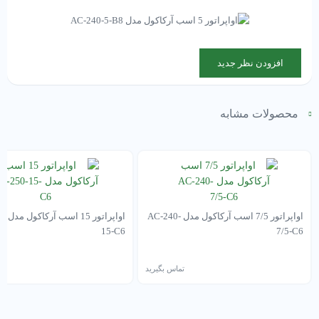
افزودن نظر جدید
محصولات مشابه
اواپراتور 7/5 اسب آرکاکول مدل AC-240-
اواپرا
15-C6
7/5-C6
تماس بگیرید
تم