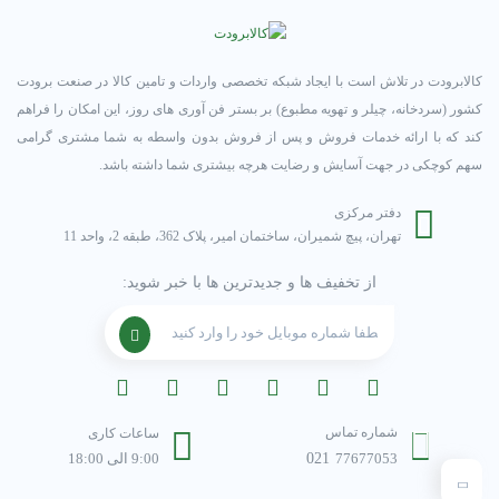
کالابرودت در تلاش است با ایجاد شبکه تخصصی واردات و تامین کالا در صنعت برودت
کشور (سردخانه، چیلر و تهویه مطبوع) بر بستر فن آوری های روز، این امکان را فراهم
کند که با ارائه خدمات فروش و پس از فروش بدون واسطه به شما مشتری گرامی
سهم کوچکی در جهت آسایش و رضایت هرچه بیشتری شما داشته باشد.
دفتر مرکزی
تهران، پیچ شمیران، ساختمان امیر، پلاک 362، طبقه 2، واحد 11
از تخفیف ها و جدیدترین ها با خبر شوید:
شماره تماس
ساعات کاری
77677053
021
9:00 الی 18:00