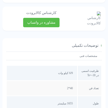
کارشناس کالابرودت
مشاوره در واتساپ
توضیحات تکمیلی
مشخصات فنی
ظرفیت اسمی
6/9 کیلو وات
در Te=-18
تعداد فن
40*2
طول
1655 میلیمتر