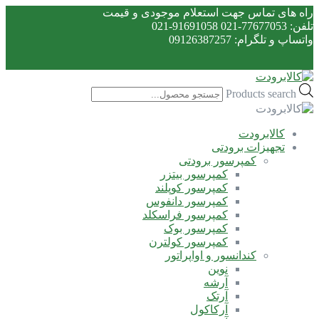
راه های تماس جهت استعلام موجودی و قیمت
تلفن: 77677053-021 91691058-021
واتساپ و تلگرام: 09126387257
Products search
کالابرودت
تجهیزات برودتی
کمپرسور برودتی
کمپرسور بیتزر
کمپرسور کوپلند
کمپرسور دانفوس
کمپرسور فراسکلد
کمپرسور بوک
کمپرسور کولترن
کندانسور و اواپراتور
نوین
آرشه
آرتک
آرکاکول