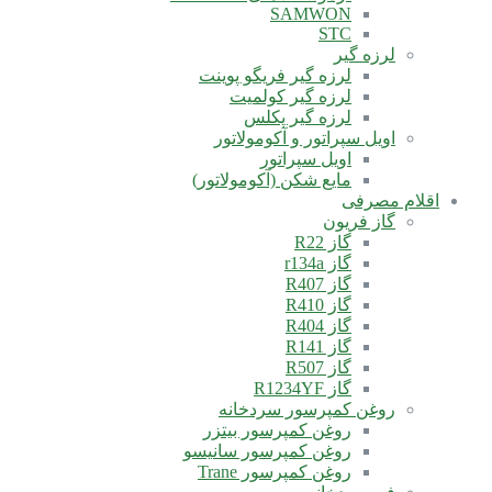
SAMWON
STC
لرزه گیر
لرزه گیر فریگو پوینت
لرزه گیر کولمیت
لرزه گیر پکلس
اویل سپراتور و آکومولاتور
اویل سپراتور
مایع شکن (آکومولاتور)
اقلام مصرفی
گاز فریون
گاز R22
گاز r134a
گاز R407
گاز R410
گاز R404
گاز R141
گاز R507
گاز R1234YF
روغن کمپرسور سردخانه
روغن کمپرسور بیتزر
روغن کمپرسور سانیسو
روغن کمپرسور Trane