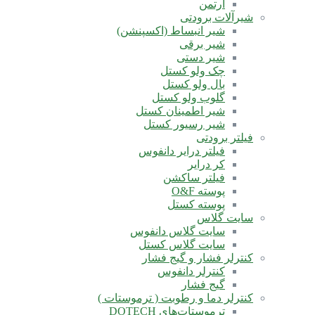
آرتمن
شیرآلات برودتی
شیر انبساط (اکسپنشن)
شیر برقی
شیر دستی
چک ولو کستل
بال ولو کستل
گلوب ولو کستل
شیر اطمینان کستل
شیر رسیور کستل
فیلتر برودتی
فیلتر درایر دانفوس
کر درایر
فیلتر ساکشن
پوسته O&F
پوسته کستل
سایت گلاس
سایت گلاس دانفوس
سایت گلاس کستل
کنترلر فشار و گیج فشار
کنترلر دانفوس
گیج فشار
کنترلر دما و رطوبت ( ترموستات )
ترموستات‌های DOTECH