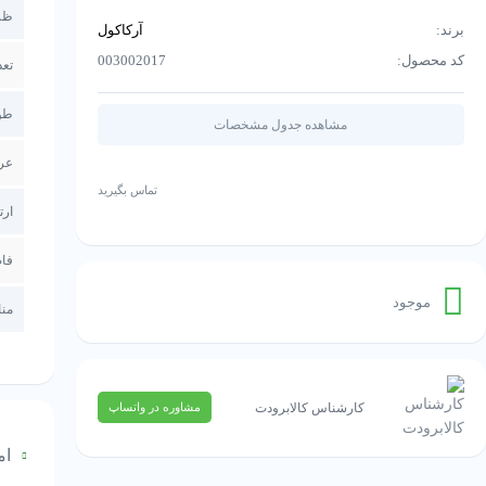
ظرف
برند:
آرکاکول
کد محصول:
003002017
تعد
طو
مشاهده جدول مشخصات
عر
تماس بگیرید
ارت
فاص
موجود
من
کارشناس کالابرودت
مشاوره در واتساپ
ام