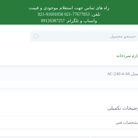
راه های تماس جهت استعلام موجودی و قیمت
تلفن: 77677053-021 91691058-021
واتساپ و تلگرام: 09126387257
Product
searc
ازم سردخانه
ضیحات تکمیلی
شخصات فنی