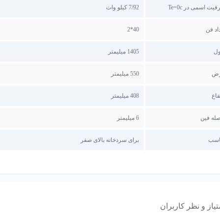
یت اسمی در Te=0c
7/92 کیلو وات
اد فن
40*2
ل
1405 میلیمتر
ض
550 میلیمتر
فاع
408 میلیمتر
له فین
6 میلیمتر
اسب
برای سردخانه بالای صفر
تیاز و نظر کاربران