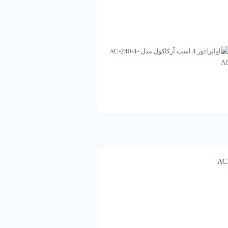
اواپراتور 25 اسب آرکاکول مدل AC-350-25-C6