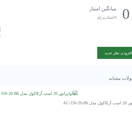
0
میانگین امتیاز
0 امتیاز و رای
افزودن نظر جدید
لات مشابه
ل AC-350-20-B6