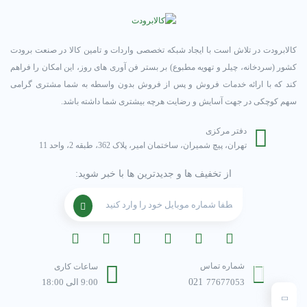
کالابرودت در تلاش است با ایجاد شبکه تخصصی واردات و تامین کالا در صنعت برودت
کشور (سردخانه، چیلر و تهویه مطبوع) بر بستر فن آوری های روز، این امکان را فراهم
کند که با ارائه خدمات فروش و پس از فروش بدون واسطه به شما مشتری گرامی
سهم کوچکی در جهت آسایش و رضایت هرچه بیشتری شما داشته باشد.
دفتر مرکزی
تهران، پیچ شمیران، ساختمان امیر، پلاک 362، طبقه 2، واحد 11
از تخفیف ها و جدیدترین ها با خبر شوید:
شماره تماس
ساعات کاری
77677053
021
9:00 الی 18:00