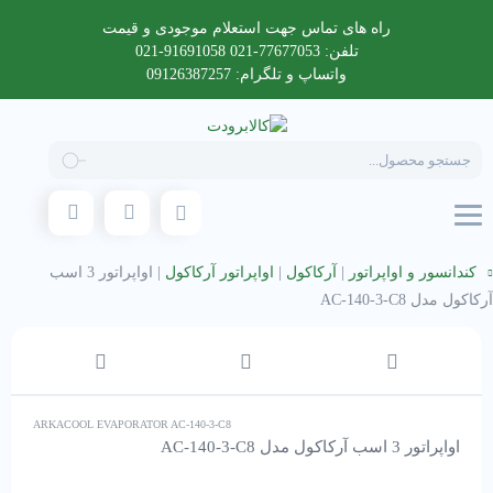
راه های تماس جهت استعلام موجودی و قیمت
تلفن: 77677053-021 91691058-021
واتساپ و تلگرام: 09126387257
Products
search
کندانسور و اواپراتور
|
آرکاکول
|
اواپراتور آرکاکول
|
اواپراتور 3 اسب
آرکاکول مدل AC-140-3-C8
ARKACOOL EVAPORATOR AC-140-3-C8
اواپراتور 3 اسب آرکاکول مدل AC-140-3-C8