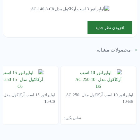
افزودن نظر جدید
محصولات مشابه
اواپراتور 10 اسب آرکاکول مدل AC-250-
اواپرا
15-C6
10-B6
تماس بگیرید
تم