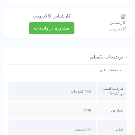
کارشناس کالابرودت
مشاوره در واتساپ
توضیحات تکمیلی
مشخصات فنی
ظرفیت اسمی
4/86 کیلو وات
در Te=-18
تعداد فن
40*1
طول
975 میلیمتر