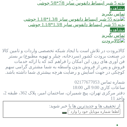
بدنه 5 شیر انبساط دانفوس سایز 7/8*5/8 جوشی
مشاهده
تماس بگیرید
بدنه 55 شیر انبساط دانفوس سایز 1.3/8*1.1/8 جوشی
مشاهده
تماس بگیرید
کالابرودت در تلاش است با ایجاد شبکه تخصصی واردات و تامین کالا
در صنعت برودت کشور (سردخانه، چیلر و تهویه مطبوع) بر بستر
فن آوری های روز، این امکان را فراهم کند که با ارائه خدمات
فروش و پس از فروش بدون واسطه به شما مشتری گرامی سهم
کوچکی در جهت آسایش و رضایت هرچه بیشتری شما داشته باشد.
شماره تماس
77677053
021
ساعات کاری
9:00 الی 18:00
دفتر مرکزی
تهران، پیچ شمیران، ساختمان امیر، پلاک 362، طبقه 2،
واحد 11
از تخفیف ها و جدیدترین ها با خبر شوید: