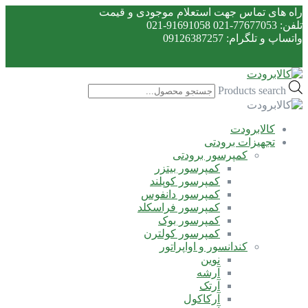
راه های تماس جهت استعلام موجودی و قیمت
تلفن: 77677053-021 91691058-021
واتساپ و تلگرام: 09126387257
Products search
کالابرودت
تجهیزات برودتی
کمپرسور برودتی
کمپرسور بیتزر
کمپرسور کوپلند
کمپرسور دانفوس
کمپرسور فراسکلد
کمپرسور بوک
کمپرسور کولترن
کندانسور و اواپراتور
نوین
آرشه
آرتک
آرکاکول