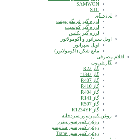
SAMWON
STC
لرزه گیر
لرزه گیر فریگو پوینت
لرزه گیر کولمیت
لرزه گیر پکلس
اویل سپراتور و آکومولاتور
اویل سپراتور
مایع شکن (آکومولاتور)
اقلام مصرفی
گاز فریون
گاز R22
گاز r134a
گاز R407
گاز R410
گاز R404
گاز R141
گاز R507
گاز R1234YF
روغن کمپرسور سردخانه
روغن کمپرسور بیتزر
روغن کمپرسور سانیسو
روغن کمپرسور Trane