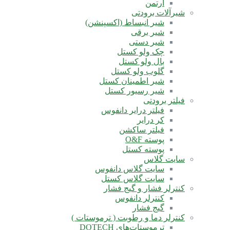
آرتمن
شیرآلات برودتی
شیر انبساط (اکسپنشن)
شیر برقی
شیر دستی
چک ولو کستل
بال ولو کستل
گلوب ولو کستل
شیر اطمینان کستل
شیر رسیور کستل
فیلتر برودتی
فیلتر درایر دانفوس
کر درایر
فیلتر ساکشن
پوسته O&F
پوسته کستل
سایت گلاس
سایت گلاس دانفوس
سایت گلاس کستل
کنترلر فشار و گیج فشار
کنترلر دانفوس
گیج فشار
کنترلر دما و رطوبت ( ترموستات )
ترموستات‌های DOTECH