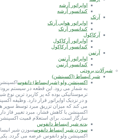
اواپراتور آرشه
کندانسور آرشه
آرتک
اواپراتور هوایی آرتک
کندانسور آرتک
آرکاکول
اواپراتور آرکاکول
کندانسور آرکاکول
آرتمن
اواپراتور آرتمن
کندانسور آرتمن
شیرآلات برودتی
شیر انبساط (اکسپنشن)
اکسپنشن ولو (شیرانبساط) دانفوس
اکسپنشن 
ترموستاتیکی بوده که پر کاربرد ترین نوع ش
و در نزدیک اواپراتور قرار دارد. وظیفه اک
می کند که میزان تزریق مبرد توسط سوپر ه
سازگار است. برای استعلام قمیت اکسپنشن ولو با شماره 91691058-021 تماس بگیرید. کارب
بدنه شیر انبساط دانفوس
سوزن شیر انبساط دانفوس
سوزن شیر انبسا
اکسپنشن ولو دانفوس عرضه می گردد. یکی از 