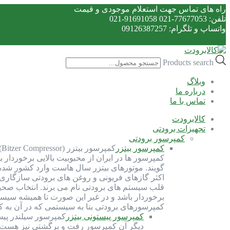
راه های تماس جهت استعلام موجودی و قیمت
تلفن: 77677053-021 91691058-021
واتساپ و تلگرام: 09126387257
Products search
وبلاگ
درباره ما
تماس با ما
کالابرودت
تجهیزات برودتی
کمپرسور برودتی
کمپرسور بیتزر
ک
کمپرسور ها در ایران از محبوبیت بالایی برخوردار 
گویند. موتورهای بیتزر سال هاست وارد کشور شده و 
اکثر گازهای فریونی و روغن های برودتی سازگاری 
قلب سیستم های برودتی نام می برند. انتخاب صحی
برخوردار باشد و در غیر این صورت تا همیشه سیست
کمپرسورهای برودتی بنا به سیستمی که در آن به 
کمپرسور پیستونی بیتزر
کمپرسور سیلندر پیس
دیگر آن کمپرسور رفت و برگشتی نیز هست. ک