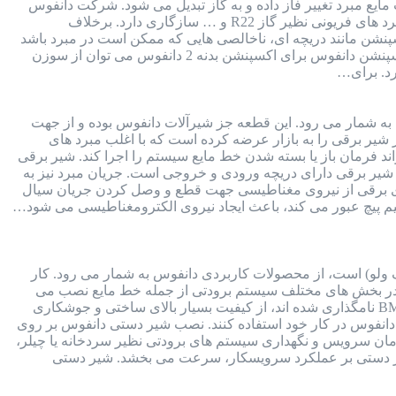
یع مبرد تغییر فاز داده و به گاز تبدیل می شود. شرکت دانفوس
برای انواع اکسپنشن ولو ها، انواع سوزن های قابل تعویض طراحی کرده است. سوزن اکسپنشن دانفوس با انواع مبرد های فریونی نظیر گاز R22 و … سازگاری دارد. برخلاف
ن مانند دریچه ای، ناخالصی هایی که ممکن است در مبرد باشد
را فیلتر می کند. برای استعلام قیمت اکسپنشن ولو با شماره 91691058-021 تماس بگیرید. جدول انتخاب سوزن اکسپنشن دانفوس برای اکسپنشن بدنه 2 دانفوس می توان از سوزن
 به شمار می رود. این قطعه جز شیرآلات دانفوس بوده و از جهت
ر برقی را به بازار عرضه کرده است که با اغلب مبرد های
قت بالا و کمترین خطا، می تواند فرمان باز یا بسته شدن خط مایع سیستم را اجرا کند. شیر برقی
ست. بدنه شیر برقی دارای دریچه ورودی و خروجی است. جریان مبرد نیز به
ای برقی از نیروی مغناطیسی جهت قطع و وصل کردن جریان سیال
سیم پیچ عبور می کند، باعث ایجاد نیروی الکترومغناطیسی می شود…
ولو) است، از محصولات کاربردی دانفوس به شمار می رود. کار
 در بخش های مختلف سیستم برودتی از جمله خط مایع نصب می
شود. نحوه اتصال این شیر به سیستم برودتی به صورت مهره ای یا جوشی است. شیر دستی دانفوس که با سری BML نامگذاری شده اند، از کیفیت بسیار بالای ساختی و جوشکاری
انفوس در کار خود استفاده کنند. نصب شیر دستی دانفوس بر روی
زمان سرویس و نگهداری سیستم های برودتی نظیر سردخانه یا چیلر،
همچنین وجود شیر دستی بر عملکرد سرویسکار، سرعت می بخشد. شیر دستی