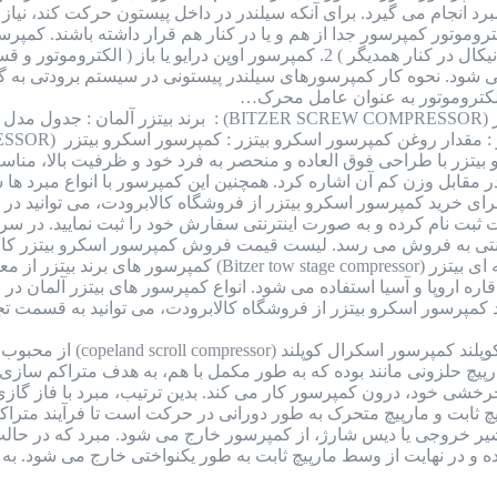
 انجام می گیرد. برای آنکه سیلندر در داخل پیستون حرکت کند، نیاز به
ی شود. نحوه کار کمپرسورهای سیلندر پیستونی در سیستم برودتی به گ
کتروموتور به عنوان عامل محرک…
کمپرسور اسکرو بیتزر (BITZER SCREW COMPRESSOR)
زر با طراحی فوق العاده و منحصر به فرد خود و ظرفیت بالا، مناسب
برای خرید کمپرسور اسکرو بیتزر از فروشگاه کالابرودت، می توانید
ایت ثبت نام کرده و به صورت اینترنتی سفارش خود را ثبت نمایید. در
ترنتی به فروش می رسد. لیست قیمت فروش کمپرسور اسکرو بیتزر کال
کمپرسور دو مرحله ای بیتزر (tow stage compressor
ره اروپا و آسیا استفاده می شود. انواع کمپرسور های بیتزر آلمان د
مپرسور اسکرو بیتزر از فروشگاه کالابرودت، می توانید به قسمت تجه
کمپرسور اسکرال کوپلند
م کارکرد این کمپرسور به صورت 2 مارپیچ حلزونی مانند بوده که به طور مکمل با هم، به
 چرخشی خود، درون کمپرسور کار می کند. بدین ترتیب، مبرد با فاز 
چ ثابت و مارپیچ متحرک به طور دورانی در حرکت است تا فرآیند متراکم
شیر خروجی یا دیس شارژ، از کمپرسور خارج می شود. مبرد که در حالت 
ه و در نهایت از وسط مارپیچ ثابت به طور یکنواختی خارج می شود. به