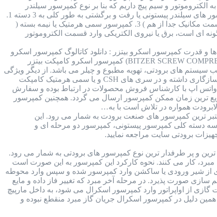
 الکتروموتور و سیم پیچ داریم که بنا بر نوع کمپرسور سیلندر
پیستونی ممکن است قسمت مکانیکال و الکتروموتور کمپرسور جدا از هم و یا در کنار هم قرار داشته باشند. کمپرسور های سیلندر پیستونی یا رفت و برگشتی به طور کلی به 3 دسته 1.
کمپرسور هرمتیک یا بسته ( سیم پیچی و مکانیکال در کنار همدیگر ) 2. کمپرسور اوپن درایو یا باز ( الکتروموتور و قسمت مکانیک جدا از هم ) 3. کمپرسور سمی هرمتیک یا نیمه بسته (
ونه ای است، برق یا نیروی الکتریکی وارد قسمت الکتروموتور
 : برند بیتزر آلمان : جدول مدل ها و قدرت کمپرسور اسکرو بیتزر : دانلود کاتالوگ کمپرسور اسکرو
بیتزر : قطعات داخلی کمپرسور اسکرو بیتزر : مقدار روغن کمپرسور اسکرو بیتزر : کمپرسور اسکرو بیتزر (BITZER SCREW COMPRESSOR) کمپرسور اسکرو کامپکت بیتزر
 سیستم های برودتی، تهویه مطبوع و چیلر می باشد. از دیگر ویژگی
های این کمپرسور می توان به بازدهی بالا و در مقابل وزن کم آن اشاره کرد. همچنین این کمپرسور با انواع مبرد ها سازگاری داشته و در سری های CSH و یا سمی هرمتیک کامپکت
 در واتس اپ با کارشناس فروش محصولات در ارتباط بوده و سفارش
 سریع ترین زمان ممکن کمپرسور ارسال می گردد. همچنین کمپرسور
ابرودت همواره در تلاش است با به…
Bitzer ) کمپرسور های برند بیتزر از معتبر ترین کمپرسور های صنعت برودت به شمار می رود. این
ر سه دسته کلی کمپرسور پیستونی، کمپرسور دو مرحله ای و
یزات برودتی سایت مراجعه نمایید.
 کمپرسور اسکرال کوپلند (copeland scroll compressor) از محبوب ترین و پر طرفدار ترین نوع کمپرسور های برودتی به شمار می رود.
 هدف متراکم سازی مبرد، کار می کنند. نحوه کارکرد این کمپرسور به این صورت است
گازی از شیر ورودی یا ساکشن وارد کمپرسور شده و سپس وارد محوطه
 سازی صورت پذیرد. در مرحله آخر مبرد که تغییر فاز داده و مایع
گازی از اواپراتور وارد کمپرسور اسکرال می شود، به داخل مارپیچ
 همین دلیل در کمپرسور اسکرال جریان گاز مبرد منقطع نبوده و