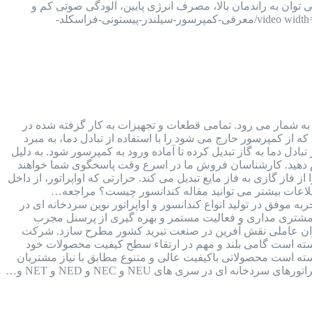
فراسکلد، می توان به راندمان بالا، مصرف انرژی پایین، آلودگی صوتی کم و
قیمت مناسب آن اشاره کرد. [video width="1920" height="1080" m4v="https://kalaboroodat.com/wp-content/uploads/2021/11/معرفی-کمپرسور-سیلندر-پیستونی-فراسکلد-
ی به شمار می رود. تمامی قطعات و تجهیزات به کار گزفته شده در
ه از کمپرسور حارج می شود را با استفاده از تبادل دما، به مبرد
ادل دما به گاز تبدیل کرده تا آماده ورود به کمپرسور شود. به دلیل
 برای اطلاع از لیست قیمت های کندانسور و اواپراتور با ما تماس بگیرید و یا به شماره واتس اپ 09126387257 پیام دهید. کارشناسان فروش ما در اسرع وقت پاسخگوی شما خواهند
فاز گازی به فاز مایع تبدیل می کند. حرارتی که اواپراتور، از داخل
طلاعات بیشتر می توانید مقاله کندانسور چیست؟ مراجعه…
صنایع برودتی نوین با بیش از 30 سال سابقه و فعالیت مستمر در صنعت برودت کشور و 15 سال تجربه موفق در تولید انواع کندانسور و اواپراتور نوین سردخانه ای در
 مشتری مداری و فعالیت مستمر و بهره گیری از پرسنل مجرب
عنوان عاملی نقش آفرین در صنعت تبرید کشور مطرح سازد. شرکت
 توانسته است گامی بلند و مهم در ارتقاء سطح کيفيت محصولات خود
وانسته است محصولاتی باکيفيت عالی و متنوع مطابق با نياز مشتريان
 ای در سری های NEU و NEC و NED و NET و…