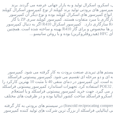
 پیستونی، اسکرو، اسکرال تولید و به بازار جهانی عرضه می گردند. برند
رسور های برودتی تولید برند کوپلند از نوع کمپرسور اسکرال کوپلند
 بوده که هر 2 نوع از کیفیت بسیار بالایی برخوردار هستند. کمپرسور کوپلند سری ZP یکی از انواع کمپرسور های اسکرال کوپلند بوده و نوع دیگر آن کمپرسور
کوپلند سری ZR است. ساختار کمپرسور کوپلند سری ZP با کمپرسور کوپلند سری ZR یکی بوده اما از نظر سازگاری با مبرد متفاوت هستند. کمپرسور کوپلند سری ZP با گاز
R410 سازگاری داشته و مخصوص این نوع گاز است اما کمپرسور کوپلند سری ZR با 3 گاز R22 و R143 و R407 سازگاری دارد. کمپرسور اسکرال R410 اگر به دنبال کمپرسور
های اسکرال سازگار با گاز R410 هستید، باید از کمپرسور اسکرال کوپلند سری ZP استفاده کنید. این کمپرسور ها مخصوص و برای گاز R410 بهینه و ساخته شده است. همچنین
یتالیا کمپرسور فراسکلد ایتالیا (FRASCOLD COMPRESSOR) در انواع سیستم های تبریدی صنعت برودت به کار گرفته می شود. کمپرسور
 تک مرحله ای و دو مرحله ای تقسیم می شود. کمپرسور پیستونی فراسکلد
کمپرسور پیستونی فراسکلد تک مرحله ای، ساخت کشور ایتالیا بوده و ظرفیت آن از 1.5 اسب بخار تا 50 اسب بخار گسترده است. این کمپرسور در دمای منفی 40 تا مثبت 10 بهترین کارکرد را
و در انواع سیستم های برودتی با کارایی های مختلف و متنوع کاربرد دارد. جهت روغنکاری این کمپرسور می توان از روغن POE32 استفاده کرد. تجهیزات استاندارد کمپرسور پیستونی فراسکلد
می گیرد. جهت خرید کمپرسور پیستونی فراسکلد و یا استعلام
 اسکرو فراسکلد ساخت کشور ایتالیا بوده و در ظرفیت های مختلف
کمپرسور پیستونی فراسکلد ایتالیا کمپرسور های سیلندر پیستونی فراسکلد (frascold reciprocating compressor) در سیستم های برودتی به کار گرفته
ی ایتالیایی فراسکلد از بزرگ ترین شرکت های تولید کننده کمپرسور