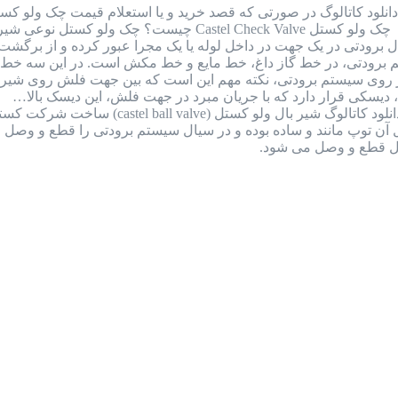
را به شماره واتس اپ 09126387257 ارسال نمایید. چک ولو کست
 برودتی در یک جهت در داخل لوله یا یک مجرا عبور کرده و از برگش
رودتی، در خط گاز داغ، خط مایع و خط مکش است. در این سه خط نا
ر روی سیستم برودتی، نکته مهم این است که بین جهت فلش روی شیر و
دیسکی قرار دارد که با جریان مبرد در جهت فلش، این دیسک بالا…
بررسی کامل بال ولو کستل ایتالیا + دانلود
ل قطع و وصل می شود.