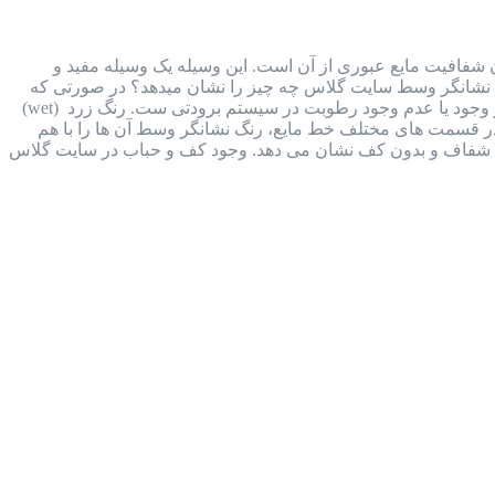
هده حرکت، رنگ و میزان شفافیت مایع عبوری از آن است. این وسیله یک وسیله مفید و
. نشانگر وسط سایت گلاس چه چیز را نشان میدهد؟ در صورتی که
وکیوم ناقص انجام شود، مقداری رطوبت وارد سیستم برودتی می شود. تغییر رنگ نشانگری که در وسط آن وجود دارد، نشان از وجود یا عدم وجود رطوبت در سیستم برودتی ست. رنگ زرد (wet)
ای تعبیه شده در قسمت های مختلف خط مایع، رنگ نشانگر وسط آن ها را با هم
ایع شفاف و بدون کف نشان می دهد. وجود کف و حباب در سایت گلاس