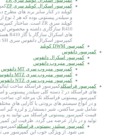
کمپرسور اسکرال کوپلند سری ZR
کمپرسور اسکرال کوپلند سری ZP
کوپلند در کنار سایر برند های مطرح 
کمپرسور اسکرال دانفوس سری SH نیز برای گاز R410 بهینه شده و سازگاری دارد. گاز R410 از دسته گاز های HFC (هیدروفلروکربن) بوده و با روغن سانیسو…
کمپرسور DWM کوپلند
کمپرسور دانفوس
کمپرسور اسکرال دانفوس
کمپرسور منیروپ دانفوس
کمپرسور منیروپ سری MT دانفوس
کمپرسور منیروپ سری MTZ دانفوس
کمپرسور منیروپ سری NTZ دانفوس
کمپرسور فراسکلد
های فراسکلد در 2 دسته کلی سیلندر
شامل شیر ساکشن، شیر دیسشارژ و لرزه گیر است. 
قیمت کمپرسور پیستونی فراسکلد می توانید به وب
تولید و در بازار عرضه می گردد. ظرفیت این کمپرسور ها از 70 اسب بخار تا 300 اسب بخار 
کمپرسور سیلندر پیستونی فراسکلد
می شود. از ویژگی خوب این کمپرسور می توان 