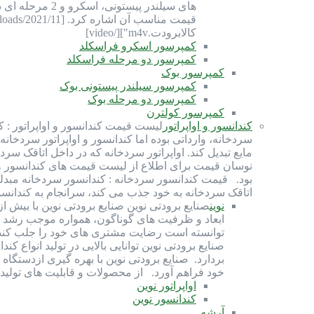
های سیلندر پی
کالابرودت.m4v"][/video]
کمپرسور اسکرو فراسکلد
کمپرسور دو مرحله فراسکلد
کمپرسور بوک
کمپرسور سیلندر پیستونی بوک
کمپرسور دو مرحله بوک
کمپرسور کولترن
کندانسور و اواپراتور
لیست قیمت کندانسور و اواپراتور : ک
سردخانه، وارداتی بوده اما کندانسور و اواپراتور سردخانه
مایع تبدیل کند. اواپراتور سردخانه که در داخل اتاقک سرد
بود. قیمت کندانسور سردخانه : کندانسور سردخانه مبدلی ح
اتاقک سردخانه به خود جذب می کند، سرانجام به کندانس
نوین
ابعاد و ظرفیت های گوناگون، همواره موجب رشد و
توانسته است رضایت مشتری های خود را جلب کند و
صنايع برودتی نوين توانايی بالایی در توليد انواع
بردارد. صنایع برودتی نوین با بهره گيری ازدستگاه
خود فراهم آورد. از محصولات و قابلیت های تولیدی صنایع بر
اواپراتور نوین
کندانسور نوین
آرشه