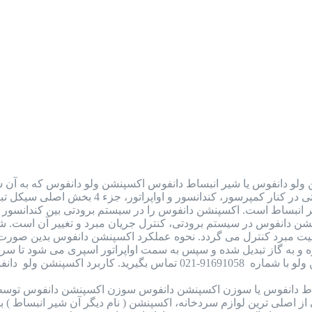
ولو دانفوس یا شیر انبساط دانفوس اکسپنشن ولو دانفوس که به آن شی
به شمار می رود. این قطعه در سیستم برودتی
یر انبساط است. اکسپنشن دانفوس را در سیستم برودتی بین کندانسور و 
سپنشن دانفوس در سیستم برودتی، کنترل جریان مبرد و تغییر آن است. ش
یت مبرد کنترل می گردد. نحوه عملکرد اکسپنشن دانفوس بدین صورت 
رد اکسپنشن ولو دانفوس (شیر…
ط دانفوس یا سوزن اکسپنشن دانفوس سوزن اکسپنشن دانفوس توسط
اصلی ترین لوازم سردخانه، اکسپنشن ( نام دیگر آن شیر انبساط ) بود