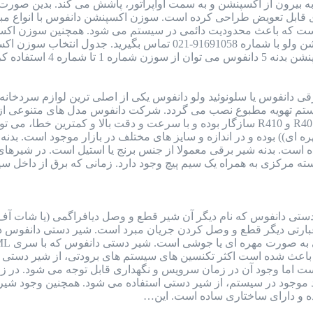
بیرون از اکسپنشن و به سمت اواپراتور، پاشش می کند. بدین صورت ما
 که باعث محدودیت دائمی در سیستم می شود. همچنین سوزن اکسپنش
 دانفوس یا سلونوئید ولو دانفوس یکی از اصلی ترین لوازم سردخانه
ستم تهویه مطبوع نصب می گردد. شرکت دانفوس مدل های متنوعی از شی
فریونی از جمله گاز R22 و R134 و R404 و R401 و R410 سازگار بوده و با سرعت و د
وشی)) و ((مهره ای)) بوده و در اندازه و سایز های مختلف در بازار موجود ا
است. بدنه شیر برقی معمولا از جنس برنج یا استیل است. در شیره
سته مرکزی به همراه یک سیم پیچ وجود دارد. زمانی که برق از داخل 
تی دانفوس که نام دیگر آن شیر قطع و وصل دیافراگمی (یا شات آف 
ه عبارتی دیگر قطع و وصل کردن جریان مبرد است. شیر دستی دانفوس
 باعث شده است اکثر تکنسین های سیستم های برودتی، از شیر دستی د
است اما وجود آن در زمان سرویس و نگهداری قابل توجه می شود. در 
از اتلاف گاز R22 یا دیگر مبرد موجود در سیستم، از شیر دستی استفاده می شود. 
ده و دارای ساختاری ساده است. این…