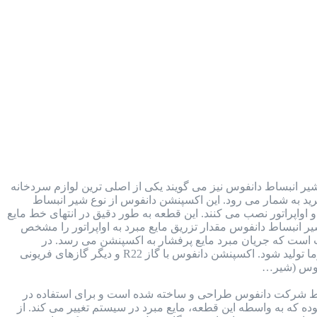
ر انبساط دانفوس نیز می گویند یکی از اصلی ترین لوازم سردخانه
 در کنار کمپرسور، کندانسور و اواپراتور، جزء 4 بخش اصلی سیکل تبرید به شمار می رود. این اکسپنشن دانفوس از نوع شیر انبساط
اواپراتور نصب می کنند. این قطعه به طور دقیق در انتهای خط مایع
یر انبساط دانفوس مقدار تزریق مایع مبرد به اواپراتور را مشخص
است که جریان مبرد مایع پرفشار به اکسپنشن می رسد. در
اکسپنشن با کاهش فشار، مبرد تغییر فاز داره و به گاز تبدیل شده و سپس به سمت اواپراتور اسپری می شود تا سرما تولید شود. اکسپنشن دانفوس با گاز R22 و دیگر گازهای فریونی
 شرکت دانفوس طراحی و ساخته شده است و برای استفاده در
ه که به واسطه این قطعه، مایع مبرد در سیستم تغییر می کند. از