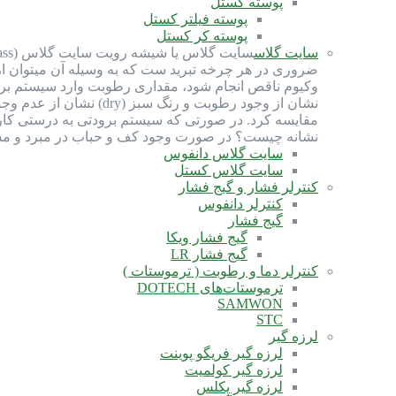
پوسته کستل
پوسته فیلتر کستل
پوسته کر کستل
سایت گلاس
ضروری در هر چرخه تبرید ست که به وسیله آن میتوان ا
نشان از وجود رطوبت و
مقایسه کرد. در صورتی که سیستم برودتی به درستی کار 
نشانه چیست؟ در صورت وجود کف و حباب در مبرد و مشا
سایت گلاس دانفوس
سایت گلاس کستل
کنترلر فشار و گیج فشار
کنترلر دانفوس
گیج فشار
گیج فشار ویکا
گیج فشار LR
کنترلر دما و رطوبت ( ترموستات )
ترموستات‌های DOTECH
SAMWON
STC
لرزه گیر
لرزه گیر فریگو پوینت
لرزه گیر کولمیت
لرزه گیر پکلس