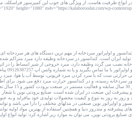
ستونی، اسکرو و 2 مرحله ای در انواع ظرفیت هاست. از ویژگی های خوب این کمپرسور 
ندانسور و اواپراتور سردخانه از مهم ترین دستگاه های هر سردخانه ا
 تولید ایران است. کندانسور در سردخانه وظیفه دارد مبرد متراکم شده ک
خانه نصب می گردد وظیفه دارد، مبرد خروجی از شیر انبساط را در اثر تب
نوسان قیمت
رارتی ست که با سرد کردن مبرد فریونی، توسط آب یا هوا، مبرد را از 
ور سردخانه رسیده، و در کندانسور حرارت مبرد دفع می شود. برای ا
صنایع برودتی نوین 
 پیشرفت این صنعت در ایران شده است. صنایع برودتی نوین با شعار
 روز به روز به تنوع و کیفیت محصولات تولیدی خود بیافزاید و به 
 کندانسور و اواپراتور نوین صنعتی در مدلهاي مختلف را دارا مي باشد و
 های پيشرفته و متدروز دنيا و همچنين استفاده از بهترين مواد اوليه ت
ودتی نوین، می توان به موارد زیر اشاره کرد: تولید انواع اواپراتورهای سردخانه