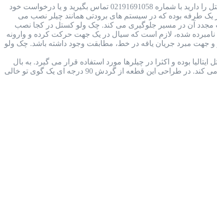
بررسی جامع چک ولو کستل ایتالیا + دانلود کاتالوگ در صورتی که قصد خرید و یا استعلام قیمت چک ولو کستل را دارید با شماره 02191691058 تماس بگیرید و یا درخواست خود
ل Castel Check Valve چیست؟ چک ولو کستل نوعی شیر یک طرفه بوده که در سیستم های برودتی همانند چیلر نصب می
ت مجدد آن در مسیر جلوگیری می کند. چک ولو کستل در کجا نصب
مبرده شده، لازم است که سیال در یک جهت حرکت کرده و وارونه
 جهت مبرد جریان یافه در خط، مطابقت وجود داشته باشد. چک ولو
 کاتالوگ شیر بال ولو کستل (castel ball valve) ساخت شرکت کستل ایتالیا بوده و اکثرا در چیلرها مورد استفاده قرار می گیرد. به بال
ولو، شیر های توپی نیز می گویند، زیرا ساختار داخل آن توپ مانند و ساده بوده و در سیال سیستم برودتی را قطع و وصل می کند. در طراحی این قطعه از گردش 90 درجه ای یک گوی تو خالی