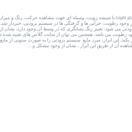
سایت گلاس یا شیشه رویت سایت گلاس (sight glass) یا شیشه رویت، وسیله ای جهت مشا
ز وجود رطوبت، خرابی ها و گرفتگی ها در سیستم برودتی، خبردار شد
 رنگ سبز (dry) نشان از عدم وجود رطوبت می باشد. همچنین می توان از سایت گلاس ه
بکند، این ابزار، مبرد مایع سیستم برودتی را به صورت ستونی از م
هده آن از طریق این ابزار ، نشان از وجود مشکل و…