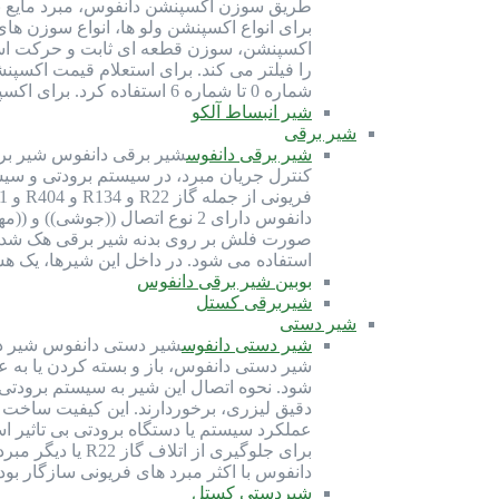
طریق سوزن اکسپنشن دانفوس، مبرد مایع به 
اکسپنشن، سوزن قطعه ای ثابت و حرکت است
شماره 0 تا شماره 6 استفاده کرد. برای اکسپنشن بدنه 5 دانفوس می توان از سوزن شماره 1 تا شماره 4 استفاده کرد. برای…
شیر انبساط آلکو
شیر برقی
شیر برقی دانفوس
شیر برقی دانفوس شیر برقی
کنترل جریان مبرد، در سیستم برودتی و سی
دانفوس دارای 2 نوع اتصال ((ج
صورت فلش بر روی بدنه شیر برقی هک شده 
استفاده می شود. در داخل این شیرها، یک ه
بوبین شیر برقی دانفوس
شیربرقی کستل
شیر دستی
شیر دستی دانفوس
شیر دستی دانفوس شیر دس
شیر دستی دانفوس، باز و بسته کردن یا ب
دقیق لیزری، برخوردارند. این کیفیت ساخت
عملکرد سیستم یا دستگاه برودتی بی تاثیر 
برای جلوگیری 
دانفوس با اکثر مبرد های فریونی سازگار بو
شیردستی کستل