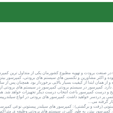
مپرسور بیتزر (Bitzer Compressor) در صنعت برودت و تهویه مطبوع کشورمان یکی از م
بوده و اکثر مشاورین و تکنسین های سیستم های برودتی، کمپرسور بیتزر 
از همان ابتدا از کیفیت بسیار بالایی برخوردار بود. همچنان پس از سال
دارد. کمپرسور در سیستم برودتی کمپرسور در سیستم های برودتی از 
ح و درست کمپرسور باعث انتخاب درست دیگر تجهیزات خواهد شد. همچنی
می پر دردسر خواهید داشت. کمپرسور های برودتی در انواع سیلندرپیست
کار گرفته می…
تونی (رفت و برگشتی) : کمپرسور های سیلندر پیستونی نوعی کمپرسور
مپرسور بیتزر به طور کلی در سیستم های برودتی وظیفه ی متراکم ک