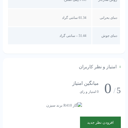
– آموزش و مهارت: تکنسین‌هایی که با R-410A کار می‌کنند باید آموزش‌های
لازم را دیده باشند و از ابزار و تجهیزات مناسب استفاده کنند.
– فشار عملیاتی بالا: تمامی اجزای سیستم تهویه باید برای کار با R-410A
دمای بحرانی
61.34 سانتی گراد
طراحی شده باشند تا ایمنی و کارایی سیستم تضمین شود.
– نگهداری منظم: سیستم‌های مبتنی بر R-410A نیاز به نگهداری منظم دارند
دمای جوش
51.44 – سانتی گراد
تا از عملکرد بهینه آنها اطمینان حاصل شود.
گاز R-410A به عنوان یک گزینه کارآمد و سازگارتر با محیط زیست نسبت به
مبردهای قدیمی‌تر مطرح است، اما نیازمند توجه ویژه به جزئیات فنی و
ایمنی است.
امتیاز و نظر کاربران
برای استعلام قیمت
گاز r410
با شماره 91691058-021 تماس بگیرید.
0
میانگین امتیاز
5
/
0 امتیاز و رای
افزودن نظر جدید