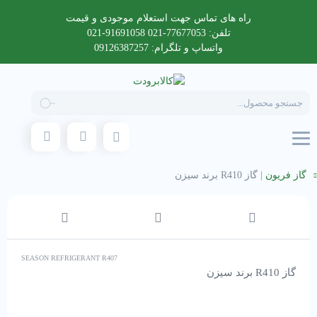
راه های تماس جهت استعلام موجودی و قیمت
تلفن: 77677053-021 91691058-021
واتساپ و تلگرام: 09126387257
Products
search
گاز فریون
|
گاز R410 برند سیزن
SEASON REFRIGERANT R407
گاز R410 برند سیزن