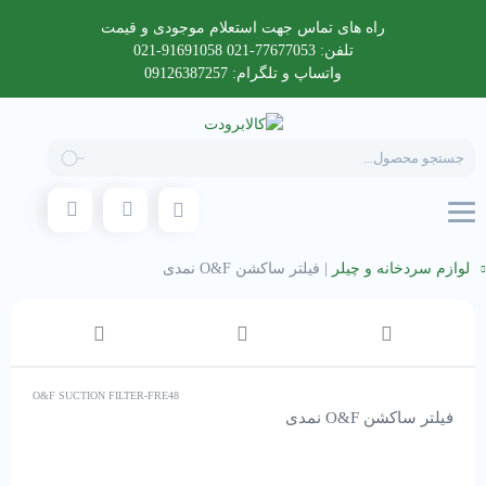
راه های تماس جهت استعلام موجودی و قیمت
تلفن: 77677053-021 91691058-021
واتساپ و تلگرام: 09126387257
Products
search
لوازم سردخانه و چیلر
|
فیلتر ساکشن O&F نمدی
O&F SUCTION FILTER-FRE48
فیلتر ساکشن O&F نمدی