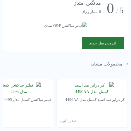
0
میانگین امتیاز
5
/
0 امتیاز و رای
افزودن نظر جدید
محصولات مشابه
کر درایر ضد اسید کستل مدل 4490AA
فیلتر ساکشن کستل مدل 4495
تماس بگیرید
تم