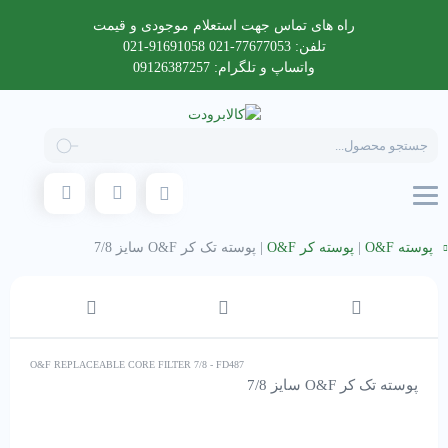
راه های تماس جهت استعلام موجودی و قیمت
تلفن: 77677053-021 91691058-021
واتساپ و تلگرام: 09126387257
Products
search
پوسته O&F
|
پوسته کر O&F
|
پوسته تک کر O&F سایز 7/8
O&F REPLACEABLE CORE FILTER 7/8 - FD487
پوسته تک کر O&F سایز 7/8