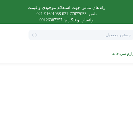
راه های تماس جهت استعلام موجودی و قیمت
تلفن: 77677053-021 91691058-021
واتساپ و تلگرام: 09126387257
Product
searc
ازم سردخانه