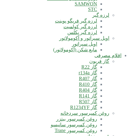
SAMWON
STC
لرزه گیر
لرزه گیر فریگو پوینت
لرزه گیر کولمیت
لرزه گیر پکلس
اویل سپراتور و آکومولاتور
اویل سپراتور
مایع شکن (آکومولاتور)
اقلام مصرفی
گاز فریون
گاز R22
گاز r134a
گاز R407
گاز R410
گاز R404
گاز R141
گاز R507
گاز R1234YF
روغن کمپرسور سردخانه
روغن کمپرسور بیتزر
روغن کمپرسور سانیسو
روغن کمپرسور Trane