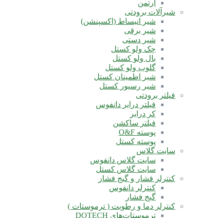
آرتمن
شیرآلات برودتی
شیر انبساط (اکسپنشن)
شیر برقی
شیر دستی
چک ولو کستل
بال ولو کستل
گلوب ولو کستل
شیر اطمینان کستل
شیر رسیور کستل
فیلتر برودتی
فیلتر درایر دانفوس
کر درایر
فیلتر ساکشن
پوسته O&F
پوسته کستل
سایت گلاس
سایت گلاس دانفوس
سایت گلاس کستل
کنترلر فشار و گیج فشار
کنترلر دانفوس
گیج فشار
کنترلر دما و رطوبت ( ترموستات )
ترموستات‌های DOTECH