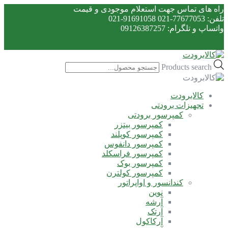
راه های تماس جهت استعلام موجودی و قیمت
تلفن: 77677053-021 91691058-021
واتساپ و تلگرام: 09126387257
Products search
کالابرودت
تجهیزات برودتی
کمپرسور برودتی
کمپرسور بیتزر
کمپرسور کوپلند
کمپرسور دانفوس
کمپرسور فراسکلد
کمپرسور بوک
کمپرسور کولترن
کندانسور و اواپراتور
نوین
آرشه
آرتک
آرکاکول