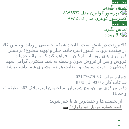
مشاهده
تماس بگیرید
کمپرسور کولترن مدل AW5532
مشاهده
تماس بگیرید
کالابرودت در تلاش است با ایجاد شبکه تخصصی واردات و تامین کالا
در صنعت برودت کشور (سردخانه، چیلر و تهویه مطبوع) بر بستر
فن آوری های روز، این امکان را فراهم کند که با ارائه خدمات
فروش و پس از فروش بدون واسطه به شما مشتری گرامی سهم
کوچکی در جهت آسایش و رضایت هرچه بیشتری شما داشته باشد.
شماره تماس
77677053
021
ساعات کاری
9:00 الی 18:00
دفتر مرکزی
تهران، پیچ شمیران، ساختمان امیر، پلاک 362، طبقه 2،
واحد 11
از تخفیف ها و جدیدترین ها با خبر شوید: