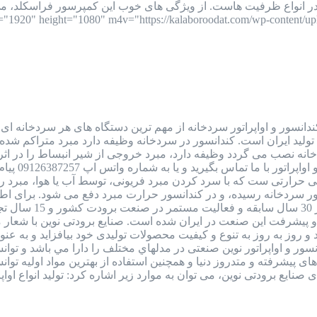
ستونی، اسکرو و 2 مرحله ای در انواع ظرفیت هاست. از ویژگی های خوب این کمپرسور 
ندانسور و اواپراتور سردخانه از مهم ترین دستگاه های هر سردخانه ا
 تولید ایران است. کندانسور در سردخانه وظیفه دارد مبرد متراکم شده ک
خانه نصب می گردد وظیفه دارد، مبرد خروجی از شیر انبساط را در اثر تب
نوسان قیمت
رارتی ست که با سرد کردن مبرد فریونی، توسط آب یا هوا، مبرد را از 
ور سردخانه رسیده، و در کندانسور حرارت مبرد دفع می شود. برای ا
صنایع برودتی نوین 
 پیشرفت این صنعت در ایران شده است. صنایع برودتی نوین با شعار
 روز به روز به تنوع و کیفیت محصولات تولیدی خود بیافزاید و به 
 کندانسور و اواپراتور نوین صنعتی در مدلهاي مختلف را دارا مي باشد و
 های پيشرفته و متدروز دنيا و همچنين استفاده از بهترين مواد اوليه ت
ودتی نوین، می توان به موارد زیر اشاره کرد: تولید انواع اواپراتورهای سردخانه