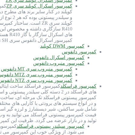
کمپرسور اسکرال کوپلند سری ZR
کمپرسور اسکرال کوپلند سری ZP
کوپلند در کنار سایر برند های مطرح 
کمپرسور اسکرال دانفوس سری SH نیز برای گاز R410 بهینه شده و سازگاری دارد. گاز R410 از دسته گاز های HFC (هیدروفلروکربن) بوده و با روغن سانیسو…
کمپرسور DWM کوپلند
کمپرسور دانفوس
کمپرسور اسکرال دانفوس
کمپرسور منیروپ دانفوس
کمپرسور منیروپ سری MT دانفوس
کمپرسور منیروپ سری MTZ دانفوس
کمپرسور منیروپ سری NTZ دانفوس
کمپرسور فراسکلد
های فراسکلد در 2 دسته کلی سیلندر
شامل شیر ساکشن، شیر دیسشارژ و لرزه گیر است. 
قیمت کمپرسور پیستونی فراسکلد می توانید به وب
تولید و در بازار عرضه می گردد. ظرفیت این کمپرسور ها از 70 اسب بخار تا 300 اسب بخار 
کمپرسور سیلندر پیستونی فراسکلد
می شود. از ویژگی خوب این کمپرسور می توان 