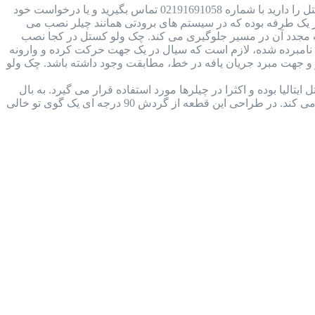
بررسی جامع چک ولو کستل ایتالیا + دانلود کاتالوگ در صورتی که قصد خرید و یا استعلام قیمت چک ولو کستل را دارید با شماره 02191691058 تماس بگیرید و یا درخواست خود
ل Castel Check Valve چیست؟ چک ولو کستل نوعی شیر یک طرفه بوده که در سیستم های برودتی همانند چیلر نصب می
ت مجدد آن در مسیر جلوگیری می کند. چک ولو کستل در کجا نصب
مبرده شده، لازم است که سیال در یک جهت حرکت کرده و وارونه
 جهت مبرد جریان یافه در خط، مطابقت وجود داشته باشد. چک ولو
 کاتالوگ شیر بال ولو کستل (castel ball valve) ساخت شرکت کستل ایتالیا بوده و اکثرا در چیلرها مورد استفاده قرار می گیرد. به بال
ولو، شیر های توپی نیز می گویند، زیرا ساختار داخل آن توپ مانند و ساده بوده و در سیال سیستم برودتی را قطع و وصل می کند. در طراحی این قطعه از گردش 90 درجه ای یک گوی تو خالی