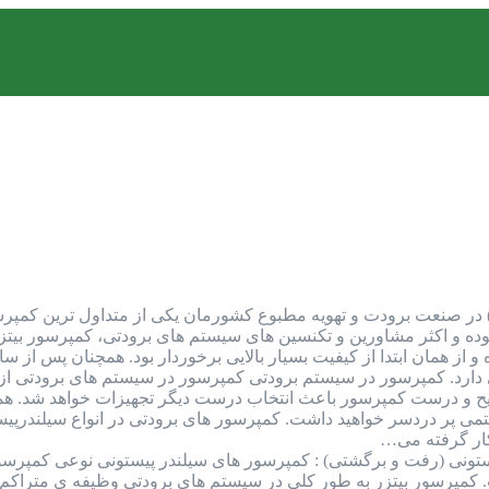
مپرسور بیتزر (Bitzer Compressor) در صنعت برودت و تهویه مطبوع کشورمان یکی از م
بوده و اکثر مشاورین و تکنسین های سیستم های برودتی، کمپرسور بیتزر 
از همان ابتدا از کیفیت بسیار بالایی برخوردار بود. همچنان پس از سال
دارد. کمپرسور در سیستم برودتی کمپرسور در سیستم های برودتی از 
ح و درست کمپرسور باعث انتخاب درست دیگر تجهیزات خواهد شد. همچنی
می پر دردسر خواهید داشت. کمپرسور های برودتی در انواع سیلندرپیست
کار گرفته می…
تونی (رفت و برگشتی) : کمپرسور های سیلندر پیستونی نوعی کمپرسور
مپرسور بیتزر به طور کلی در سیستم های برودتی وظیفه ی متراکم ک