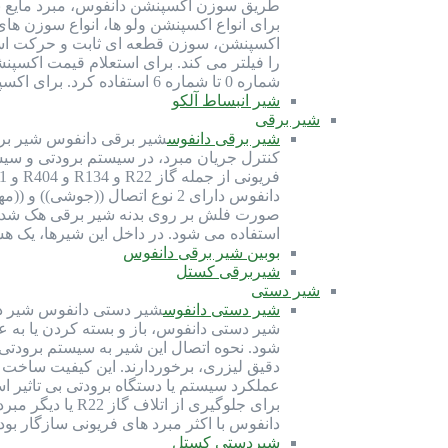
طریق سوزن اکسپنشن دانفوس، مبرد مایع به 
اکسپنشن، سوزن قطعه ای ثابت و حرکت است
شماره 0 تا شماره 6 استفاده کرد. برای اکسپنشن بدنه 5 دانفوس می توان از سوزن شماره 1 تا شماره 4 استفاده کرد. برای…
شیر انبساط آلکو
شیر برقی
شیر برقی دانفوس
شیر برقی دانفوس شیر برقی
کنترل جریان مبرد، در سیستم برودتی و سی
دانفوس دارای 2 نوع اتصال ((ج
صورت فلش بر روی بدنه شیر برقی هک شده 
استفاده می شود. در داخل این شیرها، یک ه
بوبین شیر برقی دانفوس
شیربرقی کستل
شیر دستی
شیر دستی دانفوس
شیر دستی دانفوس شیر دس
شیر دستی دانفوس، باز و بسته کردن یا ب
دقیق لیزری، برخوردارند. این کیفیت ساخت
عملکرد سیستم یا دستگاه برودتی بی تاثیر 
برای جلوگیری 
دانفوس با اکثر مبرد های فریونی سازگار بو
شیردستی کستل