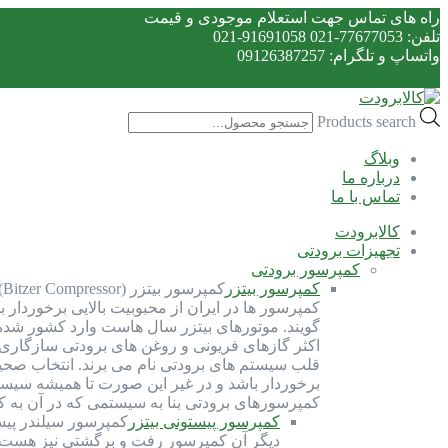
راه های تماس جهت استعلام موجودی و قیمت
تلفن: 77677053-021 91691058-021
واتساپ و تلگرام: 09126387257
Products search
وبلاگ
درباره ما
تماس با ما
کالابرودت
تجهیزات برودتی
کمپرسور برودتی
کمپرسور بیتزر
ک
کمپرسور ها در ایران از محبوبیت بالایی برخوردار 
گویند. موتورهای بیتزر سال هاست وارد کشور شده و 
اکثر گازهای فریونی و روغن های برودتی سازگاری 
قلب سیستم های برودتی نام می برند. انتخاب صحی
برخوردار باشد و در غیر این صورت تا همیشه سیست
کمپرسورهای برودتی بنا به سیستمی که در آن به 
کمپرسور پیستونی بیتزر
کمپرسور سیلندر پیس
دیگر آن کمپرسور رفت و برگشتی نیز هست. ک