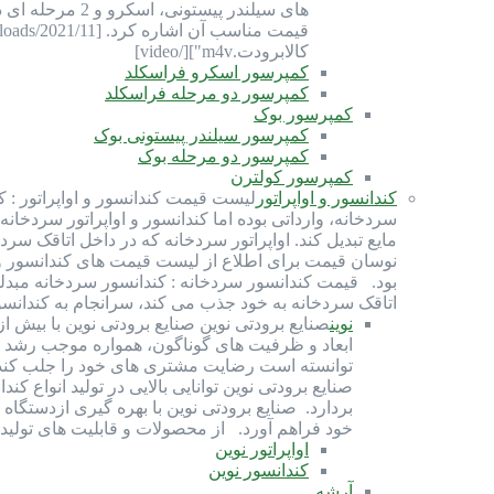
های سیلندر پی
کالابرودت.m4v"][/video]
کمپرسور اسکرو فراسکلد
کمپرسور دو مرحله فراسکلد
کمپرسور بوک
کمپرسور سیلندر پیستونی بوک
کمپرسور دو مرحله بوک
کمپرسور کولترن
کندانسور و اواپراتور
لیست قیمت کندانسور و اواپراتور : ک
سردخانه، وارداتی بوده اما کندانسور و اواپراتور سردخانه
مایع تبدیل کند. اواپراتور سردخانه که در داخل اتاقک سرد
بود. قیمت کندانسور سردخانه : کندانسور سردخانه مبدلی ح
اتاقک سردخانه به خود جذب می کند، سرانجام به کندانس
نوین
ابعاد و ظرفیت های گوناگون، همواره موجب رشد و
توانسته است رضایت مشتری های خود را جلب کند و
صنايع برودتی نوين توانايی بالایی در توليد انواع
بردارد. صنایع برودتی نوین با بهره گيری ازدستگاه
خود فراهم آورد. از محصولات و قابلیت های تولیدی صنایع بر
اواپراتور نوین
کندانسور نوین
آرشه