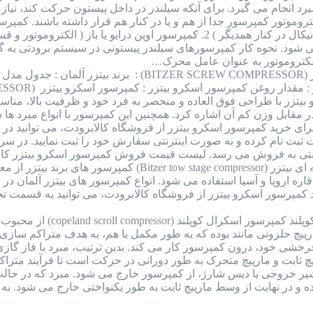
 انجام می گیرد. برای آنکه سیلندر در داخل پیستون حرکت کند، نیاز به
ی شود. نحوه کار کمپرسورهای سیلندر پیستونی در سیستم برودتی به گ
کتروموتور به عنوان عامل محرک…
کمپرسور اسکرو بیتزر (BITZER SCREW COMPRESSOR)
زر با طراحی فوق العاده و منحصر به فرد خود و ظرفیت بالا، مناسب
برای خرید کمپرسور اسکرو بیتزر از فروشگاه کالابرودت، می توانید
ایت ثبت نام کرده و به صورت اینترنتی سفارش خود را ثبت نمایید. در
ترنتی به فروش می رسد. لیست قیمت فروش کمپرسور اسکرو بیتزر کال
کمپرسور دو مرحله ای بیتزر (tow stage compressor
ره اروپا و آسیا استفاده می شود. انواع کمپرسور های بیتزر آلمان د
مپرسور اسکرو بیتزر از فروشگاه کالابرودت، می توانید به قسمت تجه
کمپرسور اسکرال کوپلند
م کارکرد این کمپرسور به صورت 2 مارپیچ حلزونی مانند بوده که به طور مکمل با هم، به
 چرخشی خود، درون کمپرسور کار می کند. بدین ترتیب، مبرد با فاز 
چ ثابت و مارپیچ متحرک به طور دورانی در حرکت است تا فرآیند متراکم
شیر خروجی یا دیس شارژ، از کمپرسور خارج می شود. مبرد که در حالت 
ه و در نهایت از وسط مارپیچ ثابت به طور یکنواختی خارج می شود. به