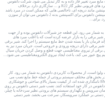
یع مبرد تغییر فاز داده و به گاز تبدیل می شود. شرکت دانفوس
برای انواع اکسپنشن ولو ها، انواع سوزن های قابل تعویض طراحی کرده است. سوزن اکسپنشن دانفوس با انواع مبرد های فریونی نظیر گاز R22 و … سازگاری دارد. برخلاف
ن مانند دریچه ای، ناخالصی هایی که ممکن است در مبرد باشد
را فیلتر می کند. برای استعلام قیمت اکسپنشن ولو با شماره 91691058-021 تماس بگیرید. جدول انتخاب سوزن اکسپنشن دانفوس برای اکسپنشن بدنه 2 دانفوس می توان از سوزن
 به شمار می رود. این قطعه جز شیرآلات دانفوس بوده و از جهت
ر برقی را به بازار عرضه کرده است که با اغلب مبرد های
قت بالا و کمترین خطا، می تواند فرمان باز یا بسته شدن خط مایع سیستم را اجرا کند. شیر برقی
ست. بدنه شیر برقی دارای دریچه ورودی و خروجی است. جریان مبرد نیز به
ای برقی از نیروی مغناطیسی جهت قطع و وصل کردن جریان سیال
سیم پیچ عبور می کند، باعث ایجاد نیروی الکترومغناطیسی می شود…
ولو) است، از محصولات کاربردی دانفوس به شمار می رود. کار
 در بخش های مختلف سیستم برودتی از جمله خط مایع نصب می
شود. نحوه اتصال این شیر به سیستم برودتی به صورت مهره ای یا جوشی است. شیر دستی دانفوس که با سری BML نامگذاری شده اند، از کیفیت بسیار بالای ساختی و جوشکاری
انفوس در کار خود استفاده کنند. نصب شیر دستی دانفوس بر روی
زمان سرویس و نگهداری سیستم های برودتی نظیر سردخانه یا چیلر،
همچنین وجود شیر دستی بر عملکرد سرویسکار، سرعت می بخشد. شیر دستی