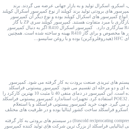
 پیستونی، اسکرو، اسکرال تولید و به بازار جهانی عرضه می گردند. برند
رسور های برودتی تولید برند کوپلند از نوع کمپرسور اسکرال کوپلند
 بوده که هر 2 نوع از کیفیت بسیار بالایی برخوردار هستند. کمپرسور کوپلند سری ZP یکی از انواع کمپرسور های اسکرال کوپلند بوده و نوع دیگر آن کمپرسور
کوپلند سری ZR است. ساختار کمپرسور کوپلند سری ZP با کمپرسور کوپلند سری ZR یکی بوده اما از نظر سازگاری با مبرد متفاوت هستند. کمپرسور کوپلند سری ZP با گاز
R410 سازگاری داشته و مخصوص این نوع گاز است اما کمپرسور کوپلند سری ZR با 3 گاز R22 و R143 و R407 سازگاری دارد. کمپرسور اسکرال R410 اگر به دنبال کمپرسور
های اسکرال سازگار با گاز R410 هستید، باید از کمپرسور اسکرال کوپلند سری ZP استفاده کنید. این کمپرسور ها مخصوص و برای گاز R410 بهینه و ساخته شده است. همچنین
یتالیا کمپرسور فراسکلد ایتالیا (FRASCOLD COMPRESSOR) در انواع سیستم های تبریدی صنعت برودت به کار گرفته می شود. کمپرسور
 تک مرحله ای و دو مرحله ای تقسیم می شود. کمپرسور پیستونی فراسکلد
کمپرسور پیستونی فراسکلد تک مرحله ای، ساخت کشور ایتالیا بوده و ظرفیت آن از 1.5 اسب بخار تا 50 اسب بخار گسترده است. این کمپرسور در دمای منفی 40 تا مثبت 10 بهترین کارکرد را
و در انواع سیستم های برودتی با کارایی های مختلف و متنوع کاربرد دارد. جهت روغنکاری این کمپرسور می توان از روغن POE32 استفاده کرد. تجهیزات استاندارد کمپرسور پیستونی فراسکلد
می گیرد. جهت خرید کمپرسور پیستونی فراسکلد و یا استعلام
 اسکرو فراسکلد ساخت کشور ایتالیا بوده و در ظرفیت های مختلف
کمپرسور پیستونی فراسکلد ایتالیا کمپرسور های سیلندر پیستونی فراسکلد (frascold reciprocating compressor) در سیستم های برودتی به کار گرفته
ی ایتالیایی فراسکلد از بزرگ ترین شرکت های تولید کننده کمپرسور