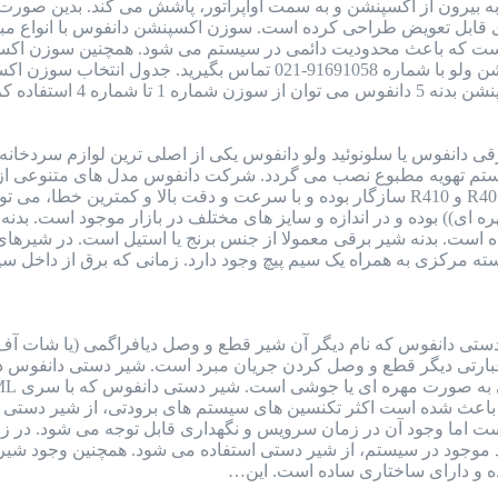
بیرون از اکسپنشن و به سمت اواپراتور، پاشش می کند. بدین صورت ما
 که باعث محدودیت دائمی در سیستم می شود. همچنین سوزن اکسپنش
 دانفوس یا سلونوئید ولو دانفوس یکی از اصلی ترین لوازم سردخانه
ستم تهویه مطبوع نصب می گردد. شرکت دانفوس مدل های متنوعی از شی
فریونی از جمله گاز R22 و R134 و R404 و R401 و R410 سازگار بوده و با سرعت و د
وشی)) و ((مهره ای)) بوده و در اندازه و سایز های مختلف در بازار موجود ا
است. بدنه شیر برقی معمولا از جنس برنج یا استیل است. در شیره
سته مرکزی به همراه یک سیم پیچ وجود دارد. زمانی که برق از داخل 
تی دانفوس که نام دیگر آن شیر قطع و وصل دیافراگمی (یا شات آف 
ه عبارتی دیگر قطع و وصل کردن جریان مبرد است. شیر دستی دانفوس
 باعث شده است اکثر تکنسین های سیستم های برودتی، از شیر دستی د
است اما وجود آن در زمان سرویس و نگهداری قابل توجه می شود. در 
از اتلاف گاز R22 یا دیگر مبرد موجود در سیستم، از شیر دستی استفاده می شود. 
ده و دارای ساختاری ساده است. این…