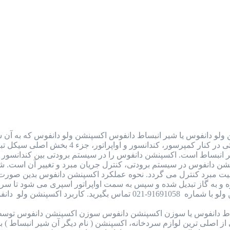
ولو دانفوس یا شیر انبساط دانفوس اکسپنشن ولو دانفوس که به آن شی
به شمار می رود. این قطعه در سیستم برودتی
یر انبساط است. اکسپنشن دانفوس را در سیستم برودتی بین کندانسور و 
سپنشن دانفوس در سیستم برودتی، کنترل جریان مبرد و تغییر آن است. ش
یت مبرد کنترل می گردد. نحوه عملکرد اکسپنشن دانفوس بدین صورت 
رد اکسپنشن ولو دانفوس (شیر…
ط دانفوس یا سوزن اکسپنشن دانفوس سوزن اکسپنشن دانفوس توسط
اصلی ترین لوازم سردخانه، اکسپنشن ( نام دیگر آن شیر انبساط ) بود