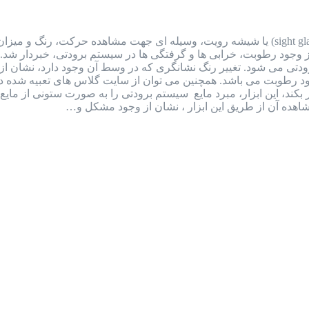
سایت گلاس یا شیشه رویت سایت گلاس (sight glass) یا شیشه رویت، وسیله ای جهت مشا
ز وجود رطوبت، خرابی ها و گرفتگی ها در سیستم برودتی، خبردار شد
 رنگ سبز (dry) نشان از عدم وجود رطوبت می باشد. همچنین می توان از سایت گلاس ه
بکند، این ابزار، مبرد مایع سیستم برودتی را به صورت ستونی از م
هده آن از طریق این ابزار ، نشان از وجود مشکل و…