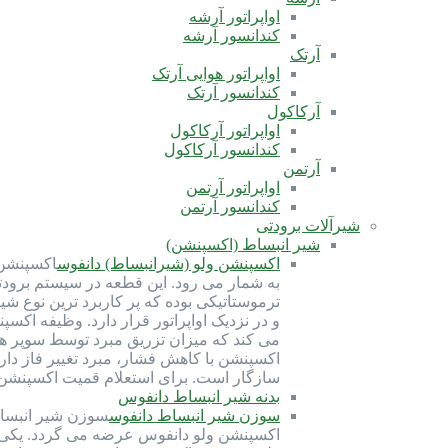
اواپراتور آرشه
کندانسور آرشه
آرتک
اواپراتور هوایی آرتک
کندانسور آرتک
آرکاکول
اواپراتور آرکاکول
کندانسور آرکاکول
آرتمن
اواپراتور آرتمن
کندانسور آرتمن
شیرآلات برودتی
شیر انبساط (اکسپنشن)
اکسپنشن ولو (شیرانبساط) دانفوس
اکسپنشن 
ترموستاتیکی بوده که پر کاربرد ترین نوع ش
و در نزدیک اواپراتور قرار دارد. وظیفه اک
می کند که میزان تزریق مبرد توسط سوپر ه
سازگار است. برای استعلام قمیت اکسپنشن ولو با شماره 91691058-021 تماس بگیرید. کارب
بدنه شیر انبساط دانفوس
سوزن شیر انبساط دانفوس
سوزن شیر انبسا
اکسپنشن ولو دانفوس عرضه می گردد. یکی از 