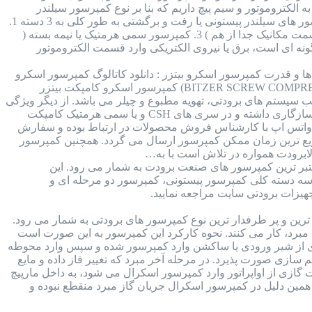
 الکتروموتور و سیم پیچ داریم که بنا بر نوع کمپرسور سیلندر
پیستونی ممکن است قسمت مکانیکال و الکتروموتور کمپرسور جدا از هم و یا در کنار هم قرار داشته باشند. کمپرسور های سیلندر پیستونی یا رفت و برگشتی به طور کلی به 3 دسته 1.
کمپرسور هرمتیک یا بسته ( سیم پیچی و مکانیکال در کنار همدیگر ) 2. کمپرسور اوپن درایو یا باز ( الکتروموتور و قسمت مکانیک جدا از هم ) 3. کمپرسور سمی هرمتیک یا نیمه بسته (
ونه ای است، برق یا نیروی الکتریکی وارد قسمت الکتروموتور
 : برند بیتزر آلمان : جدول مدل ها و قدرت کمپرسور اسکرو بیتزر : دانلود کاتالوگ کمپرسور اسکرو
بیتزر : قطعات داخلی کمپرسور اسکرو بیتزر : مقدار روغن کمپرسور اسکرو بیتزر : کمپرسور اسکرو بیتزر (BITZER SCREW COMPRESSOR) کمپرسور اسکرو کامپکت بیتزر
 سیستم های برودتی، تهویه مطبوع و چیلر می باشد. از دیگر ویژگی
های این کمپرسور می توان به بازدهی بالا و در مقابل وزن کم آن اشاره کرد. همچنین این کمپرسور با انواع مبرد ها سازگاری داشته و در سری های CSH و یا سمی هرمتیک کامپکت
 در واتس اپ با کارشناس فروش محصولات در ارتباط بوده و سفارش
 سریع ترین زمان ممکن کمپرسور ارسال می گردد. همچنین کمپرسور
ابرودت همواره در تلاش است با به…
Bitzer ) کمپرسور های برند بیتزر از معتبر ترین کمپرسور های صنعت برودت به شمار می رود. این
ر سه دسته کلی کمپرسور پیستونی، کمپرسور دو مرحله ای و
یزات برودتی سایت مراجعه نمایید.
 کمپرسور اسکرال کوپلند (copeland scroll compressor) از محبوب ترین و پر طرفدار ترین نوع کمپرسور های برودتی به شمار می رود.
 هدف متراکم سازی مبرد، کار می کنند. نحوه کارکرد این کمپرسور به این صورت است
گازی از شیر ورودی یا ساکشن وارد کمپرسور شده و سپس وارد محوطه
 سازی صورت پذیرد. در مرحله آخر مبرد که تغییر فاز داده و مایع
گازی از اواپراتور وارد کمپرسور اسکرال می شود، به داخل مارپیچ
 همین دلیل در کمپرسور اسکرال جریان گاز مبرد منقطع نبوده و