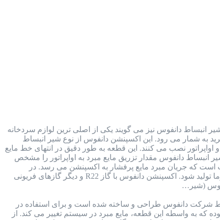
ر انبساط دانفوس نیز می گویند یکی از اصلی ترین لوازم سردخانه
 در کنار کمپرسور، کندانسور و اواپراتور، جزء 4 بخش اصلی سیکل تبرید به شمار می رود. این اکسپنشن دانفوس از نوع شیر انبساط
اواپراتور نصب می کنند. این قطعه به طور دقیق در انتهای خط مایع
یر انبساط دانفوس مقدار تزریق مایع مبرد به اواپراتور را مشخص
است که جریان مبرد مایع پرفشار به اکسپنشن می رسد. در
اکسپنشن با کاهش فشار، مبرد تغییر فاز داره و به گاز تبدیل شده و سپس به سمت اواپراتور اسپری می شود تا سرما تولید شود. اکسپنشن دانفوس با گاز R22 و دیگر گازهای فریونی
 شرکت دانفوس طراحی و ساخته شده است و برای استفاده در
ه که به واسطه این قطعه، مایع مبرد در سیستم تغییر می کند. از