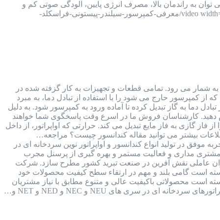
فراسکلد، می توان به راندمان بالا، مصرف انرژی پایین، آلودگی صوتی کم و
قیمت مناسب آن اشاره کرد. [video width="1920" height="1080" m4v="https://kalaboroodat.com/wp-content/uploads/2021/11/معرفی-کمپرسور-سیلندر-پیستونی-فراسکلد-
ی به شمار می رود. تمامی قطعات و تجهیزات به کار گزفته شده در
ه از کمپرسور حارج می شود را با استفاده از تبادل دما، به مبرد
ادل دما به گاز تبدیل کرده تا آماده ورود به کمپرسور شود. به دلیل
 برای اطلاع از لیست قیمت های کندانسور و اواپراتور با ما تماس بگیرید و یا به شماره واتس اپ 09126387257 پیام دهید. کارشناسان فروش ما در اسرع وقت پاسخگوی شما خواهند
فاز گازی به فاز مایع تبدیل می کند. حرارتی که اواپراتور، از داخل
طلاعات بیشتر می توانید مقاله کندانسور چیست؟ مراجعه…
صنایع برودتی نوین با بیش از 30 سال سابقه و فعالیت مستمر در صنعت برودت کشور و 15 سال تجربه موفق در تولید انواع کندانسور و اواپراتور نوین سردخانه ای در
 مشتری مداری و فعالیت مستمر و بهره گیری از پرسنل مجرب
عنوان عاملی نقش آفرین در صنعت تبرید کشور مطرح سازد. شرکت
 توانسته است گامی بلند و مهم در ارتقاء سطح کيفيت محصولات خود
وانسته است محصولاتی باکيفيت عالی و متنوع مطابق با نياز مشتريان
 ای در سری های NEU و NEC و NED و NET و…