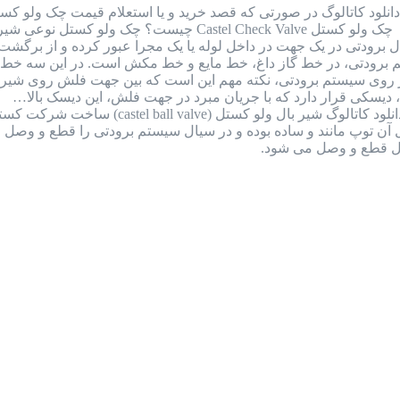
را به شماره واتس اپ 09126387257 ارسال نمایید. چک ولو کست
 برودتی در یک جهت در داخل لوله یا یک مجرا عبور کرده و از برگش
رودتی، در خط گاز داغ، خط مایع و خط مکش است. در این سه خط نا
ر روی سیستم برودتی، نکته مهم این است که بین جهت فلش روی شیر و
دیسکی قرار دارد که با جریان مبرد در جهت فلش، این دیسک بالا…
بررسی کامل بال ولو کستل ایتالیا + دانلود
ل قطع و وصل می شود.