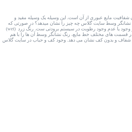
هده حرکت، رنگ و میزان شفافیت مایع عبوری از آن است. این وسیله یک وسیله مفید و
. نشانگر وسط سایت گلاس چه چیز را نشان میدهد؟ در صورتی که
وکیوم ناقص انجام شود، مقداری رطوبت وارد سیستم برودتی می شود. تغییر رنگ نشانگری که در وسط آن وجود دارد، نشان از وجود یا عدم وجود رطوبت در سیستم برودتی ست. رنگ زرد (wet)
ای تعبیه شده در قسمت های مختلف خط مایع، رنگ نشانگر وسط آن ها را با هم
ایع شفاف و بدون کف نشان می دهد. وجود کف و حباب در سایت گلاس