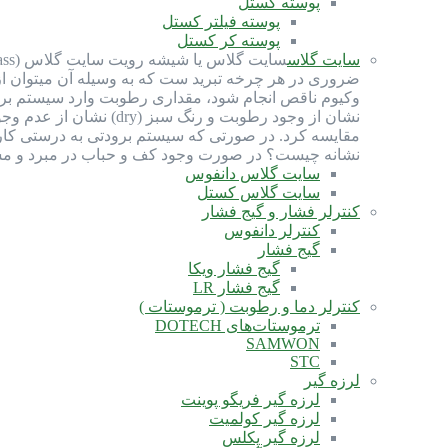
پوسته کستل
پوسته فیلتر کستل
پوسته کر کستل
سایت گلاس
ضروری در هر چرخه تبرید ست که به وسیله آن میتوان ا
نشان از وجود رطوبت و
مقایسه کرد. در صورتی که سیستم برودتی به درستی کار 
نشانه چیست؟ در صورت وجود کف و حباب در مبرد و مشا
سایت گلاس دانفوس
سایت گلاس کستل
کنترلر فشار و گیج فشار
کنترلر دانفوس
گیج فشار
گیج فشار ویکا
گیج فشار LR
کنترلر دما و رطوبت ( ترموستات )
ترموستات‌های DOTECH
SAMWON
STC
لرزه گیر
لرزه گیر فریگو پوینت
لرزه گیر کولمیت
لرزه گیر پکلس