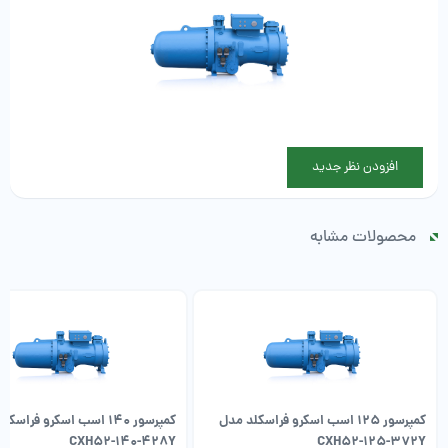
افزودن نظر جدید
محصولات مشابه
کمپرسور 125 اسب اسکرو فراسکلد مدل
کمپرسور 140 اسب اسکرو فراس
CXH52-140-428Y
CXH52-125-372Y