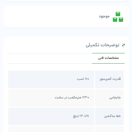
موجود
توضیحات تکمیلی
مشخصات فنی
قدرت کمپرسور
80 اسب
جابجایی
230 مترمکعب در ساعت
خط ساکشن
3.1/8 اینچ