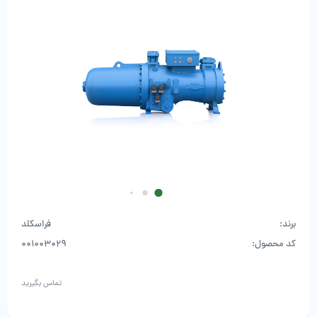
برند:
فراسکلد
کد محصول:
001003029
تماس بگیرید