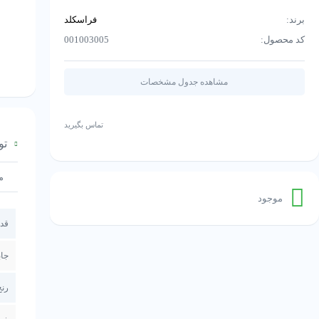
برند:
فراسکلد
کد محصول:
001003005
مشاهده جدول مشخصات
تماس بگیرید
تو
م
موجود
قد
جاب
رنج