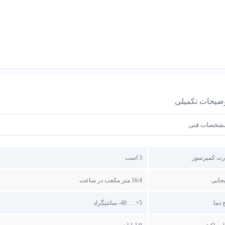
ضیحات تکمیلی
شخصات فنی
رت کمپرسور
3 اسب
جایی
16/4 متر مکعب در ساعت
 دما
5+ … 40- سانتیگراد