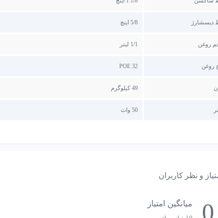
 ساکشن
1.1/8 اینچ
 دیسشارژ
5/8 اینچ
م روغن
1/1 لیتر
 روغن
POE 32
ن
49 کیلوگرم
ر
50 وات
تیاز و نظر کاربران
0
میانگین امتیاز
0 امتیاز و رای