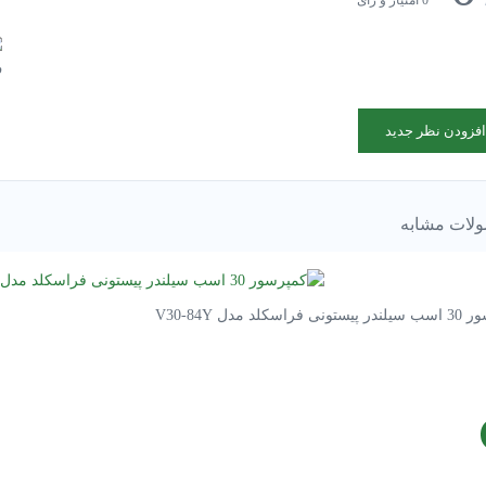
افزودن نظر جدید
لات مشابه
فراسکلد مدل V30-84Y