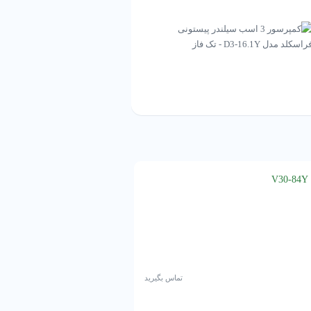
کمپرسور 50 اسب سیلندر پیستونی فراسکلد مدل Z50-154Y
تماس بگیرید