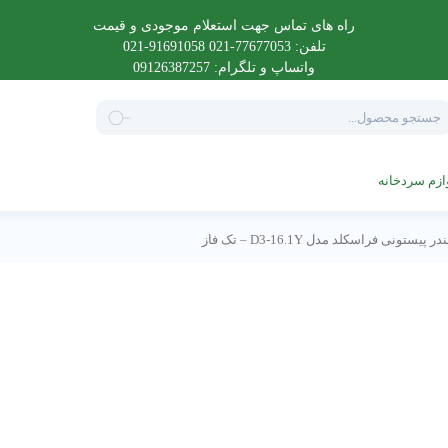
راه های تماس جهت استعلام موجودی و قیمت
تلفن: 77677053-021 91691058-021
واتساپ و تلگرام: 09126387257
Product
searc
ازم سردخانه