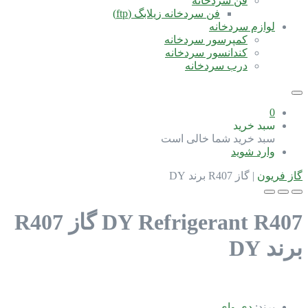
فن سردخانه
فن سردخانه زیلابگ (ftp)
لوازم سردخانه
کمپرسور سردخانه
کندانسور سردخانه
درب سردخانه
0
سبد خرید
سبد خرید شما خالی است
وارد شوید
گاز فریون
|
گاز R407 برند DY
DY Refrigerant R407
گاز R407
برند DY
برند:
دی وای