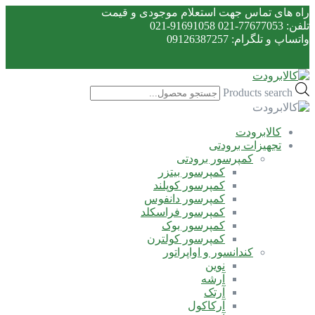
راه های تماس جهت استعلام موجودی و قیمت
تلفن: 77677053-021 91691058-021
واتساپ و تلگرام: 09126387257
Products search
کالابرودت
تجهیزات برودتی
کمپرسور برودتی
کمپرسور بیتزر
کمپرسور کوپلند
کمپرسور دانفوس
کمپرسور فراسکلد
کمپرسور بوک
کمپرسور کولترن
کندانسور و اواپراتور
نوین
آرشه
آرتک
آرکاکول