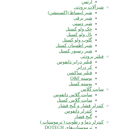
آرتمن
شیرآلات برودتی
شیر انبساط (اکسپنشن)
شیر برقی
شیر دستی
چک ولو کستل
بال ولو کستل
گلوب ولو کستل
شیر اطمینان کستل
شیر رسیور کستل
فیلتر برودتی
فیلتر درایر دانفوس
کر درایر
فیلتر ساکشن
پوسته O&F
پوسته کستل
سایت گلاس
سایت گلاس دانفوس
سایت گلاس کستل
کنترلر فشار و گیج فشار
کنترلر دانفوس
گیج فشار
کنترلر دما و رطوبت ( ترموستات )
ترموستات‌های DOTECH