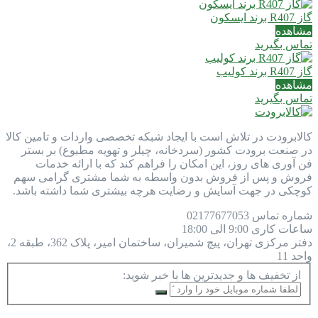
گاز R407 برند ایسکون
مشاهده
تماس بگیرید
گاز R407 برند کولیب
مشاهده
تماس بگیرید
کالابرودت در تلاش است با ایجاد شبکه تخصصی واردات و تامین کالا
در صنعت برودت کشور (سردخانه، چیلر و تهویه مطبوع) بر بستر
فن آوری های روز، این امکان را فراهم کند که با ارائه خدمات
فروش و پس از فروش بدون واسطه به شما مشتری گرامی سهم
کوچکی در جهت آسایش و رضایت هرچه بیشتری شما داشته باشد.
شماره تماس
77677053
021
ساعات کاری
9:00 الی 18:00
دفتر مرکزی
تهران، پیچ شمیران، ساختمان امیر، پلاک 362، طبقه 2،
واحد 11
از تخفیف ها و جدیدترین ها با خبر شوید: