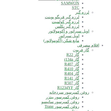
SAMWON
STC
لرزه گیر
لرزه گیر فریگو پوینت
لرزه گیر کولمیت
لرزه گیر پکلس
اویل سپراتور و آکومولاتور
اویل سپراتور
مایع شکن (آکومولاتور)
اقلام مصرفی
گاز فریون
گاز R22
گاز r134a
گاز R407
گاز R410
گاز R404
گاز R141
گاز R507
گاز R1234YF
روغن کمپرسور سردخانه
روغن کمپرسور بیتزر
روغن کمپرسور سانیسو
روغن کمپرسور Trane