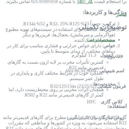
برا استعلام قیمت
گاز r407
با شماره 91691058-021 تماس بگیرید.
ویژگی‌ها و کاربردها:
بیشتر
ترکیب
: حدوداً 23% R32، 25% R125 و 52% R134a.
توضیحات تکمیلی
کاربردها
: مناسب برای استفاده در سیستم‌های تهویه مطبوع
(هواگرمایی و سرمایش)، یخچال‌ها، فریزرها و دیگر
مشخصات فنی
سیستم‌های خنک‌کننده.
خواص
: دارای خواص حرارتی و فشاری مناسب برای کار در
دماهای مختلف، از دمای متوسط تا پایین.
وزن کپسول
11.3 کیلوگرم
مزایا
:
کمترین تأثیرات مخرب بر لایه ازون نسبت به گازهای
قدیمی‌تر مانند R22.
اسم شیمیایی
klea 66,AC9000
عملکرد خوب در شرایط مختلف کاری و پایداری در
طول عمر سیستم.
محدودیت‌ها
:
فرمول شیمایی
R32/125/134a (23/25/52)
همچنان اثرات مخربی بر روی محیط‌زیست دارد، اما
کمتر از گازهای قدیمی‌تر مانند R22 و R502.
کلاس گازی
HFC
استفاده:
گاز R407c به عنوان یک جایگزین مطرح برای گازهای قدیمی‌تر مانند
روغن سازگار
POE (پلی استر)
R22 استفاده می‌شود، به ویژه در کشورها و مناطقی که مقررات
محیط‌زیستی سخت‌تری دارند و استفاده از گازهای مبرد مانند R22