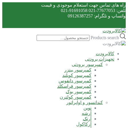
راه های تماس جهت استعلام موجودی و قیمت
تلفن: 77677053-021 91691058-021
واتساپ و تلگرام: 09126387257
Products search
کالابرودت
تجهیزات برودتی
کمپرسور برودتی
کمپرسور بیتزر
کمپرسور کوپلند
کمپرسور دانفوس
کمپرسور فراسکلد
کمپرسور بوک
کمپرسور کولترن
کندانسور و اواپراتور
نوین
آرشه
آرتک
آرکاکول