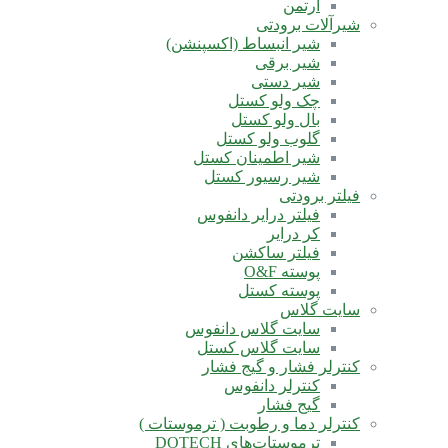
آرتمن
شیرآلات برودتی
شیر انبساط (اکسپنشن)
شیر برقی
شیر دستی
چک ولو کستل
بال ولو کستل
گلوب ولو کستل
شیر اطمینان کستل
شیر رسیور کستل
فیلتر برودتی
فیلتر درایر دانفوس
کر درایر
فیلتر ساکشن
پوسته O&F
پوسته کستل
سایت گلاس
سایت گلاس دانفوس
سایت گلاس کستل
کنترلر فشار و گیج فشار
کنترلر دانفوس
گیج فشار
کنترلر دما و رطوبت ( ترموستات )
ترموستات‌های DOTECH