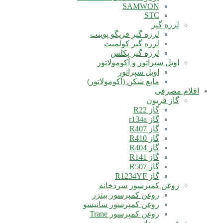
SAMWON
STC
لرزه گیر
لرزه گیر فریگو پوینت
لرزه گیر کولمیت
لرزه گیر پکلس
اویل سپراتور و آکومولاتور
اویل سپراتور
مایع شکن (آکومولاتور)
اقلام مصرفی
گاز فریون
گاز R22
گاز r134a
گاز R407
گاز R410
گاز R404
گاز R141
گاز R507
گاز R1234YF
روغن کمپرسور سردخانه
روغن کمپرسور بیتزر
روغن کمپرسور سانیسو
روغن کمپرسور Trane