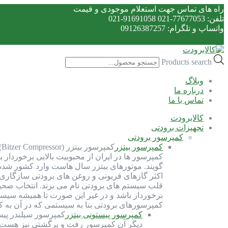
راه های تماس جهت استعلام موجودی و قیمت
تلفن: 77677053-021 91691058-021
واتساپ و تلگرام: 09126387257
Products search
وبلاگ
درباره ما
تماس با ما
کالابرودت
تجهیزات برودتی
کمپرسور برودتی
کمپرسور بیتزر
ک
کمپرسور ها در ایران از محبوبیت بالایی برخوردار 
گویند. موتورهای بیتزر سال هاست وارد کشور شده و 
اکثر گازهای فریونی و روغن های برودتی سازگاری 
قلب سیستم های برودتی نام می برند. انتخاب صحی
برخوردار باشد و در غیر این صورت تا همیشه سیست
کمپرسورهای برودتی بنا به سیستمی که در آن به 
کمپرسور پیستونی بیتزر
کمپرسور سیلندر پیس
دیگر آن کمپرسور رفت و برگشتی نیز هست. ک