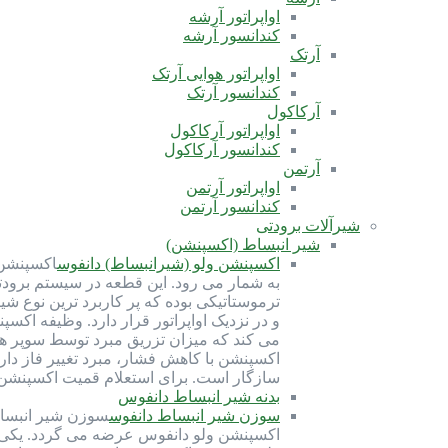
اواپراتور آرشه
کندانسور آرشه
آرتک
اواپراتور هوایی آرتک
کندانسور آرتک
آرکاکول
اواپراتور آرکاکول
کندانسور آرکاکول
آرتمن
اواپراتور آرتمن
کندانسور آرتمن
شیرآلات برودتی
شیر انبساط (اکسپنشن)
اکسپنشن ولو (شیرانبساط) دانفوس
اکسپنشن 
ترموستاتیکی بوده که پر کاربرد ترین نوع ش
و در نزدیک اواپراتور قرار دارد. وظیفه اک
می کند که میزان تزریق مبرد توسط سوپر ه
سازگار است. برای استعلام قمیت اکسپنشن ولو با شماره 91691058-021 تماس بگیرید. کارب
بدنه شیر انبساط دانفوس
سوزن شیر انبساط دانفوس
سوزن شیر انبسا
اکسپنشن ولو دانفوس عرضه می گردد. یکی از 