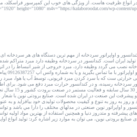
ستونی، اسکرو و 2 مرحله ای در انواع ظرفیت هاست. از ویژگی های خوب این کمپرسور 
ندانسور و اواپراتور سردخانه از مهم ترین دستگاه های هر سردخانه ا
 تولید ایران است. کندانسور در سردخانه وظیفه دارد مبرد متراکم شده ک
خانه نصب می گردد وظیفه دارد، مبرد خروجی از شیر انبساط را در اثر تب
نوسان قیمت
رارتی ست که با سرد کردن مبرد فریونی، توسط آب یا هوا، مبرد را از 
ور سردخانه رسیده، و در کندانسور حرارت مبرد دفع می شود. برای ا
صنایع برودتی نوین 
 پیشرفت این صنعت در ایران شده است. صنایع برودتی نوین با شعار
 روز به روز به تنوع و کیفیت محصولات تولیدی خود بیافزاید و به 
 کندانسور و اواپراتور نوین صنعتی در مدلهاي مختلف را دارا مي باشد و
 های پيشرفته و متدروز دنيا و همچنين استفاده از بهترين مواد اوليه ت
ودتی نوین، می توان به موارد زیر اشاره کرد: تولید انواع اواپراتورهای سردخانه