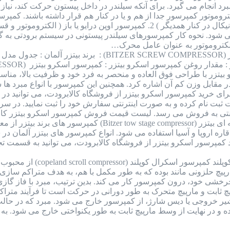
 انجام می گیرد. برای آنکه سیلندر در داخل پیستون حرکت کند، نیاز به
ی شود. نحوه کار کمپرسورهای سیلندر پیستونی در سیستم برودتی به گ
کتروموتور به عنوان عامل محرک…
کمپرسور اسکرو بیتزر (BITZER SCREW COMPRESSOR)
زر با طراحی فوق العاده و منحصر به فرد خود و ظرفیت بالا، مناسب
برای خرید کمپرسور اسکرو بیتزر از فروشگاه کالابرودت، می توانید
ایت ثبت نام کرده و به صورت اینترنتی سفارش خود را ثبت نمایید. در
ترنتی به فروش می رسد. لیست قیمت فروش کمپرسور اسکرو بیتزر کال
کمپرسور دو مرحله ای بیتزر (tow stage compressor
ره اروپا و آسیا استفاده می شود. انواع کمپرسور های بیتزر آلمان د
مپرسور اسکرو بیتزر از فروشگاه کالابرودت، می توانید به قسمت تجه
کمپرسور اسکرال کوپلند
م کارکرد این کمپرسور به صورت 2 مارپیچ حلزونی مانند بوده که به طور مکمل با هم، به
 چرخشی خود، درون کمپرسور کار می کند. بدین ترتیب، مبرد با فاز 
چ ثابت و مارپیچ متحرک به طور دورانی در حرکت است تا فرآیند متراکم
شیر خروجی یا دیس شارژ، از کمپرسور خارج می شود. مبرد که در حالت 
ه و در نهایت از وسط مارپیچ ثابت به طور یکنواختی خارج می شود. به