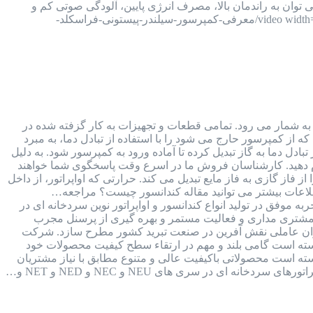
فراسکلد، می توان به راندمان بالا، مصرف انرژی پایین، آلودگی صوتی کم و
قیمت مناسب آن اشاره کرد. [video width="1920" height="1080" m4v="https://kalaboroodat.com/wp-content/uploads/2021/11/معرفی-کمپرسور-سیلندر-پیستونی-فراسکلد-
ی به شمار می رود. تمامی قطعات و تجهیزات به کار گزفته شده در
ه از کمپرسور حارج می شود را با استفاده از تبادل دما، به مبرد
ادل دما به گاز تبدیل کرده تا آماده ورود به کمپرسور شود. به دلیل
 برای اطلاع از لیست قیمت های کندانسور و اواپراتور با ما تماس بگیرید و یا به شماره واتس اپ 09126387257 پیام دهید. کارشناسان فروش ما در اسرع وقت پاسخگوی شما خواهند
فاز گازی به فاز مایع تبدیل می کند. حرارتی که اواپراتور، از داخل
طلاعات بیشتر می توانید مقاله کندانسور چیست؟ مراجعه…
صنایع برودتی نوین با بیش از 30 سال سابقه و فعالیت مستمر در صنعت برودت کشور و 15 سال تجربه موفق در تولید انواع کندانسور و اواپراتور نوین سردخانه ای در
 مشتری مداری و فعالیت مستمر و بهره گیری از پرسنل مجرب
عنوان عاملی نقش آفرین در صنعت تبرید کشور مطرح سازد. شرکت
 توانسته است گامی بلند و مهم در ارتقاء سطح کيفيت محصولات خود
وانسته است محصولاتی باکيفيت عالی و متنوع مطابق با نياز مشتريان
 ای در سری های NEU و NEC و NED و NET و…