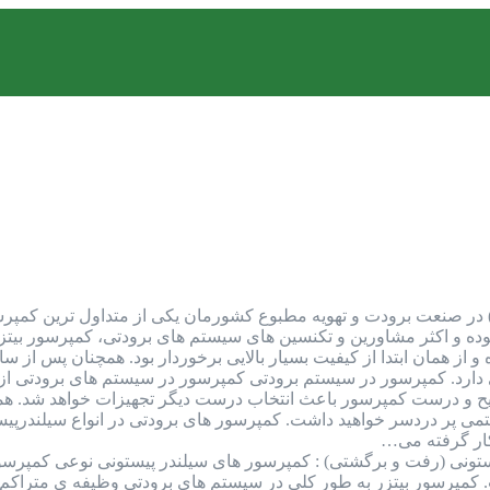
مپرسور بیتزر (Bitzer Compressor) در صنعت برودت و تهویه مطبوع کشورمان یکی از م
بوده و اکثر مشاورین و تکنسین های سیستم های برودتی، کمپرسور بیتزر 
از همان ابتدا از کیفیت بسیار بالایی برخوردار بود. همچنان پس از سال
دارد. کمپرسور در سیستم برودتی کمپرسور در سیستم های برودتی از 
ح و درست کمپرسور باعث انتخاب درست دیگر تجهیزات خواهد شد. همچنی
می پر دردسر خواهید داشت. کمپرسور های برودتی در انواع سیلندرپیست
کار گرفته می…
تونی (رفت و برگشتی) : کمپرسور های سیلندر پیستونی نوعی کمپرسور
مپرسور بیتزر به طور کلی در سیستم های برودتی وظیفه ی متراکم ک