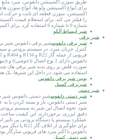
طریق سوزن اکسپنشن دانفوس، مبرد مایع به 
اکسپنشن، سوزن قطعه ای ثابت و حرکت است
شماره 0 تا شماره 6 استفاده کرد. برای اکسپنشن بدنه 5 دانفوس می توان از سوزن شماره 1 تا شماره 4 استفاده کرد. برای…
شیر انبساط آلکو
شیر برقی
شیر برقی دانفوس
شیر برقی دانفوس شیر برقی
کنترل جریان مبرد، در سیستم برودتی و سی
دانفوس دارای 2 نوع اتصال ((ج
صورت فلش بر روی بدنه شیر برقی هک شده 
استفاده می شود. در داخل این شیرها، یک ه
بوبین شیر برقی دانفوس
شیربرقی کستل
شیر دستی
شیر دستی دانفوس
شیر دستی دانفوس شیر دس
شیر دستی دانفوس، باز و بسته کردن یا ب
دقیق لیزری، برخوردارند. این کیفیت ساخت
عملکرد سیستم یا دستگاه برودتی بی تاثیر 
برای جلوگیری 
دانفوس با اکثر مبرد های فریونی سازگار بو
شیردستی کستل