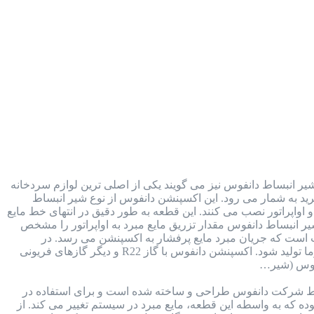
ر انبساط دانفوس نیز می گویند یکی از اصلی ترین لوازم سردخانه
 در کنار کمپرسور، کندانسور و اواپراتور، جزء 4 بخش اصلی سیکل تبرید به شمار می رود. این اکسپنشن دانفوس از نوع شیر انبساط
اواپراتور نصب می کنند. این قطعه به طور دقیق در انتهای خط مایع
یر انبساط دانفوس مقدار تزریق مایع مبرد به اواپراتور را مشخص
است که جریان مبرد مایع پرفشار به اکسپنشن می رسد. در
اکسپنشن با کاهش فشار، مبرد تغییر فاز داره و به گاز تبدیل شده و سپس به سمت اواپراتور اسپری می شود تا سرما تولید شود. اکسپنشن دانفوس با گاز R22 و دیگر گازهای فریونی
 شرکت دانفوس طراحی و ساخته شده است و برای استفاده در
ه که به واسطه این قطعه، مایع مبرد در سیستم تغییر می کند. از