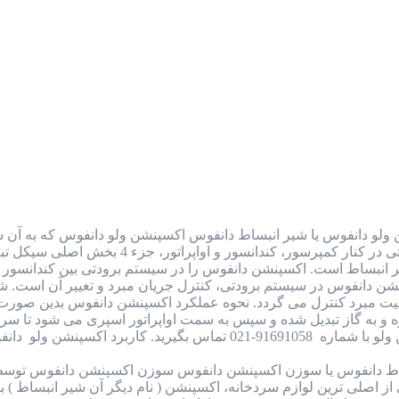
ولو دانفوس یا شیر انبساط دانفوس اکسپنشن ولو دانفوس که به آن شی
به شمار می رود. این قطعه در سیستم برودتی
یر انبساط است. اکسپنشن دانفوس را در سیستم برودتی بین کندانسور و 
سپنشن دانفوس در سیستم برودتی، کنترل جریان مبرد و تغییر آن است. ش
یت مبرد کنترل می گردد. نحوه عملکرد اکسپنشن دانفوس بدین صورت 
رد اکسپنشن ولو دانفوس (شیر…
ط دانفوس یا سوزن اکسپنشن دانفوس سوزن اکسپنشن دانفوس توسط
اصلی ترین لوازم سردخانه، اکسپنشن ( نام دیگر آن شیر انبساط ) بود