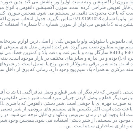
بیرون از اکسپنشن و به سمت اواپراتور، پاشش می کند. بدین صورت ما
 که باعث محدودیت دائمی در سیستم می شود. همچنین سوزن اکسپنش
 دانفوس یا سلونوئید ولو دانفوس یکی از اصلی ترین لوازم سردخانه
ستم تهویه مطبوع نصب می گردد. شرکت دانفوس مدل های متنوعی از شی
فریونی از جمله گاز R22 و R134 و R404 و R401 و R410 سازگار بوده و با سرعت و د
وشی)) و ((مهره ای)) بوده و در اندازه و سایز های مختلف در بازار موجود ا
است. بدنه شیر برقی معمولا از جنس برنج یا استیل است. در شیره
سته مرکزی به همراه یک سیم پیچ وجود دارد. زمانی که برق از داخل 
تی دانفوس که نام دیگر آن شیر قطع و وصل دیافراگمی (یا شات آف 
ه عبارتی دیگر قطع و وصل کردن جریان مبرد است. شیر دستی دانفوس
 باعث شده است اکثر تکنسین های سیستم های برودتی، از شیر دستی د
است اما وجود آن در زمان سرویس و نگهداری قابل توجه می شود. در 
از اتلاف گاز R22 یا دیگر مبرد موجود در سیستم، از شیر دستی استفاده می شود. 
ده و دارای ساختاری ساده است. این…