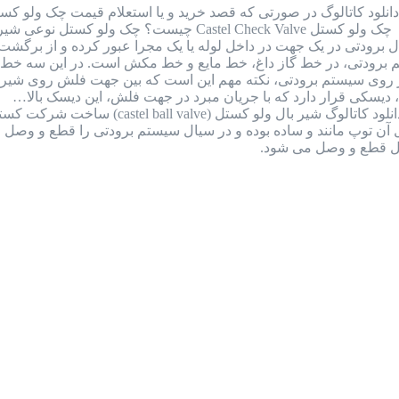
را به شماره واتس اپ 09126387257 ارسال نمایید. چک ولو کست
 برودتی در یک جهت در داخل لوله یا یک مجرا عبور کرده و از برگش
رودتی، در خط گاز داغ، خط مایع و خط مکش است. در این سه خط نا
ر روی سیستم برودتی، نکته مهم این است که بین جهت فلش روی شیر و
دیسکی قرار دارد که با جریان مبرد در جهت فلش، این دیسک بالا…
بررسی کامل بال ولو کستل ایتالیا + دانلود
ل قطع و وصل می شود.