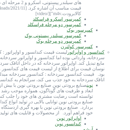
های سیلندر پی
کالابرودت.m4v"][/video]
کمپرسور اسکرو فراسکلد
کمپرسور دو مرحله فراسکلد
کمپرسور بوک
کمپرسور سیلندر پیستونی بوک
کمپرسور دو مرحله بوک
کمپرسور کولترن
کندانسور و اواپراتور
لیست قیمت کندانسور و اواپراتور : ک
سردخانه، وارداتی بوده اما کندانسور و اواپراتور سردخانه
مایع تبدیل کند. اواپراتور سردخانه که در داخل اتاقک سرد
بود. قیمت کندانسور سردخانه : کندانسور سردخانه مبدلی ح
اتاقک سردخانه به خود جذب می کند، سرانجام به کندانس
نوین
ابعاد و ظرفیت های گوناگون، همواره موجب رشد و
توانسته است رضایت مشتری های خود را جلب کند و
صنايع برودتی نوين توانايی بالایی در توليد انواع
بردارد. صنایع برودتی نوین با بهره گيری ازدستگاه
خود فراهم آورد. از محصولات و قابلیت های تولیدی صنایع بر
اواپراتور نوین
کندانسور نوین
آرشه