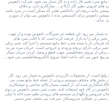
یع مبرد تغییر فاز داده و به گاز تبدیل می شود. شرکت دانفوس
برای انواع اکسپنشن ولو ها، انواع سوزن های قابل تعویض طراحی کرده است. سوزن اکسپنشن دانفوس با انواع مبرد های فریونی نظیر گاز R22 و … سازگاری دارد. برخلاف
ن مانند دریچه ای، ناخالصی هایی که ممکن است در مبرد باشد
را فیلتر می کند. برای استعلام قیمت اکسپنشن ولو با شماره 91691058-021 تماس بگیرید. جدول انتخاب سوزن اکسپنشن دانفوس برای اکسپنشن بدنه 2 دانفوس می توان از سوزن
 به شمار می رود. این قطعه جز شیرآلات دانفوس بوده و از جهت
ر برقی را به بازار عرضه کرده است که با اغلب مبرد های
قت بالا و کمترین خطا، می تواند فرمان باز یا بسته شدن خط مایع سیستم را اجرا کند. شیر برقی
ست. بدنه شیر برقی دارای دریچه ورودی و خروجی است. جریان مبرد نیز به
ای برقی از نیروی مغناطیسی جهت قطع و وصل کردن جریان سیال
سیم پیچ عبور می کند، باعث ایجاد نیروی الکترومغناطیسی می شود…
ولو) است، از محصولات کاربردی دانفوس به شمار می رود. کار
 در بخش های مختلف سیستم برودتی از جمله خط مایع نصب می
شود. نحوه اتصال این شیر به سیستم برودتی به صورت مهره ای یا جوشی است. شیر دستی دانفوس که با سری BML نامگذاری شده اند، از کیفیت بسیار بالای ساختی و جوشکاری
انفوس در کار خود استفاده کنند. نصب شیر دستی دانفوس بر روی
زمان سرویس و نگهداری سیستم های برودتی نظیر سردخانه یا چیلر،
همچنین وجود شیر دستی بر عملکرد سرویسکار، سرعت می بخشد. شیر دستی