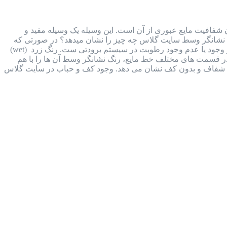
هده حرکت، رنگ و میزان شفافیت مایع عبوری از آن است. این وسیله یک وسیله مفید و
. نشانگر وسط سایت گلاس چه چیز را نشان میدهد؟ در صورتی که
وکیوم ناقص انجام شود، مقداری رطوبت وارد سیستم برودتی می شود. تغییر رنگ نشانگری که در وسط آن وجود دارد، نشان از وجود یا عدم وجود رطوبت در سیستم برودتی ست. رنگ زرد (wet)
ای تعبیه شده در قسمت های مختلف خط مایع، رنگ نشانگر وسط آن ها را با هم
ایع شفاف و بدون کف نشان می دهد. وجود کف و حباب در سایت گلاس