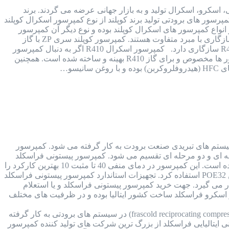
 پیستونی، اسکرو، اسکرال تولید و به بازار جهانی عرضه می گردند. برند
رسور های برودتی تولید برند کوپلند از نوع کمپرسور اسکرال کوپلند
 بوده که هر 2 نوع از کیفیت بسیار بالایی برخوردار هستند. کمپرسور کوپلند سری ZP یکی از انواع کمپرسور های اسکرال کوپلند بوده و نوع دیگر آن کمپرسور
کوپلند سری ZR است. ساختار کمپرسور کوپلند سری ZP با کمپرسور کوپلند سری ZR یکی بوده اما از نظر سازگاری با مبرد متفاوت هستند. کمپرسور کوپلند سری ZP با گاز
R410 سازگاری داشته و مخصوص این نوع گاز است اما کمپرسور کوپلند سری ZR با 3 گاز R22 و R143 و R407 سازگاری دارد. کمپرسور اسکرال R410 اگر به دنبال کمپرسور
های اسکرال سازگار با گاز R410 هستید، باید از کمپرسور اسکرال کوپلند سری ZP استفاده کنید. این کمپرسور ها مخصوص و برای گاز R410 بهینه و ساخته شده است. همچنین
یتالیا کمپرسور فراسکلد ایتالیا (FRASCOLD COMPRESSOR) در انواع سیستم های تبریدی صنعت برودت به کار گرفته می شود. کمپرسور
 تک مرحله ای و دو مرحله ای تقسیم می شود. کمپرسور پیستونی فراسکلد
کمپرسور پیستونی فراسکلد تک مرحله ای، ساخت کشور ایتالیا بوده و ظرفیت آن از 1.5 اسب بخار تا 50 اسب بخار گسترده است. این کمپرسور در دمای منفی 40 تا مثبت 10 بهترین کارکرد را
و در انواع سیستم های برودتی با کارایی های مختلف و متنوع کاربرد دارد. جهت روغنکاری این کمپرسور می توان از روغن POE32 استفاده کرد. تجهیزات استاندارد کمپرسور پیستونی فراسکلد
می گیرد. جهت خرید کمپرسور پیستونی فراسکلد و یا استعلام
 اسکرو فراسکلد ساخت کشور ایتالیا بوده و در ظرفیت های مختلف
کمپرسور پیستونی فراسکلد ایتالیا کمپرسور های سیلندر پیستونی فراسکلد (frascold reciprocating compressor) در سیستم های برودتی به کار گرفته
ی ایتالیایی فراسکلد از بزرگ ترین شرکت های تولید کننده کمپرسور