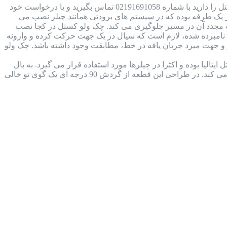
بررسی جامع چک ولو کستل ایتالیا + دانلود کاتالوگ در صورتی که قصد خرید و یا استعلام قیمت چک ولو کستل را دارید با شماره 02191691058 تماس بگیرید و یا درخواست خود
ل Castel Check Valve چیست؟ چک ولو کستل نوعی شیر یک طرفه بوده که در سیستم های برودتی همانند چیلر نصب می
ت مجدد آن در مسیر جلوگیری می کند. چک ولو کستل در کجا نصب
مبرده شده، لازم است که سیال در یک جهت حرکت کرده و وارونه
 جهت مبرد جریان یافه در خط، مطابقت وجود داشته باشد. چک ولو
 کاتالوگ شیر بال ولو کستل (castel ball valve) ساخت شرکت کستل ایتالیا بوده و اکثرا در چیلرها مورد استفاده قرار می گیرد. به بال
ولو، شیر های توپی نیز می گویند، زیرا ساختار داخل آن توپ مانند و ساده بوده و در سیال سیستم برودتی را قطع و وصل می کند. در طراحی این قطعه از گردش 90 درجه ای یک گوی تو خالی