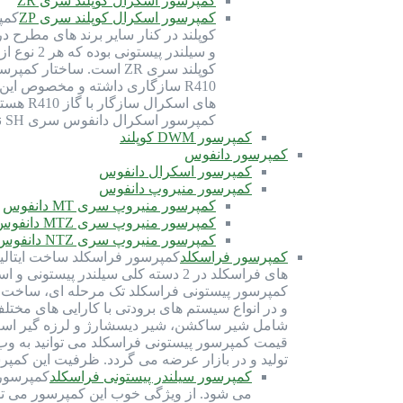
کمپرسور اسکرال کوپلند سری ZR
کمپرسور اسکرال کوپلند سری ZP
کوپلند در کنار سایر برند های مطرح 
کمپرسور اسکرال دانفوس سری SH نیز برای گاز R410 بهینه شده و سازگاری دارد. گاز R410 از دسته گاز های HFC (هیدروفلروکربن) بوده و با روغن سانیسو…
کمپرسور DWM کوپلند
کمپرسور دانفوس
کمپرسور اسکرال دانفوس
کمپرسور منیروپ دانفوس
کمپرسور منیروپ سری MT دانفوس
کمپرسور منیروپ سری MTZ دانفوس
کمپرسور منیروپ سری NTZ دانفوس
کمپرسور فراسکلد
های فراسکلد در 2 دسته کلی سیلندر
شامل شیر ساکشن، شیر دیسشارژ و لرزه گیر است. 
قیمت کمپرسور پیستونی فراسکلد می توانید به وب
تولید و در بازار عرضه می گردد. ظرفیت این کمپرسور ها از 70 اسب بخار تا 300 اسب بخار 
کمپرسور سیلندر پیستونی فراسکلد
می شود. از ویژگی خوب این کمپرسور می توان 