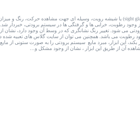
سایت گلاس یا شیشه رویت سایت گلاس (sight glass) یا شیشه رویت، وسیله ای جهت مشا
ز وجود رطوبت، خرابی ها و گرفتگی ها در سیستم برودتی، خبردار شد
 رنگ سبز (dry) نشان از عدم وجود رطوبت می باشد. همچنین می توان از سایت گلاس ه
بکند، این ابزار، مبرد مایع سیستم برودتی را به صورت ستونی از م
هده آن از طریق این ابزار ، نشان از وجود مشکل و…