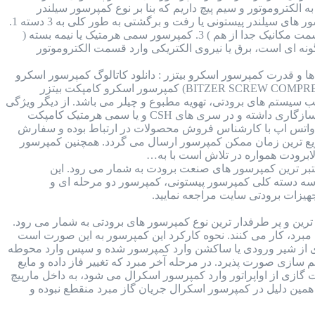
 الکتروموتور و سیم پیچ داریم که بنا بر نوع کمپرسور سیلندر
پیستونی ممکن است قسمت مکانیکال و الکتروموتور کمپرسور جدا از هم و یا در کنار هم قرار داشته باشند. کمپرسور های سیلندر پیستونی یا رفت و برگشتی به طور کلی به 3 دسته 1.
کمپرسور هرمتیک یا بسته ( سیم پیچی و مکانیکال در کنار همدیگر ) 2. کمپرسور اوپن درایو یا باز ( الکتروموتور و قسمت مکانیک جدا از هم ) 3. کمپرسور سمی هرمتیک یا نیمه بسته (
ونه ای است، برق یا نیروی الکتریکی وارد قسمت الکتروموتور
 : برند بیتزر آلمان : جدول مدل ها و قدرت کمپرسور اسکرو بیتزر : دانلود کاتالوگ کمپرسور اسکرو
بیتزر : قطعات داخلی کمپرسور اسکرو بیتزر : مقدار روغن کمپرسور اسکرو بیتزر : کمپرسور اسکرو بیتزر (BITZER SCREW COMPRESSOR) کمپرسور اسکرو کامپکت بیتزر
 سیستم های برودتی، تهویه مطبوع و چیلر می باشد. از دیگر ویژگی
های این کمپرسور می توان به بازدهی بالا و در مقابل وزن کم آن اشاره کرد. همچنین این کمپرسور با انواع مبرد ها سازگاری داشته و در سری های CSH و یا سمی هرمتیک کامپکت
 در واتس اپ با کارشناس فروش محصولات در ارتباط بوده و سفارش
 سریع ترین زمان ممکن کمپرسور ارسال می گردد. همچنین کمپرسور
ابرودت همواره در تلاش است با به…
Bitzer ) کمپرسور های برند بیتزر از معتبر ترین کمپرسور های صنعت برودت به شمار می رود. این
ر سه دسته کلی کمپرسور پیستونی، کمپرسور دو مرحله ای و
یزات برودتی سایت مراجعه نمایید.
 کمپرسور اسکرال کوپلند (copeland scroll compressor) از محبوب ترین و پر طرفدار ترین نوع کمپرسور های برودتی به شمار می رود.
 هدف متراکم سازی مبرد، کار می کنند. نحوه کارکرد این کمپرسور به این صورت است
گازی از شیر ورودی یا ساکشن وارد کمپرسور شده و سپس وارد محوطه
 سازی صورت پذیرد. در مرحله آخر مبرد که تغییر فاز داده و مایع
گازی از اواپراتور وارد کمپرسور اسکرال می شود، به داخل مارپیچ
 همین دلیل در کمپرسور اسکرال جریان گاز مبرد منقطع نبوده و