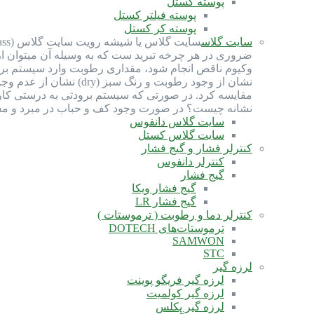
پوسته کستل
پوسته فیلتر کستل
پوسته کر کستل
سایت گلاس
ضروری در هر چرخه تبرید ست که به وسیله آن میتوان ا
نشان از وجود رطوبت و
مقایسه کرد. در صورتی که سیستم برودتی به درستی کار 
نشانه چیست؟ در صورت وجود کف و حباب در مبرد و مشا
سایت گلاس دانفوس
سایت گلاس کستل
کنترلر فشار و گیج فشار
کنترلر دانفوس
گیج فشار
گیج فشار ویکا
گیج فشار LR
کنترلر دما و رطوبت ( ترموستات )
ترموستات‌های DOTECH
SAMWON
STC
لرزه گیر
لرزه گیر فریگو پوینت
لرزه گیر کولمیت
لرزه گیر پکلس