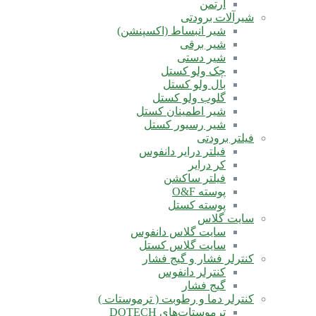
آرتمن
شیرآلات برودتی
شیر انبساط (اکسپنشن)
شیر برقی
شیر دستی
چک ولو کستل
بال ولو کستل
گلوب ولو کستل
شیر اطمینان کستل
شیر رسیور کستل
فیلتر برودتی
فیلتر درایر دانفوس
کر درایر
فیلتر ساکشن
پوسته O&F
پوسته کستل
سایت گلاس
سایت گلاس دانفوس
سایت گلاس کستل
کنترلر فشار و گیج فشار
کنترلر دانفوس
گیج فشار
کنترلر دما و رطوبت ( ترموستات )
ترموستات‌های DOTECH