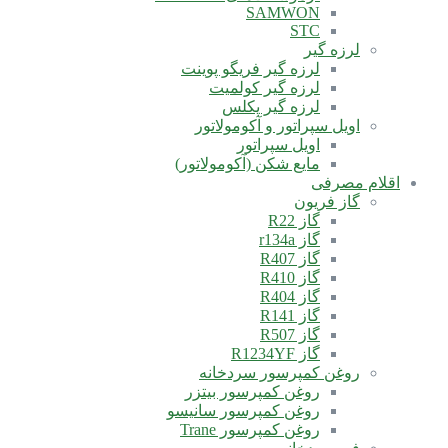
SAMWON
STC
لرزه گیر
لرزه گیر فریگو پوینت
لرزه گیر کولمیت
لرزه گیر پکلس
اویل سپراتور و آکومولاتور
اویل سپراتور
مایع شکن (آکومولاتور)
اقلام مصرفی
گاز فریون
گاز R22
گاز r134a
گاز R407
گاز R410
گاز R404
گاز R141
گاز R507
گاز R1234YF
روغن کمپرسور سردخانه
روغن کمپرسور بیتزر
روغن کمپرسور سانیسو
روغن کمپرسور Trane