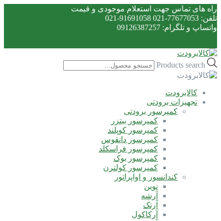
راه های تماس جهت استعلام موجودی و قیمت
تلفن: 77677053-021 91691058-021
واتساپ و تلگرام: 09126387257
Products search
کالابرودت
تجهیزات برودتی
کمپرسور برودتی
کمپرسور بیتزر
کمپرسور کوپلند
کمپرسور دانفوس
کمپرسور فراسکلد
کمپرسور بوک
کمپرسور کولترن
کندانسور و اواپراتور
نوین
آرشه
آرتک
آرکاکول