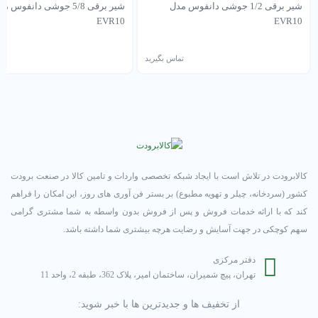
شیر برقی 1/2 جوشی دانفوس مدل
شیر برقی 5/8 جوشی دانفوس م
EVR10
EVR10
تماس بگیرید
تم
کالابرودت در تلاش است با ایجاد شبکه تخصصی واردات و تامین کالا در صنعت برودت
کشور (سردخانه، چیلر و تهویه مطبوع) بر بستر فن آوری های روز، این امکان را فراهم
کند که با ارائه خدمات فروش و پس از فروش بدون واسطه به شما مشتری گرامی
سهم کوچکی در جهت آسایش و رضایت هرچه بیشتری شما داشته باشد.
دفتر مرکزی
تهران، پیچ شمیران، ساختمان امیر، پلاک 362، طبقه 2، واحد 11
از تخفیف ها و جدیدترین ها با خبر شوید: