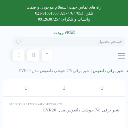
راه های تماس جهت استعلام موجودی و قیمت
تلفن: 77677053-021 91691058-021
واتساپ و تلگرام: 09126387257
Products
search
شیر برقی دانفوس
|
شیر برقی 7/8 جوشی دانفوس مدل EVR20
DANFOSS SOLENOID VALVE-EVR20S-7/8
شیر برقی 7/8 جوشی دانفوس مدل EVR20