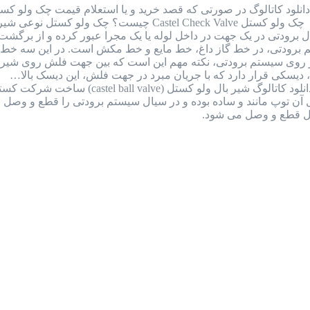
را به شماره واتس اپ 09126387257 ارسال نمایید. چک ولو کست
 برودتی در یک جهت در داخل لوله یا یک مجرا عبور کرده و از برگش
رودتی، در خط گاز داغ، خط مایع و خط مکش است. در این سه خط نا
ر روی سیستم برودتی، نکته مهم این است که بین جهت فلش روی شیر و
دیسکی قرار دارد که با جریان مبرد در جهت فلش، این دیسک بالا…
بررسی کامل بال ولو کستل ایتالیا + دانلود
ل قطع و وصل می شود.