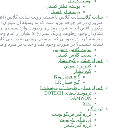
پوسته کستل
پوسته فیلتر کستل
پوسته کر کستل
سایت گلاس
ضروری در هر چرخه تبرید ست که به وسیله آن میتوان ا
نشان از وجود رطوبت و
مقایسه کرد. در صورتی که سیستم برودتی به درستی کار 
نشانه چیست؟ در صورت وجود کف و حباب در مبرد و مشا
سایت گلاس دانفوس
سایت گلاس کستل
کنترلر فشار و گیج فشار
کنترلر دانفوس
گیج فشار
گیج فشار ویکا
گیج فشار LR
کنترلر دما و رطوبت ( ترموستات )
ترموستات‌های DOTECH
SAMWON
STC
لرزه گیر
لرزه گیر فریگو پوینت
لرزه گیر کولمیت
لرزه گیر پکلس