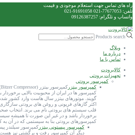
راه های تماس جهت استعلام موجودی و قیمت
تلفن: 77677053-021 91691058-021
واتساپ و تلگرام: 09126387257
Products search
وبلاگ
درباره ما
تماس با ما
کالابرودت
تجهیزات برودتی
کمپرسور برودتی
کمپرسور بیتزر
ک
کمپرسور ها در ایران از محبوبیت بالایی برخوردار 
گویند. موتورهای بیتزر سال هاست وارد کشور شده و 
اکثر گازهای فریونی و روغن های برودتی سازگاری 
قلب سیستم های برودتی نام می برند. انتخاب صحی
برخوردار باشد و در غیر این صورت تا همیشه سیست
کمپرسورهای برودتی بنا به سیستمی که در آن به 
کمپرسور پیستونی بیتزر
کمپرسور سیلندر پیس
دیگر آن کمپرسور رفت و برگشتی نیز هست. ک