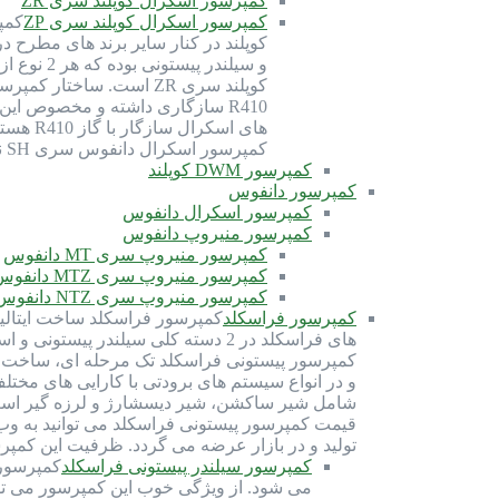
کمپرسور اسکرال کوپلند سری ZR
کمپرسور اسکرال کوپلند سری ZP
کوپلند در کنار سایر برند های مطرح 
کمپرسور اسکرال دانفوس سری SH نیز برای گاز R410 بهینه شده و سازگاری دارد. گاز R410 از دسته گاز های HFC (هیدروفلروکربن) بوده و با روغن سانیسو…
کمپرسور DWM کوپلند
کمپرسور دانفوس
کمپرسور اسکرال دانفوس
کمپرسور منیروپ دانفوس
کمپرسور منیروپ سری MT دانفوس
کمپرسور منیروپ سری MTZ دانفوس
کمپرسور منیروپ سری NTZ دانفوس
کمپرسور فراسکلد
های فراسکلد در 2 دسته کلی سیلندر
شامل شیر ساکشن، شیر دیسشارژ و لرزه گیر است. 
قیمت کمپرسور پیستونی فراسکلد می توانید به وب
تولید و در بازار عرضه می گردد. ظرفیت این کمپرسور ها از 70 اسب بخار تا 300 اسب بخار 
کمپرسور سیلندر پیستونی فراسکلد
می شود. از ویژگی خوب این کمپرسور می توان 