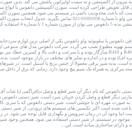
بیرون از اکسپنشن و به سمت اواپراتور، پاشش می کند. بدین صورت ما
 که باعث محدودیت دائمی در سیستم می شود. همچنین سوزن اکسپنش
 دانفوس یا سلونوئید ولو دانفوس یکی از اصلی ترین لوازم سردخانه
ستم تهویه مطبوع نصب می گردد. شرکت دانفوس مدل های متنوعی از شی
فریونی از جمله گاز R22 و R134 و R404 و R401 و R410 سازگار بوده و با سرعت و د
وشی)) و ((مهره ای)) بوده و در اندازه و سایز های مختلف در بازار موجود ا
است. بدنه شیر برقی معمولا از جنس برنج یا استیل است. در شیره
سته مرکزی به همراه یک سیم پیچ وجود دارد. زمانی که برق از داخل 
تی دانفوس که نام دیگر آن شیر قطع و وصل دیافراگمی (یا شات آف 
ه عبارتی دیگر قطع و وصل کردن جریان مبرد است. شیر دستی دانفوس
 باعث شده است اکثر تکنسین های سیستم های برودتی، از شیر دستی د
است اما وجود آن در زمان سرویس و نگهداری قابل توجه می شود. در 
از اتلاف گاز R22 یا دیگر مبرد موجود در سیستم، از شیر دستی استفاده می شود. 
ده و دارای ساختاری ساده است. این…