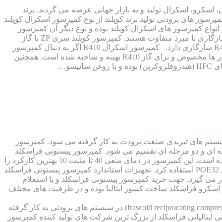
 پیستونی، اسکرو، اسکرال تولید و به بازار جهانی عرضه می گردند. برند
رسور های برودتی تولید برند کوپلند از نوع کمپرسور اسکرال کوپلند
 بوده که هر 2 نوع از کیفیت بسیار بالایی برخوردار هستند. کمپرسور کوپلند سری ZP یکی از انواع کمپرسور های اسکرال کوپلند بوده و نوع دیگر آن کمپرسور
کوپلند سری ZR است. ساختار کمپرسور کوپلند سری ZP با کمپرسور کوپلند سری ZR یکی بوده اما از نظر سازگاری با مبرد متفاوت هستند. کمپرسور کوپلند سری ZP با گاز
R410 سازگاری داشته و مخصوص این نوع گاز است اما کمپرسور کوپلند سری ZR با 3 گاز R22 و R143 و R407 سازگاری دارد. کمپرسور اسکرال R410 اگر به دنبال کمپرسور
های اسکرال سازگار با گاز R410 هستید، باید از کمپرسور اسکرال کوپلند سری ZP استفاده کنید. این کمپرسور ها مخصوص و برای گاز R410 بهینه و ساخته شده است. همچنین
یتالیا کمپرسور فراسکلد ایتالیا (FRASCOLD COMPRESSOR) در انواع سیستم های تبریدی صنعت برودت به کار گرفته می شود. کمپرسور
 تک مرحله ای و دو مرحله ای تقسیم می شود. کمپرسور پیستونی فراسکلد
کمپرسور پیستونی فراسکلد تک مرحله ای، ساخت کشور ایتالیا بوده و ظرفیت آن از 1.5 اسب بخار تا 50 اسب بخار گسترده است. این کمپرسور در دمای منفی 40 تا مثبت 10 بهترین کارکرد را
و در انواع سیستم های برودتی با کارایی های مختلف و متنوع کاربرد دارد. جهت روغنکاری این کمپرسور می توان از روغن POE32 استفاده کرد. تجهیزات استاندارد کمپرسور پیستونی فراسکلد
می گیرد. جهت خرید کمپرسور پیستونی فراسکلد و یا استعلام
 اسکرو فراسکلد ساخت کشور ایتالیا بوده و در ظرفیت های مختلف
کمپرسور پیستونی فراسکلد ایتالیا کمپرسور های سیلندر پیستونی فراسکلد (frascold reciprocating compressor) در سیستم های برودتی به کار گرفته
ی ایتالیایی فراسکلد از بزرگ ترین شرکت های تولید کننده کمپرسور