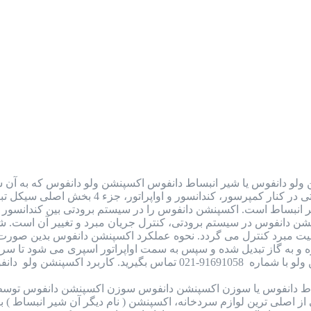
ولو دانفوس یا شیر انبساط دانفوس اکسپنشن ولو دانفوس که به آن شی
به شمار می رود. این قطعه در سیستم برودتی
یر انبساط است. اکسپنشن دانفوس را در سیستم برودتی بین کندانسور و 
سپنشن دانفوس در سیستم برودتی، کنترل جریان مبرد و تغییر آن است. ش
یت مبرد کنترل می گردد. نحوه عملکرد اکسپنشن دانفوس بدین صورت 
رد اکسپنشن ولو دانفوس (شیر…
ط دانفوس یا سوزن اکسپنشن دانفوس سوزن اکسپنشن دانفوس توسط
اصلی ترین لوازم سردخانه، اکسپنشن ( نام دیگر آن شیر انبساط ) بود