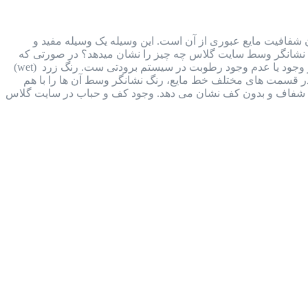
هده حرکت، رنگ و میزان شفافیت مایع عبوری از آن است. این وسیله یک وسیله مفید و
. نشانگر وسط سایت گلاس چه چیز را نشان میدهد؟ در صورتی که
وکیوم ناقص انجام شود، مقداری رطوبت وارد سیستم برودتی می شود. تغییر رنگ نشانگری که در وسط آن وجود دارد، نشان از وجود یا عدم وجود رطوبت در سیستم برودتی ست. رنگ زرد (wet)
ای تعبیه شده در قسمت های مختلف خط مایع، رنگ نشانگر وسط آن ها را با هم
ایع شفاف و بدون کف نشان می دهد. وجود کف و حباب در سایت گلاس