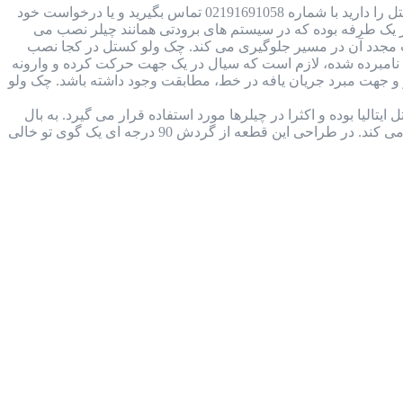
بررسی جامع چک ولو کستل ایتالیا + دانلود کاتالوگ در صورتی که قصد خرید و یا استعلام قیمت چک ولو کستل را دارید با شماره 02191691058 تماس بگیرید و یا درخواست خود
ل Castel Check Valve چیست؟ چک ولو کستل نوعی شیر یک طرفه بوده که در سیستم های برودتی همانند چیلر نصب می
ت مجدد آن در مسیر جلوگیری می کند. چک ولو کستل در کجا نصب
مبرده شده، لازم است که سیال در یک جهت حرکت کرده و وارونه
 جهت مبرد جریان یافه در خط، مطابقت وجود داشته باشد. چک ولو
 کاتالوگ شیر بال ولو کستل (castel ball valve) ساخت شرکت کستل ایتالیا بوده و اکثرا در چیلرها مورد استفاده قرار می گیرد. به بال
ولو، شیر های توپی نیز می گویند، زیرا ساختار داخل آن توپ مانند و ساده بوده و در سیال سیستم برودتی را قطع و وصل می کند. در طراحی این قطعه از گردش 90 درجه ای یک گوی تو خالی