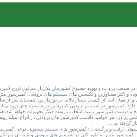
مپرسور بیتزر (Bitzer Compressor) در صنعت برودت و تهویه مطبوع کشورمان یکی از م
بوده و اکثر مشاورین و تکنسین های سیستم های برودتی، کمپرسور بیتزر 
از همان ابتدا از کیفیت بسیار بالایی برخوردار بود. همچنان پس از سال
دارد. کمپرسور در سیستم برودتی کمپرسور در سیستم های برودتی از 
ح و درست کمپرسور باعث انتخاب درست دیگر تجهیزات خواهد شد. همچنی
می پر دردسر خواهید داشت. کمپرسور های برودتی در انواع سیلندرپیست
کار گرفته می…
تونی (رفت و برگشتی) : کمپرسور های سیلندر پیستونی نوعی کمپرسور
مپرسور بیتزر به طور کلی در سیستم های برودتی وظیفه ی متراکم ک