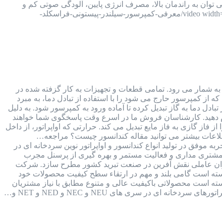
فراسکلد، می توان به راندمان بالا، مصرف انرژی پایین، آلودگی صوتی کم و
قیمت مناسب آن اشاره کرد. [video width="1920" height="1080" m4v="https://kalaboroodat.com/wp-content/uploads/2021/11/معرفی-کمپرسور-سیلندر-پیستونی-فراسکلد-
ی به شمار می رود. تمامی قطعات و تجهیزات به کار گزفته شده در
ه از کمپرسور حارج می شود را با استفاده از تبادل دما، به مبرد
ادل دما به گاز تبدیل کرده تا آماده ورود به کمپرسور شود. به دلیل
 برای اطلاع از لیست قیمت های کندانسور و اواپراتور با ما تماس بگیرید و یا به شماره واتس اپ 09126387257 پیام دهید. کارشناسان فروش ما در اسرع وقت پاسخگوی شما خواهند
فاز گازی به فاز مایع تبدیل می کند. حرارتی که اواپراتور، از داخل
طلاعات بیشتر می توانید مقاله کندانسور چیست؟ مراجعه…
صنایع برودتی نوین با بیش از 30 سال سابقه و فعالیت مستمر در صنعت برودت کشور و 15 سال تجربه موفق در تولید انواع کندانسور و اواپراتور نوین سردخانه ای در
 مشتری مداری و فعالیت مستمر و بهره گیری از پرسنل مجرب
عنوان عاملی نقش آفرین در صنعت تبرید کشور مطرح سازد. شرکت
 توانسته است گامی بلند و مهم در ارتقاء سطح کيفيت محصولات خود
وانسته است محصولاتی باکيفيت عالی و متنوع مطابق با نياز مشتريان
 ای در سری های NEU و NEC و NED و NET و…