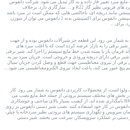
یع مبرد تغییر فاز داده و به گاز تبدیل می شود. شرکت دانفوس
برای انواع اکسپنشن ولو ها، انواع سوزن های قابل تعویض طراحی کرده است. سوزن اکسپنشن دانفوس با انواع مبرد های فریونی نظیر گاز R22 و … سازگاری دارد. برخلاف
ن مانند دریچه ای، ناخالصی هایی که ممکن است در مبرد باشد
را فیلتر می کند. برای استعلام قیمت اکسپنشن ولو با شماره 91691058-021 تماس بگیرید. جدول انتخاب سوزن اکسپنشن دانفوس برای اکسپنشن بدنه 2 دانفوس می توان از سوزن
 به شمار می رود. این قطعه جز شیرآلات دانفوس بوده و از جهت
ر برقی را به بازار عرضه کرده است که با اغلب مبرد های
قت بالا و کمترین خطا، می تواند فرمان باز یا بسته شدن خط مایع سیستم را اجرا کند. شیر برقی
ست. بدنه شیر برقی دارای دریچه ورودی و خروجی است. جریان مبرد نیز به
ای برقی از نیروی مغناطیسی جهت قطع و وصل کردن جریان سیال
سیم پیچ عبور می کند، باعث ایجاد نیروی الکترومغناطیسی می شود…
ولو) است، از محصولات کاربردی دانفوس به شمار می رود. کار
 در بخش های مختلف سیستم برودتی از جمله خط مایع نصب می
شود. نحوه اتصال این شیر به سیستم برودتی به صورت مهره ای یا جوشی است. شیر دستی دانفوس که با سری BML نامگذاری شده اند، از کیفیت بسیار بالای ساختی و جوشکاری
انفوس در کار خود استفاده کنند. نصب شیر دستی دانفوس بر روی
زمان سرویس و نگهداری سیستم های برودتی نظیر سردخانه یا چیلر،
همچنین وجود شیر دستی بر عملکرد سرویسکار، سرعت می بخشد. شیر دستی