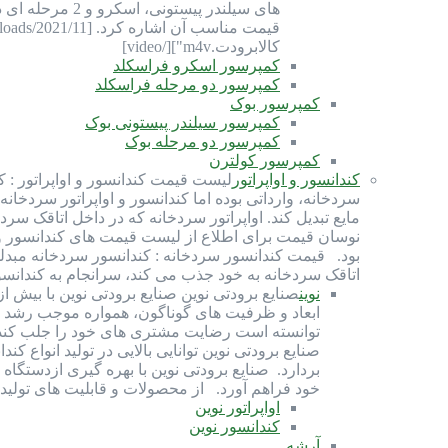
های سیلندر پی
کالابرودت.m4v"][/video]
کمپرسور اسکرو فراسکلد
کمپرسور دو مرحله فراسکلد
کمپرسور بوک
کمپرسور سیلندر پیستونی بوک
کمپرسور دو مرحله بوک
کمپرسور کولترن
کندانسور و اواپراتور
لیست قیمت کندانسور و اواپراتور : ک
سردخانه، وارداتی بوده اما کندانسور و اواپراتور سردخانه
مایع تبدیل کند. اواپراتور سردخانه که در داخل اتاقک سرد
بود. قیمت کندانسور سردخانه : کندانسور سردخانه مبدلی ح
اتاقک سردخانه به خود جذب می کند، سرانجام به کندانس
نوین
ابعاد و ظرفیت های گوناگون، همواره موجب رشد و
توانسته است رضایت مشتری های خود را جلب کند و
صنايع برودتی نوين توانايی بالایی در توليد انواع
بردارد. صنایع برودتی نوین با بهره گيری ازدستگاه
خود فراهم آورد. از محصولات و قابلیت های تولیدی صنایع بر
اواپراتور نوین
کندانسور نوین
آرشه