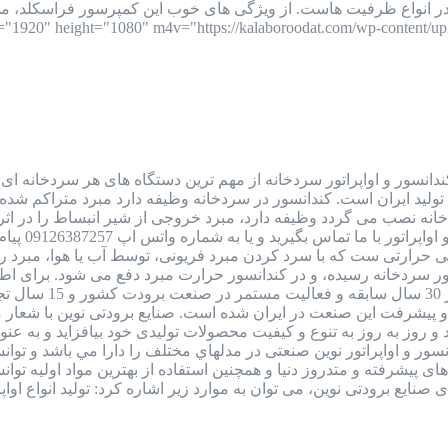
ستونی، اسکرو و 2 مرحله ای در انواع ظرفیت هاست. از ویژگی های خوب این کمپرسور 
ندانسور و اواپراتور سردخانه از مهم ترین دستگاه های هر سردخانه ا
 تولید ایران است. کندانسور در سردخانه وظیفه دارد مبرد متراکم شده ک
خانه نصب می گردد وظیفه دارد، مبرد خروجی از شیر انبساط را در اثر تب
نوسان قیمت
رارتی ست که با سرد کردن مبرد فریونی، توسط آب یا هوا، مبرد را از 
ور سردخانه رسیده، و در کندانسور حرارت مبرد دفع می شود. برای ا
صنایع برودتی نوین 
 پیشرفت این صنعت در ایران شده است. صنایع برودتی نوین با شعار
 روز به روز به تنوع و کیفیت محصولات تولیدی خود بیافزاید و به 
 کندانسور و اواپراتور نوین صنعتی در مدلهاي مختلف را دارا مي باشد و
 های پيشرفته و متدروز دنيا و همچنين استفاده از بهترين مواد اوليه ت
ودتی نوین، می توان به موارد زیر اشاره کرد: تولید انواع اواپراتورهای سردخانه