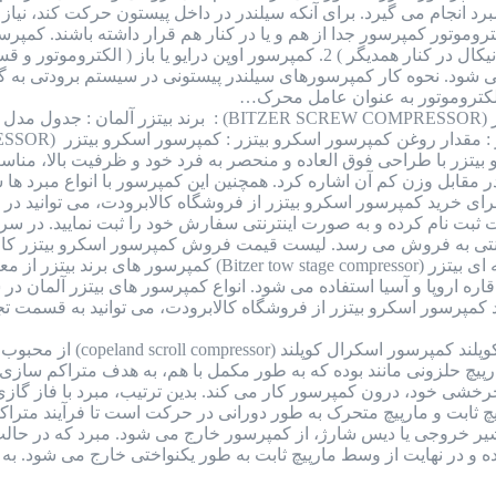
 انجام می گیرد. برای آنکه سیلندر در داخل پیستون حرکت کند، نیاز به
ی شود. نحوه کار کمپرسورهای سیلندر پیستونی در سیستم برودتی به گ
کتروموتور به عنوان عامل محرک…
کمپرسور اسکرو بیتزر (BITZER SCREW COMPRESSOR)
زر با طراحی فوق العاده و منحصر به فرد خود و ظرفیت بالا، مناسب
برای خرید کمپرسور اسکرو بیتزر از فروشگاه کالابرودت، می توانید
ایت ثبت نام کرده و به صورت اینترنتی سفارش خود را ثبت نمایید. در
ترنتی به فروش می رسد. لیست قیمت فروش کمپرسور اسکرو بیتزر کال
کمپرسور دو مرحله ای بیتزر (tow stage compressor
ره اروپا و آسیا استفاده می شود. انواع کمپرسور های بیتزر آلمان د
مپرسور اسکرو بیتزر از فروشگاه کالابرودت، می توانید به قسمت تجه
کمپرسور اسکرال کوپلند
م کارکرد این کمپرسور به صورت 2 مارپیچ حلزونی مانند بوده که به طور مکمل با هم، به
 چرخشی خود، درون کمپرسور کار می کند. بدین ترتیب، مبرد با فاز 
چ ثابت و مارپیچ متحرک به طور دورانی در حرکت است تا فرآیند متراکم
شیر خروجی یا دیس شارژ، از کمپرسور خارج می شود. مبرد که در حالت 
ه و در نهایت از وسط مارپیچ ثابت به طور یکنواختی خارج می شود. به