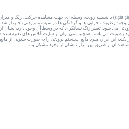
سایت گلاس یا شیشه رویت سایت گلاس (sight glass) یا شیشه رویت، وسیله ای جهت مشا
ز وجود رطوبت، خرابی ها و گرفتگی ها در سیستم برودتی، خبردار شد
 رنگ سبز (dry) نشان از عدم وجود رطوبت می باشد. همچنین می توان از سایت گلاس ه
بکند، این ابزار، مبرد مایع سیستم برودتی را به صورت ستونی از م
هده آن از طریق این ابزار ، نشان از وجود مشکل و…