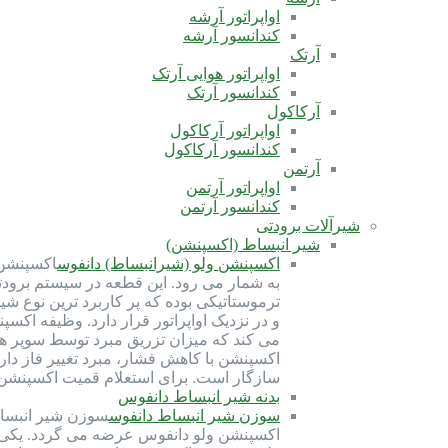
اواپراتور آرشه
کندانسور آرشه
آرتک
اواپراتور هوایی آرتک
کندانسور آرتک
آرکاکول
اواپراتور آرکاکول
کندانسور آرکاکول
آرتمن
اواپراتور آرتمن
کندانسور آرتمن
شیرآلات برودتی
شیر انبساط (اکسپنشن)
اکسپنشن ولو (شیرانبساط) دانفوس
اکسپنشن 
ترموستاتیکی بوده که پر کاربرد ترین نوع ش
و در نزدیک اواپراتور قرار دارد. وظیفه اک
می کند که میزان تزریق مبرد توسط سوپر ه
سازگار است. برای استعلام قمیت اکسپنشن ولو با شماره 91691058-021 تماس بگیرید. کارب
بدنه شیر انبساط دانفوس
سوزن شیر انبساط دانفوس
سوزن شیر انبسا
اکسپنشن ولو دانفوس عرضه می گردد. یکی از 