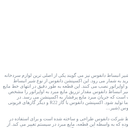
ر انبساط دانفوس نیز می گویند یکی از اصلی ترین لوازم سردخانه
 در کنار کمپرسور، کندانسور و اواپراتور، جزء 4 بخش اصلی سیکل تبرید به شمار می رود. این اکسپنشن دانفوس از نوع شیر انبساط
اواپراتور نصب می کنند. این قطعه به طور دقیق در انتهای خط مایع
یر انبساط دانفوس مقدار تزریق مایع مبرد به اواپراتور را مشخص
است که جریان مبرد مایع پرفشار به اکسپنشن می رسد. در
اکسپنشن با کاهش فشار، مبرد تغییر فاز داره و به گاز تبدیل شده و سپس به سمت اواپراتور اسپری می شود تا سرما تولید شود. اکسپنشن دانفوس با گاز R22 و دیگر گازهای فریونی
 شرکت دانفوس طراحی و ساخته شده است و برای استفاده در
ه که به واسطه این قطعه، مایع مبرد در سیستم تغییر می کند. از