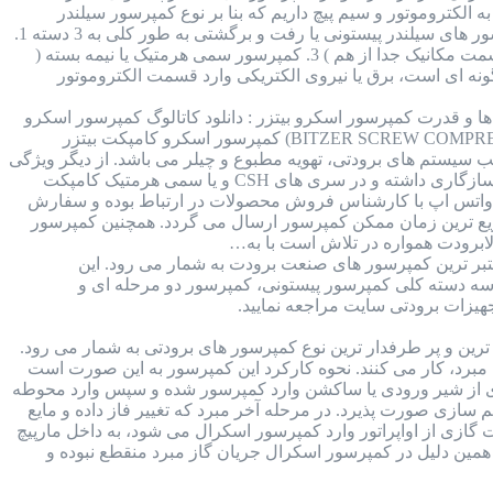
 الکتروموتور و سیم پیچ داریم که بنا بر نوع کمپرسور سیلندر
پیستونی ممکن است قسمت مکانیکال و الکتروموتور کمپرسور جدا از هم و یا در کنار هم قرار داشته باشند. کمپرسور های سیلندر پیستونی یا رفت و برگشتی به طور کلی به 3 دسته 1.
کمپرسور هرمتیک یا بسته ( سیم پیچی و مکانیکال در کنار همدیگر ) 2. کمپرسور اوپن درایو یا باز ( الکتروموتور و قسمت مکانیک جدا از هم ) 3. کمپرسور سمی هرمتیک یا نیمه بسته (
ونه ای است، برق یا نیروی الکتریکی وارد قسمت الکتروموتور
 : برند بیتزر آلمان : جدول مدل ها و قدرت کمپرسور اسکرو بیتزر : دانلود کاتالوگ کمپرسور اسکرو
بیتزر : قطعات داخلی کمپرسور اسکرو بیتزر : مقدار روغن کمپرسور اسکرو بیتزر : کمپرسور اسکرو بیتزر (BITZER SCREW COMPRESSOR) کمپرسور اسکرو کامپکت بیتزر
 سیستم های برودتی، تهویه مطبوع و چیلر می باشد. از دیگر ویژگی
های این کمپرسور می توان به بازدهی بالا و در مقابل وزن کم آن اشاره کرد. همچنین این کمپرسور با انواع مبرد ها سازگاری داشته و در سری های CSH و یا سمی هرمتیک کامپکت
 در واتس اپ با کارشناس فروش محصولات در ارتباط بوده و سفارش
 سریع ترین زمان ممکن کمپرسور ارسال می گردد. همچنین کمپرسور
ابرودت همواره در تلاش است با به…
Bitzer ) کمپرسور های برند بیتزر از معتبر ترین کمپرسور های صنعت برودت به شمار می رود. این
ر سه دسته کلی کمپرسور پیستونی، کمپرسور دو مرحله ای و
یزات برودتی سایت مراجعه نمایید.
 کمپرسور اسکرال کوپلند (copeland scroll compressor) از محبوب ترین و پر طرفدار ترین نوع کمپرسور های برودتی به شمار می رود.
 هدف متراکم سازی مبرد، کار می کنند. نحوه کارکرد این کمپرسور به این صورت است
گازی از شیر ورودی یا ساکشن وارد کمپرسور شده و سپس وارد محوطه
 سازی صورت پذیرد. در مرحله آخر مبرد که تغییر فاز داده و مایع
گازی از اواپراتور وارد کمپرسور اسکرال می شود، به داخل مارپیچ
 همین دلیل در کمپرسور اسکرال جریان گاز مبرد منقطع نبوده و