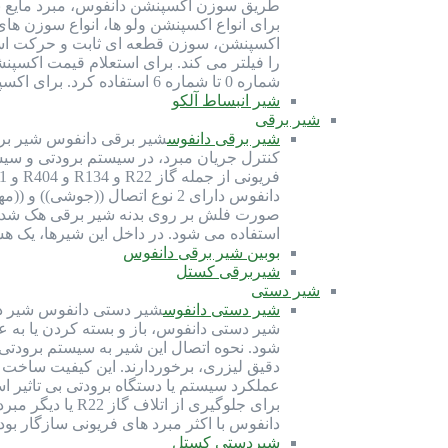
طریق سوزن اکسپنشن دانفوس، مبرد مایع به 
اکسپنشن، سوزن قطعه ای ثابت و حرکت است
شماره 0 تا شماره 6 استفاده کرد. برای اکسپنشن بدنه 5 دانفوس می توان از سوزن شماره 1 تا شماره 4 استفاده کرد. برای…
شیر انبساط آلکو
شیر برقی
شیر برقی دانفوس
شیر برقی دانفوس شیر برقی
کنترل جریان مبرد، در سیستم برودتی و سی
دانفوس دارای 2 نوع اتصال ((ج
صورت فلش بر روی بدنه شیر برقی هک شده 
استفاده می شود. در داخل این شیرها، یک ه
بوبین شیر برقی دانفوس
شیربرقی کستل
شیر دستی
شیر دستی دانفوس
شیر دستی دانفوس شیر دس
شیر دستی دانفوس، باز و بسته کردن یا ب
دقیق لیزری، برخوردارند. این کیفیت ساخت
عملکرد سیستم یا دستگاه برودتی بی تاثیر 
برای جلوگیری 
دانفوس با اکثر مبرد های فریونی سازگار بو
شیردستی کستل