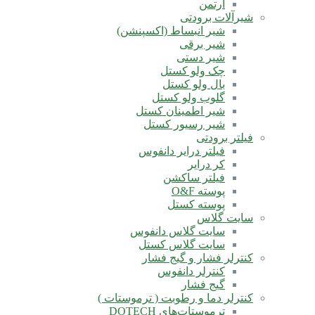
آرتمن
شیرآلات برودتی
شیر انبساط (اکسپنشن)
شیر برقی
شیر دستی
چک ولو کستل
بال ولو کستل
گلوب ولو کستل
شیر اطمینان کستل
شیر رسیور کستل
فیلتر برودتی
فیلتر درایر دانفوس
کر درایر
فیلتر ساکشن
پوسته O&F
پوسته کستل
سایت گلاس
سایت گلاس دانفوس
سایت گلاس کستل
کنترلر فشار و گیج فشار
کنترلر دانفوس
گیج فشار
کنترلر دما و رطوبت ( ترموستات )
ترموستات‌های DOTECH