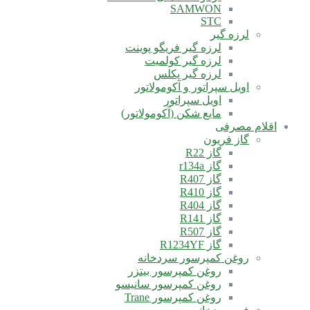
SAMWON
STC
لرزه گیر
لرزه گیر فریگو پوینت
لرزه گیر کولمیت
لرزه گیر پکلس
اویل سپراتور و آکومولاتور
اویل سپراتور
مایع شکن (آکومولاتور)
اقلام مصرفی
گاز فریون
گاز R22
گاز r134a
گاز R407
گاز R410
گاز R404
گاز R141
گاز R507
گاز R1234YF
روغن کمپرسور سردخانه
روغن کمپرسور بیتزر
روغن کمپرسور سانیسو
روغن کمپرسور Trane