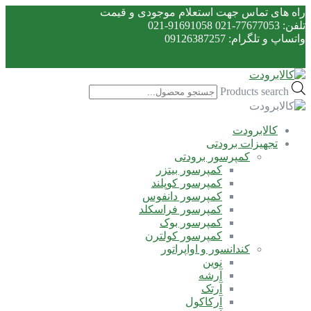
راه های تماس جهت استعلام موجودی و قیمت
تلفن: 77677053-021 91691058-021
واتساپ و تلگرام: 09126387257
Products search
کالابرودت
تجهیزات برودتی
کمپرسور برودتی
کمپرسور بیتزر
کمپرسور کوپلند
کمپرسور دانفوس
کمپرسور فراسکلد
کمپرسور بوک
کمپرسور کولترن
کندانسور و اواپراتور
نوین
آرشه
آرتک
آرکاکول