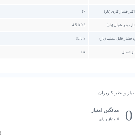
MP55 از مواد با کیفیت و مقاوم ساخته شده است که آن را در برابر شرایط محیطی مختلف مقاوم می‌سازد.
کثر فشار کاری (بار)
17
مانند سایر محصولات دانفوس، MP55 نیز به 
ده می‌شود.
ر دیفرنشیال (بار)
0.3 تا 4.5
ه فشار قابل تنظیم (بار)
8 تا 32
ز اتصال
1/4
تیاز و نظر کاربران
0
میانگین امتیاز
0 امتیاز و رای