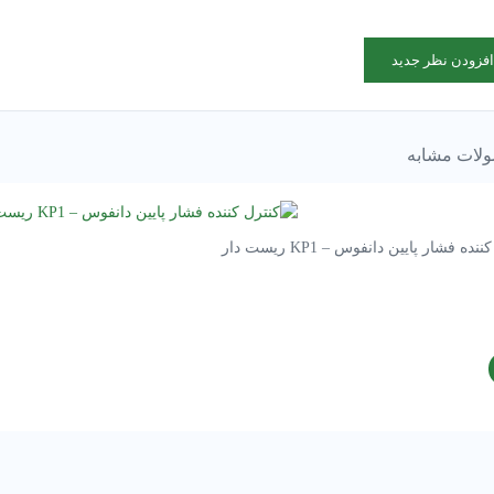
افزودن نظر جدید
لات مشابه
نده فشار پایین دانفوس – KP1 ریست دار