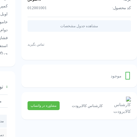
کمپرس
کد محصول:
012001001
اویل
خاموش
مشاهده جدول مشخصات
دوام 
فشاز
تماس بگیرید
جداگا
و ته
موجود
نمی‌
تو
م
کارشناس کالابرودت
مشاوره در واتساپ
1. محدوده فشار:
2. سیستم زمان‌بندی داخلی:
مد
فشار ر
3. اتصال الکتریکی:
دم