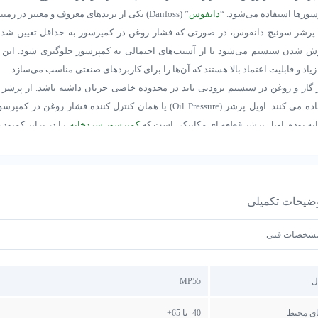
ورها استفاده می‌شود. “
دانفوس
” (Danfoss) یکی از برندهای معروف و معتبر در زمینه تولید این نوع تجهیزات است.
 پرشر سوئیچ دانفوس، در صورتی که فشار روغن در کمپرسور به حداقل تعیین شده 
 شدن سیستم می‌شود تا از آسیب‌های احتمالی به کمپرسور جلوگیری شود. این دستگ
زیاد و قابلیت اعتماد بالا هستند که آن‌ها را برای کاربردهای صنعتی مناسب می‌سازد.
 گاز و روغن در سیستم برودتی باید در محدوده خاصی جریان داشته باشد. از پرشر
استفاده می کنند. اویل پرشر (Oil Pressure) یا همان کنترل کننده
نه بوده. اویل پرشر قطعه ای مکانیکی است که
کمپرسور سردخانه
را در برابر کمبود
اویل پرشر سوئیچ دانفوس مدل MP55 یک دستگاه حفاظتی برای کنترل فشا
ویه مطبوع کاربرد دارد. این مدل به‌طور خاص برای محافظت از کمپرسورها در بر
رسد، طراحی شده است.
ضیحات تکمیلی
ویژگی‌ها و مشخصات اصلی MP55:
شخصات فنی
MP55 قابلیت تنظیم در محدوده‌های مختلف فشار را دارد که آن را برای کاربردهای مختلف مناسب می‌سازد.
این دستگاه دارای یک تایمر داخلی است که زمان مشخصی (معم
ل
MP55
وغن به سطح ایمن برسد. اگر فشار روغن در این زمان به سطح ایمن نرسد، MP55 کمپرسور را خاموش می‌کند.
این دستگاه معمولاً دارای اتصالات الکتریکی استاندارد است که آن را با
ای محیط
40- تا 65+