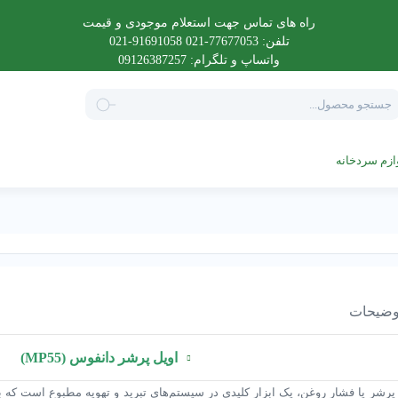
راه های تماس جهت استعلام موجودی و قیمت
تلفن: 77677053-021 91691058-021
واتساپ و تلگرام: 09126387257
Product
searc
ازم سردخانه
ضیحات
اویل پرشر دانفوس (MP55)
پرشر یا فشار روغن، یک ابزار کلیدی در سیستم‌های تبرید و تهویه مطبوع است که ب