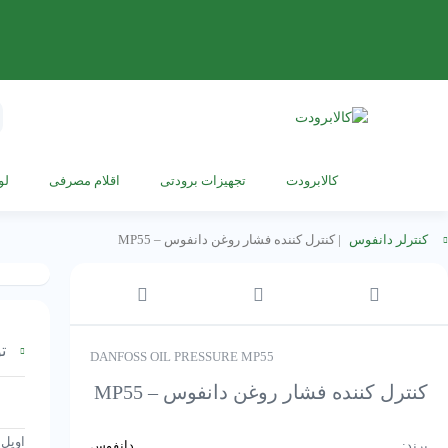
s
h
کالابرودت
تجهیزات برودتی
اقلام مصرفی
لو
کنترلر دانفوس
|
کنترل کننده فشار روغن دانفوس – MP55
تو
DANFOSS OIL PRESSURE MP55
کنترل کننده فشار روغن دانفوس – MP55
اویل 
برند:
دانفوس