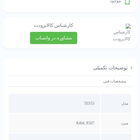
موجود
کارشناس کالابرودت
مشاوره در واتساپ
توضیحات تکمیلی
مشخصات فنی
مدل
TES55
مبرد
R404, R507