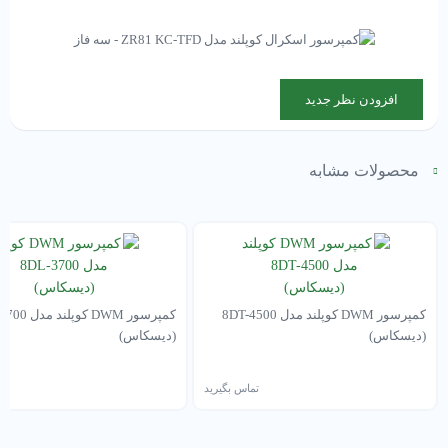
افزودن نظر جدید
محصولات مشابه
کمپرسور DWM کوپلند مدل 8DT-4500
کمپرسور DWM کوپ
(دیسکاس)
(دیسکاس)
تماس بگیرید
تم