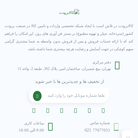
کالابرودت در تلاش است با ایجاد شبکه تخصصی واردات و تامین کالا در صنعت برودت
کشور (سردخانه، چیلر و تهویه مطبوع) بر بستر فن آوری های روز، این امکان را فراهم
کند که با ارائه خدمات فروش و پس از فروش بدون واسطه به شما مشتری گرامی
سهم کوچکی در جهت آسایش و رضایت هرچه بیشتری شما داشته باشد.
دفتر مرکزی
تهران، پیچ شمیران، ساختمان امیر، پلاک 362، طبقه 2، واحد 11
از تخفیف ها و جدیدترین ها با خبر شوید:
شماره تماس
ساعات کاری
77677053
021
9:00 الی 18:00