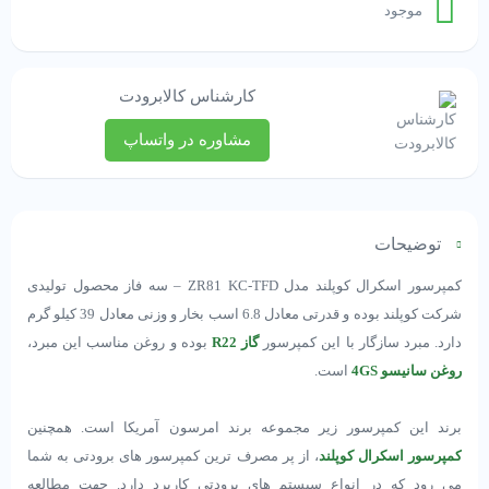
موجود
کارشناس کالابرودت
مشاوره در واتساپ
توضیحات
کمپرسور اسکرال کوپلند مدل ZR81 KC-TFD – سه فاز محصول تولیدی
شرکت کوپلند بوده و قدرتی معادل 6.8 اسب بخار و وزنی معادل 39 کیلو گرم
دارد. مبرد سازگار با این کمپرسور
گاز R22
بوده و روغن مناسب این مبرد،
روغن سانیسو 4GS
است.
برند این کمپرسور زیر مجموعه برند امرسون آمریکا است. همچنین
کمپرسور اسکرال کوپلند
، از پر مصرف ترین کمپرسور های برودتی به شما
می رود که در انواع سیستم های برودتی کاربرد دارد. جهت مطالعه