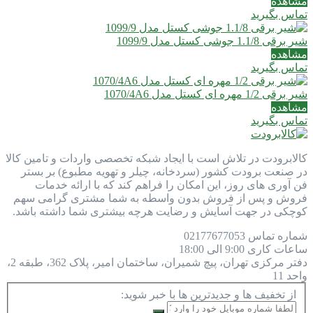
مشاهده
تماس بگیرید
شیر برقی 1.1/8 جوشی کستل مدل 1099/9
مشاهده
تماس بگیرید
شیر برقی 1/2 مهره ای کستل مدل 1070/4A6
مشاهده
تماس بگیرید
کالابرودت در تلاش است با ایجاد شبکه تخصصی واردات و تامین کالا
در صنعت برودت کشور (سردخانه، چیلر و تهویه مطبوع) بر بستر
فن آوری های روز، این امکان را فراهم کند که با ارائه خدمات
فروش و پس از فروش بدون واسطه به شما مشتری گرامی سهم
کوچکی در جهت آسایش و رضایت هرچه بیشتری شما داشته باشد.
شماره تماس
77677053
021
ساعات کاری
9:00 الی 18:00
دفتر مرکزی
تهران، پیچ شمیران، ساختمان امیر، پلاک 362، طبقه 2،
واحد 11
از تخفیف ها و جدیدترین ها با خبر شوید: