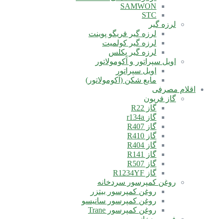
SAMWON
STC
لرزه گیر
لرزه گیر فریگو پوینت
لرزه گیر کولمیت
لرزه گیر پکلس
اویل سپراتور و آکومولاتور
اویل سپراتور
مایع شکن (آکومولاتور)
اقلام مصرفی
گاز فریون
گاز R22
گاز r134a
گاز R407
گاز R410
گاز R404
گاز R141
گاز R507
گاز R1234YF
روغن کمپرسور سردخانه
روغن کمپرسور بیتزر
روغن کمپرسور سانیسو
روغن کمپرسور Trane