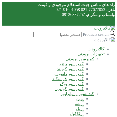
راه های تماس جهت استعلام موجودی و قیمت
تلفن: 77677053-021 91691058-021
واتساپ و تلگرام: 09126387257
Products search
کالابرودت
تجهیزات برودتی
کمپرسور برودتی
کمپرسور بیتزر
کمپرسور کوپلند
کمپرسور دانفوس
کمپرسور فراسکلد
کمپرسور بوک
کمپرسور کولترن
کندانسور و اواپراتور
نوین
آرشه
آرتک
آرکاکول