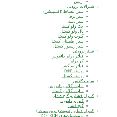
آرتمن
شیرآلات برودتی
شیر انبساط (اکسپنشن)
شیر برقی
شیر دستی
چک ولو کستل
بال ولو کستل
گلوب ولو کستل
شیر اطمینان کستل
شیر رسیور کستل
فیلتر برودتی
فیلتر درایر دانفوس
کر درایر
فیلتر ساکشن
پوسته O&F
پوسته کستل
سایت گلاس
سایت گلاس دانفوس
سایت گلاس کستل
کنترلر فشار و گیج فشار
کنترلر دانفوس
گیج فشار
کنترلر دما و رطوبت ( ترموستات )
ترموستات‌های DOTECH