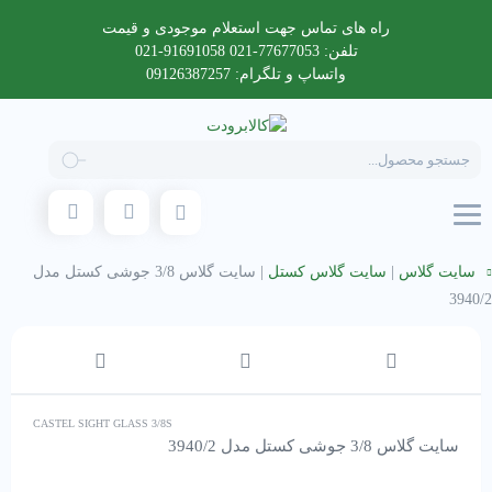
راه های تماس جهت استعلام موجودی و قیمت
تلفن: 77677053-021 91691058-021
واتساپ و تلگرام: 09126387257
Products
search
سایت گلاس
|
سایت گلاس کستل
|
سایت گلاس 3/8 جوشی کستل مدل
3940/2
CASTEL SIGHT GLASS 3/8S
سایت گلاس 3/8 جوشی کستل مدل 3940/2