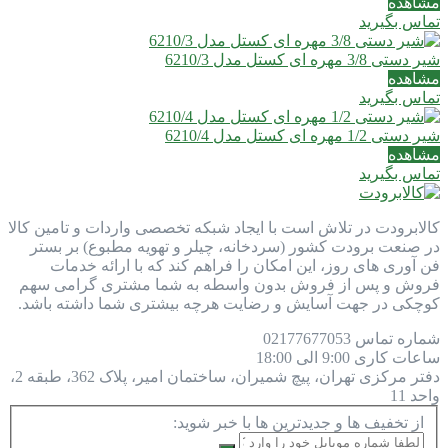
مشاهده
تماس بگیرید
شیر دستی 3/8 مهره ای کستل مدل 6210/3
مشاهده
تماس بگیرید
شیر دستی 1/2 مهره ای کستل مدل 6210/4
مشاهده
تماس بگیرید
کالابرودت در تلاش است با ایجاد شبکه تخصصی واردات و تامین کالا
در صنعت برودت کشور (سردخانه، چیلر و تهویه مطبوع) بر بستر
فن آوری های روز، این امکان را فراهم کند که با ارائه خدمات
فروش و پس از فروش بدون واسطه به شما مشتری گرامی سهم
کوچکی در جهت آسایش و رضایت هرچه بیشتری شما داشته باشد.
شماره تماس
77677053
021
ساعات کاری
9:00 الی 18:00
دفتر مرکزی
تهران، پیچ شمیران، ساختمان امیر، پلاک 362، طبقه 2،
واحد 11
از تخفیف ها و جدیدترین ها با خبر شوید: