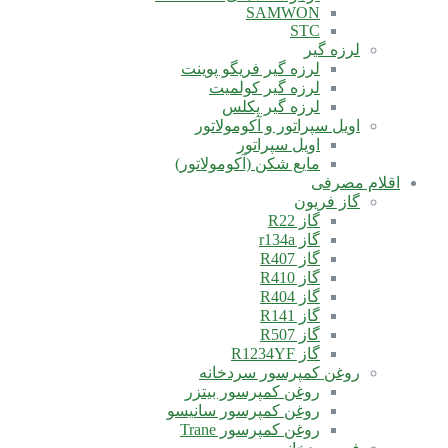
SAMWON
STC
لرزه گیر
لرزه گیر فریگو پوینت
لرزه گیر کولمیت
لرزه گیر پکلس
اویل سپراتور و آکومولاتور
اویل سپراتور
مایع شکن (آکومولاتور)
اقلام مصرفی
گاز فریون
گاز R22
گاز r134a
گاز R407
گاز R410
گاز R404
گاز R141
گاز R507
گاز R1234YF
روغن کمپرسور سردخانه
روغن کمپرسور بیتزر
روغن کمپرسور سانیسو
روغن کمپرسور Trane