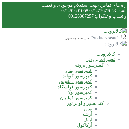
راه های تماس جهت استعلام موجودی و قیمت
تلفن: 77677053-021 91691058-021
واتساپ و تلگرام: 09126387257
Products search
کالابرودت
تجهیزات برودتی
کمپرسور برودتی
کمپرسور بیتزر
کمپرسور کوپلند
کمپرسور دانفوس
کمپرسور فراسکلد
کمپرسور بوک
کمپرسور کولترن
کندانسور و اواپراتور
نوین
آرشه
آرتک
آرکاکول