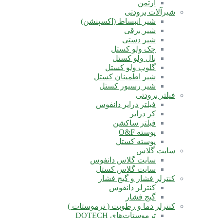
آرتمن
شیرآلات برودتی
شیر انبساط (اکسپنشن)
شیر برقی
شیر دستی
چک ولو کستل
بال ولو کستل
گلوب ولو کستل
شیر اطمینان کستل
شیر رسیور کستل
فیلتر برودتی
فیلتر درایر دانفوس
کر درایر
فیلتر ساکشن
پوسته O&F
پوسته کستل
سایت گلاس
سایت گلاس دانفوس
سایت گلاس کستل
کنترلر فشار و گیج فشار
کنترلر دانفوس
گیج فشار
کنترلر دما و رطوبت ( ترموستات )
ترموستات‌های DOTECH