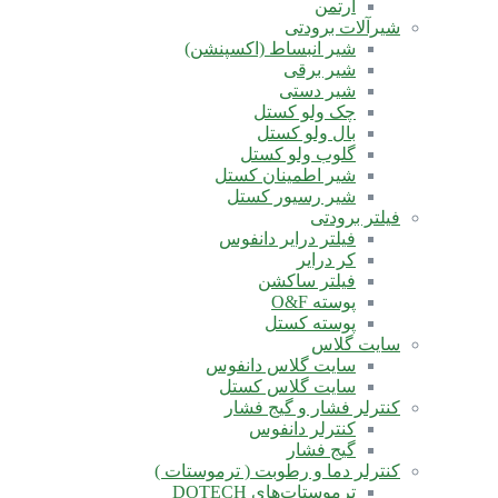
آرتمن
شیرآلات برودتی
شیر انبساط (اکسپنشن)
شیر برقی
شیر دستی
چک ولو کستل
بال ولو کستل
گلوب ولو کستل
شیر اطمینان کستل
شیر رسیور کستل
فیلتر برودتی
فیلتر درایر دانفوس
کر درایر
فیلتر ساکشن
پوسته O&F
پوسته کستل
سایت گلاس
سایت گلاس دانفوس
سایت گلاس کستل
کنترلر فشار و گیج فشار
کنترلر دانفوس
گیج فشار
کنترلر دما و رطوبت ( ترموستات )
ترموستات‌های DOTECH