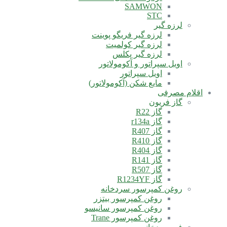
SAMWON
STC
لرزه گیر
لرزه گیر فریگو پوینت
لرزه گیر کولمیت
لرزه گیر پکلس
اویل سپراتور و آکومولاتور
اویل سپراتور
مایع شکن (آکومولاتور)
اقلام مصرفی
گاز فریون
گاز R22
گاز r134a
گاز R407
گاز R410
گاز R404
گاز R141
گاز R507
گاز R1234YF
روغن کمپرسور سردخانه
روغن کمپرسور بیتزر
روغن کمپرسور سانیسو
روغن کمپرسور Trane