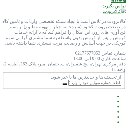
مشاهده
تماس بگیرید
کالابرودت در تلاش است با ایجاد شبکه تخصصی واردات و تامین کالا
در صنعت برودت کشور (سردخانه، چیلر و تهویه مطبوع) بر بستر
فن آوری های روز، این امکان را فراهم کند که با ارائه خدمات
فروش و پس از فروش بدون واسطه به شما مشتری گرامی سهم
کوچکی در جهت آسایش و رضایت هرچه بیشتری شما داشته باشد.
شماره تماس
77677053
021
ساعات کاری
9:00 الی 18:00
دفتر مرکزی
تهران، پیچ شمیران، ساختمان امیر، پلاک 362، طبقه 2،
واحد 11
از تخفیف ها و جدیدترین ها با خبر شوید: