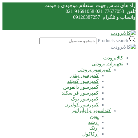
راه های تماس جهت استعلام موجودی و قیمت
تلفن: 77677053-021 91691058-021
واتساپ و تلگرام: 09126387257
Products search
کالابرودت
تجهیزات برودتی
کمپرسور برودتی
کمپرسور بیتزر
کمپرسور کوپلند
کمپرسور دانفوس
کمپرسور فراسکلد
کمپرسور بوک
کمپرسور کولترن
کندانسور و اواپراتور
نوین
آرشه
آرتک
آرکاکول