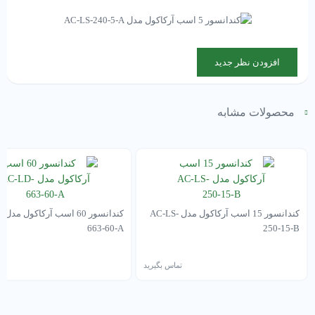
افزودن نظر جدید
محصولات مشابه
کندانسور 15 اسب آرکاکول مدل AC-LS-
کند
663-60-A
250-15-B
تماس بگیرید
تم