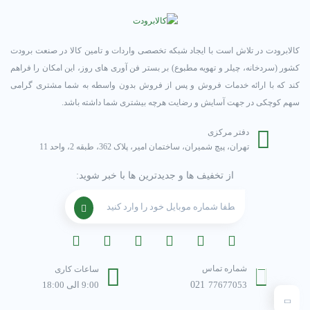
کالابرودت در تلاش است با ایجاد شبکه تخصصی واردات و تامین کالا در صنعت برودت
کشور (سردخانه، چیلر و تهویه مطبوع) بر بستر فن آوری های روز، این امکان را فراهم
کند که با ارائه خدمات فروش و پس از فروش بدون واسطه به شما مشتری گرامی
سهم کوچکی در جهت آسایش و رضایت هرچه بیشتری شما داشته باشد.
دفتر مرکزی
تهران، پیچ شمیران، ساختمان امیر، پلاک 362، طبقه 2، واحد 11
از تخفیف ها و جدیدترین ها با خبر شوید:
شماره تماس
ساعات کاری
77677053
021
9:00 الی 18:00