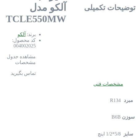
آلکو مدل
توضیحات تکمیلی
TCLE550MW
برند:
آلکو
کد محصول:
004002025
مشاهده جدول
مشخصات
تماس بگیرید
مشخصات فنی
مبرد
R134
سوزن
B6B
سایز
5/8*1/2 اینچ