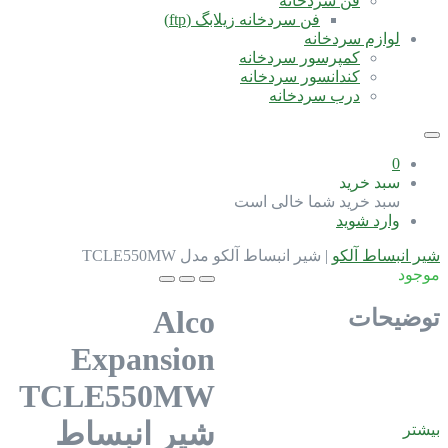
فن سردخانه
فن سردخانه زیلابگ (ftp)
لوازم سردخانه
کمپرسور سردخانه
کندانسور سردخانه
درب سردخانه
0
سبد خرید
سبد خرید شما خالی است
وارد شوید
شیر انبساط آلکو
|
شیر انبساط آلکو مدل TCLE550MW
موجود
Alco
توضیحات
Expansion
TCLE550MW
شیر انبساط
بیشتر