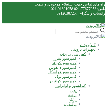
راه های تماس جهت استعلام موجودی و قیمت
تلفن: 77677053-021 91691058-021
واتساپ و تلگرام: 09126387257
Products
search
کالابرودت
تجهیزات برودتی
کمپرسور برودتی
کمپرسور بیتزر
کمپرسور کوپلند
کمپرسور دانفوس
کمپرسور فراسکلد
کمپرسور بوک
کمپرسور کولترن
کندانسور و اواپراتور
نوین
آرشه
آرتک
آرکاکول