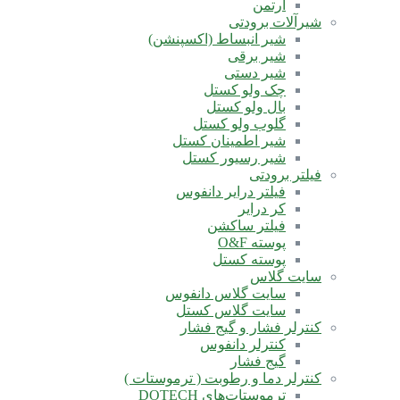
آرتمن
شیرآلات برودتی
شیر انبساط (اکسپنشن)
شیر برقی
شیر دستی
چک ولو کستل
بال ولو کستل
گلوب ولو کستل
شیر اطمینان کستل
شیر رسیور کستل
فیلتر برودتی
فیلتر درایر دانفوس
کر درایر
فیلتر ساکشن
پوسته O&F
پوسته کستل
سایت گلاس
سایت گلاس دانفوس
سایت گلاس کستل
کنترلر فشار و گیج فشار
کنترلر دانفوس
گیج فشار
کنترلر دما و رطوبت ( ترموستات )
ترموستات‌های DOTECH