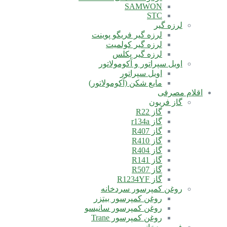
SAMWON
STC
لرزه گیر
لرزه گیر فریگو پوینت
لرزه گیر کولمیت
لرزه گیر پکلس
اویل سپراتور و آکومولاتور
اویل سپراتور
مایع شکن (آکومولاتور)
اقلام مصرفی
گاز فریون
گاز R22
گاز r134a
گاز R407
گاز R410
گاز R404
گاز R141
گاز R507
گاز R1234YF
روغن کمپرسور سردخانه
روغن کمپرسور بیتزر
روغن کمپرسور سانیسو
روغن کمپرسور Trane