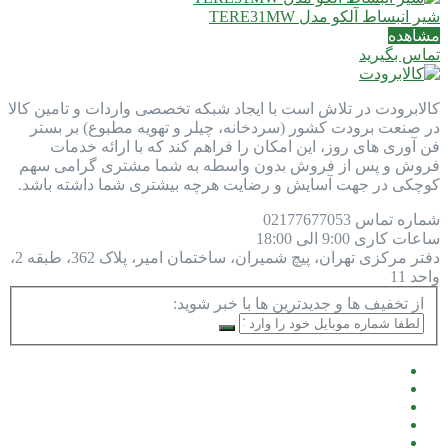
شیر انبساط آلکو مدل TERE31MW
مشاهده
تماس بگیرید
کالابرودت در تلاش است با ایجاد شبکه تخصصی واردات و تامین کالا
در صنعت برودت کشور (سردخانه، چیلر و تهویه مطبوع) بر بستر
فن آوری های روز، این امکان را فراهم کند که با ارائه خدمات
فروش و پس از فروش بدون واسطه به شما مشتری گرامی سهم
کوچکی در جهت آسایش و رضایت هرچه بیشتری شما داشته باشد.
شماره تماس
77677053
021
ساعات کاری
9:00 الی 18:00
دفتر مرکزی
تهران، پیچ شمیران، ساختمان امیر، پلاک 362، طبقه 2،
واحد 11
از تخفیف ها و جدیدترین ها با خبر شوید: